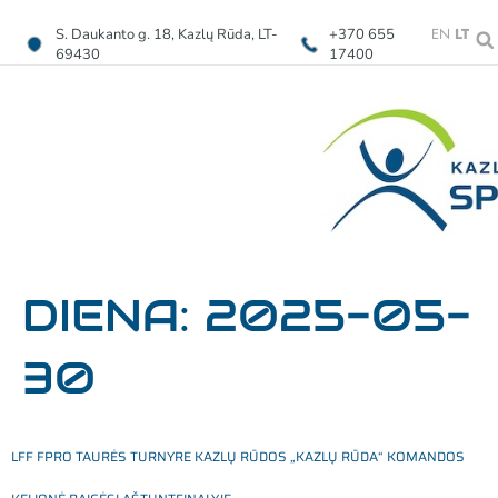
EN
LT
S. Daukanto g. 18, Kazlų Rūda, LT-
+370 655
69430
17400
DIENA:
2025-05-
30
LFF FPRO TAURĖS TURNYRE KAZLŲ RŪDOS „KAZLŲ RŪDA“ KOMANDOS