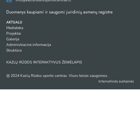
info@kazlurudossportocentras.lt
Duomenys kaupiami ir saugomi juridinių asmenų registre
AKTUALU
Mediateka
Projektai
Galerija
Administracinė informacija
Struktūra
KAZLŲ RŪDOS INTERAKTYVUS ŽEMĖLAPIS
@ 2024 Kazlų Rūdos sporto centras. Visos teisės saugomos.
Internetinės svetainės