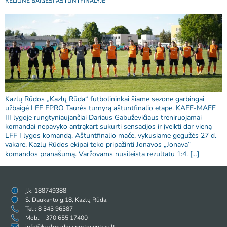
KELIONĖ BAIGĖSI AŠTUNTFINALYJE
Kazlų Rūdos „Kazlų Rūda“ futbolininkai šiame sezone garbingai
užbaigė LFF FPRO Taurės turnyrą aštuntfinalio etape. KAFF-MAFF
III lygoje rungtyniaujančiai Dariaus Gabuževičiaus treniruojamai
komandai nepavyko antrąkart sukurti sensacijos ir įveikti dar vieną
LFF I lygos komandą. Aštuntfinalio mače, vykusiame gegužės 27 d.
vakare, Kazlų Rūdos ekipai teko pripažinti Jonavos „Jonava“
komandos pranašumą. Varžovams nusileista rezultatu 1:4. […]
Į.k. 188749388
S. Daukanto g.18, Kazlų Rūda,
Tel.: 8 343 96387
Mob.: +370 655 17400