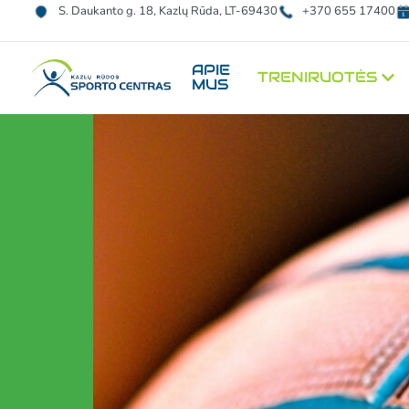
S. Daukanto g. 18, Kazlų Rūda, LT-69430
+370 655 17400
APIE
TRENIRUOTĖS
MUS