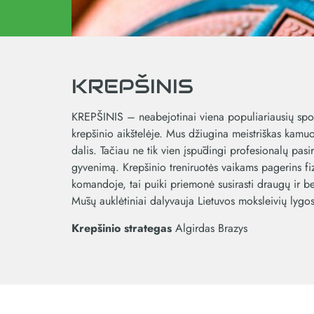
KREPŠINIS
KREPŠINIS – neabejotinai viena populiariausių sporto
krepšinio aikštelėje. Mus džiugina meistriškas kamuoli
dalis. Tačiau ne tik vien įspūdingi profesionalų pa
gyvenimą. Krepšinio treniruotės vaikams pagerins fi
komandoje, tai puiki priemonė susirasti draugų ir be
Mūsų auklėtiniai dalyvauja Lietuvos moksleivių lygo
Krepšinio strategas
Algirdas Brazys