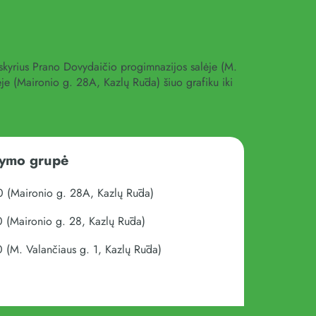
 skyrius Prano Dovydaičio progimnazijos salėje (M.
je (Maironio g. 28A, Kazlų Rūda) šiuo grafiku iki
dymo grupė
 (Maironio g. 28A, Kazlų Rūda)
 (Maironio g. 28, Kazlų Rūda)
 (M. Valančiaus g. 1, Kazlų Rūda)