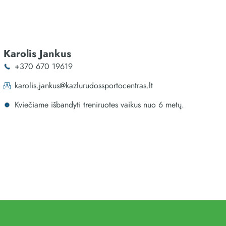
Karolis Jankus
+370 670 19619
karolis.jankus@kazlurudossportocentras.lt
Kviečiame išbandyti treniruotes vaikus nuo 6 metų.