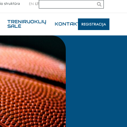
io struktūra
EN
LT
TRENIRUOKLIŲ
KONTAKTAI
REGISTRACIJA
SALĖ