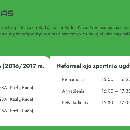
KAS
aukanto g. 18, Kazlų Rūda); Kazlų Rūdos Kazio Griniaus gimnazijos
iniaus gimnazijos skyriaus pradinės mokyklos daugiafunkcinėje salė
ė (2016/2017 m.
Neformaliojo sportinio ug
Pirmadienis
15:00 – 16:30
28A, Kazlų Rūda)
Antradienis
16:00 – 17:30
28A, Kazlų Rūda)
Ketvirtadienis
15:30 – 17:00
28A, Kazlų Rūda)