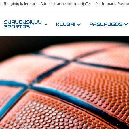
Renginių kalendorius
Administracinė informacija
Teisinė informacija
Puslap
SUAUGUSIŲJŲ
KLUBAI
PASLAUGOS
SPORTAS