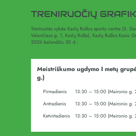
TRENIRUOČIŲ GRAFI
Treniruotės vyksta Kazlų Rūdos sporto centre (S. D
Valančiaus g. 1, Kazlų Rūda), Kazlų Rūdos Kazio Gr
2026 balandžio 30 d.:
Meistriškumo ugdymo I metų grup
g.)
Pirmadienis
13:30 – 15:00 (Maironio g. 
Antradienis
13:30 – 15:00 (Maironio g. 
Ketvirtadienis
13:30 – 15:00 (Maironio g. 