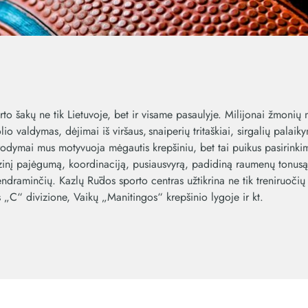
 šakų ne tik Lietuvoje, bet ir visame pasaulyje. Milijonai žmonių nu
o valdymas, dėjimai iš viršaus, snaiperių tritaškiai, sirgalių palaikym
sirodymai mus motyvuoja mėgautis krepšiniu, bet tai puikus pasirink
zinį pajėgumą, koordinaciją, pusiausvyrą, padidiną raumenų tonusą,
ndraminčių. Kazlų Rūdos sporto centras užtikrina ne tik treniruočių
s „C“ divizione, Vaikų „Manitingos“ krepšinio lygoje ir kt.