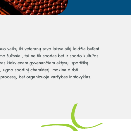
o vaikų iki veteranų savo laisvalaikį leidžia būtent
o šūksniai, tai ne tik sportas bet ir sporto kultūros
imas kiekvienam gyvenančiam aktyvų, sportišką
 ugdo sportinį charakterį, mokina dirbti
 procesą, bet organizuoja varžybas ir stovyklas.