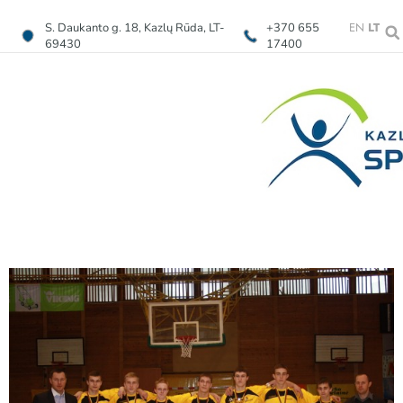
EN
LT
S. Daukanto g. 18, Kazlų Rūda, LT-
+370 655
69430
17400