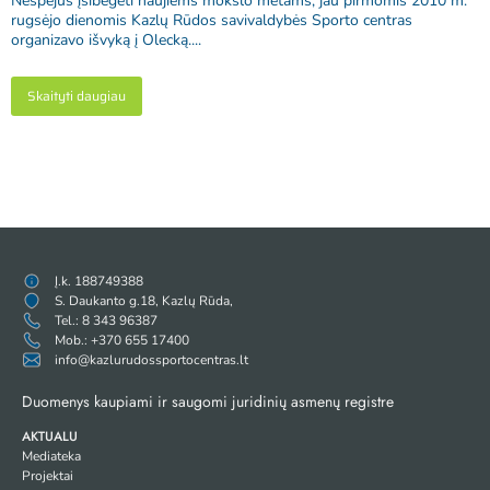
Nespėjus įsibėgėti naujiems mokslo metams, jau pirmomis 2010 m.
rugsėjo dienomis Kazlų Rūdos savivaldybės Sporto centras
organizavo išvyką į Olecką....
Skaityti daugiau
Į.k. 188749388
S. Daukanto g.18, Kazlų Rūda,
Tel.: 8 343 96387
Mob.: +370 655 17400
info@kazlurudossportocentras.lt
Duomenys kaupiami ir saugomi juridinių asmenų registre
AKTUALU
Mediateka
Projektai