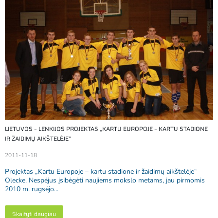
LIETUVOS – LENKIJOS PROJEKTAS „KARTU EUROPOJE – KARTU STADIONE
IR ŽAIDIMŲ AIKŠTELĖJE”
2011-11-18
Projektas „Kartu Europoje – kartu stadione ir žaidimų aikštelėje“
Olecke. Nespėjus įsibėgėti naujiems mokslo metams, jau pirmomis
2010 m. rugsėjo...
Skaityti daugiau