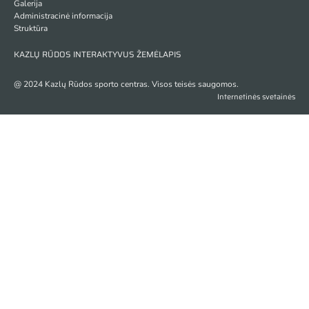
Galerija
Administracinė informacija
Struktūra
KAZLŲ RŪDOS INTERAKTYVUS ŽEMĖLAPIS
@ 2024 Kazlų Rūdos sporto centras. Visos teisės saugomos.
Internetinės svetainės