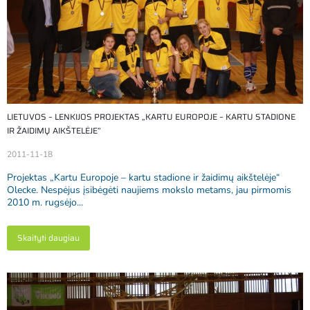
LIETUVOS – LENKIJOS PROJEKTAS „KARTU EUROPOJE – KARTU STADIONE
IR ŽAIDIMŲ AIKŠTELĖJE”
2011-11-18
Projektas „Kartu Europoje – kartu stadione ir žaidimų aikštelėje“
Olecke. Nespėjus įsibėgėti naujiems mokslo metams, jau pirmomis
2010 m. rugsėjo...
Skaityti daugiau