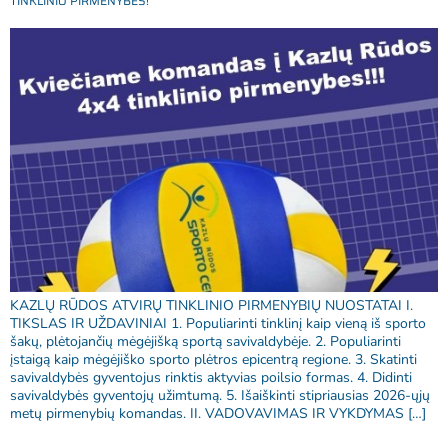
TINKLINIO PIRMENYBES!
KAZLŲ RŪDOS ATVIRŲ TINKLINIO PIRMENYBIŲ NUOSTATAI I.
TIKSLAS IR UŽDAVINIAI 1. Populiarinti tinklinį kaip vieną iš sporto
šakų, plėtojančių mėgėjišką sportą savivaldybėje. 2. Populiarinti
įstaigą kaip mėgėjiško sporto plėtros epicentrą regione. 3. Skatinti
savivaldybės gyventojus rinktis aktyvias poilsio formas. 4. Didinti
savivaldybės gyventojų užimtumą. 5. Išaiškinti stipriausias 2026-ųjų
metų pirmenybių komandas. II. VADOVAVIMAS IR VYKDYMAS […]