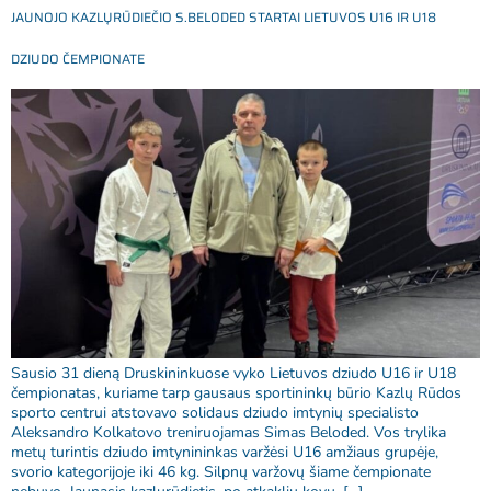
JAUNOJO KAZLŲRŪDIEČIO S.BELODED STARTAI LIETUVOS U16 IR U18
DZIUDO ČEMPIONATE
Sausio 31 dieną Druskininkuose vyko Lietuvos dziudo U16 ir U18
čempionatas, kuriame tarp gausaus sportininkų būrio Kazlų Rūdos
sporto centrui atstovavo solidaus dziudo imtynių specialisto
Aleksandro Kolkatovo treniruojamas Simas Beloded. Vos trylika
metų turintis dziudo imtynininkas varžėsi U16 amžiaus grupėje,
svorio kategorijoje iki 46 kg. Silpnų varžovų šiame čempionate