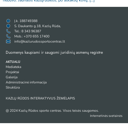
nebuvo. Jaunasis kazlųrūdietis, po atkaklių kovų, […]
Į.k. 188749388
S. Daukanto g.18, Kazlų Rūda,
Tel.: 8 343 96387
Mob.: +370 655 17400
info@kazlurudossportocentras.lt
Duomenys kaupiami ir saugomi juridinių asmenų registre
AKTUALU
Mediateka
Projektai
Galerija
Administracinė informacija
Struktūra
KAZLŲ RŪDOS INTERAKTYVUS ŽEMĖLAPIS
@ 2024 Kazlų Rūdos sporto centras. Visos teisės saugomos.
Internetinės svetainės