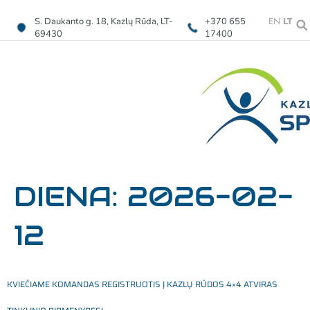
EN
LT
S. Daukanto g. 18, Kazlų Rūda, LT-
+370 655
69430
17400
DIENA:
2026-02-
12
KVIEČIAME KOMANDAS REGISTRUOTIS Į KAZLŲ RŪDOS 4×4 ATVIRAS