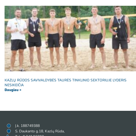
KAZLŲ RŪDOS SAVIVALDYBĖS TAURĖS TINKLINIO SEKTORIUJE LYDERIS
NESIKEIČIA
Daugiau »
Į.k. 188749388
S. Daukanto g.18, Kazlų Rūda,