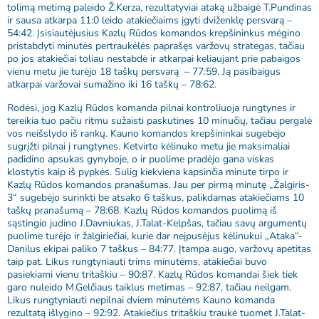
tolimą metimą paleido Ž.Kerza, rezultatyviai ataką užbaigė T.Pundinas
ir sausa atkarpa 11:0 leido atakiečiaims įgyti dviženklę persvarą –
54:42. Įsisiautėjusius Kazlų Rūdos komandos krepšininkus mėgino
pristabdyti minutės pertraukėlės paprašęs varžovų strategas, tačiau
po jos atakiečiai toliau nestabdė ir atkarpai keliaujant prie pabaigos
vienu metu jie turėjo 18 taškų persvarą – 77:59. Ją pasibaigus
atkarpai varžovai sumažino iki 16 taškų – 78:62.
Rodėsi, jog Kazlų Rūdos komanda pilnai kontroliuoja rungtynes ir
tereikia tuo pačiu ritmu sužaisti paskutines 10 minučių, tačiau pergalė
vos neišslydo iš rankų. Kauno komandos krepšininkai sugebėjo
sugrįžti pilnai į rungtynes. Ketvirto kėlinuko metu jie maksimaliai
padidino apsukas gynyboje, o ir puolime pradėjo gana viskas
klostytis kaip iš pypkės. Sulig kiekviena kapsinčia minute tirpo ir
Kazlų Rūdos komandos pranašumas. Jau per pirmą minutę „Žalgiris-
3“ sugebėjo surinkti be atsako 6 taškus, palikdamas atakiečiams 10
taškų pranašumą – 78:68. Kazlų Rūdos komandos puolimą iš
sąstingio judino J.Davniukas, J.Talat-Kelpšas, tačiau savų argumentų
puolime turėjo ir žalgiriečiai, kurie dar neįpusėjus kėlinukui „Ataka“-
Danilus ekipai paliko 7 taškus – 84:77. Įtampa augo, varžovų apetitas
taip pat. Likus rungtyniauti trims minutėms, atakiečiai buvo
pasiekiami vienu tritaškiu – 90:87. Kazlų Rūdos komandai šiek tiek
garo nuleido M.Gelčiaus taiklus metimas – 92:87, tačiau neilgam.
Likus rungtyniauti nepilnai dviem minutėms Kauno komanda
rezultatą išlygino – 92:92. Atakiečius tritaškiu traukė tuomet J.Talat-