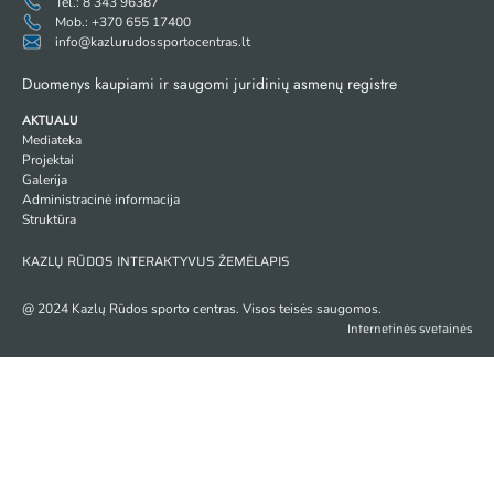
Tel.: 8 343 96387
Mob.: +370 655 17400
info@kazlurudossportocentras.lt
Duomenys kaupiami ir saugomi juridinių asmenų registre
AKTUALU
Mediateka
Projektai
Galerija
Administracinė informacija
Struktūra
KAZLŲ RŪDOS INTERAKTYVUS ŽEMĖLAPIS
@ 2024 Kazlų Rūdos sporto centras. Visos teisės saugomos.
Internetinės svetainės