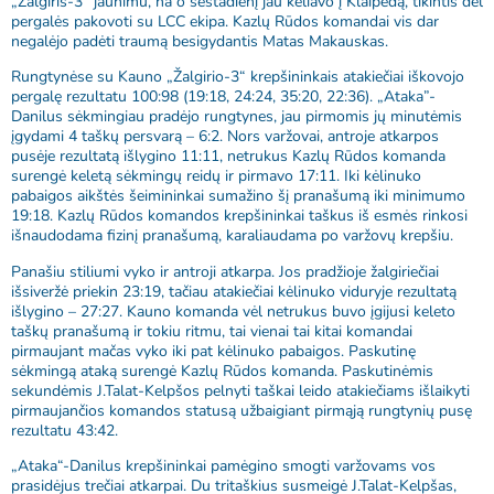
„Žalgiris-3“ jaunimu, na o šeštadienį jau keliavo į Klaipėdą, tikintis dėl
pergalės pakovoti su LCC ekipa. Kazlų Rūdos komandai vis dar
negalėjo padėti traumą besigydantis Matas Makauskas.
Rungtynėse su Kauno „Žalgirio-3“ krepšininkais atakiečiai iškovojo
pergalę rezultatu 100:98 (19:18, 24:24, 35:20, 22:36). „Ataka”-
Danilus sėkmingiau pradėjo rungtynes, jau pirmomis jų minutėmis
įgydami 4 taškų persvarą – 6:2. Nors varžovai, antroje atkarpos
pusėje rezultatą išlygino 11:11, netrukus Kazlų Rūdos komanda
surengė keletą sėkmingų reidų ir pirmavo 17:11. Iki kėlinuko
pabaigos aikštės šeimininkai sumažino šį pranašumą iki minimumo
19:18. Kazlų Rūdos komandos krepšininkai taškus iš esmės rinkosi
išnaudodama fizinį pranašumą, karaliaudama po varžovų krepšiu.
Panašiu stiliumi vyko ir antroji atkarpa. Jos pradžioje žalgiriečiai
išsiveržė priekin 23:19, tačiau atakiečiai kėlinuko viduryje rezultatą
išlygino – 27:27. Kauno komanda vėl netrukus buvo įgijusi keleto
taškų pranašumą ir tokiu ritmu, tai vienai tai kitai komandai
pirmaujant mačas vyko iki pat kėlinuko pabaigos. Paskutinę
sėkmingą ataką surengė Kazlų Rūdos komanda. Paskutinėmis
sekundėmis J.Talat-Kelpšos pelnyti taškai leido atakiečiams išlaikyti
pirmaujančios komandos statusą užbaigiant pirmąją rungtynių pusę
rezultatu 43:42.
„Ataka“-Danilus krepšininkai pamėgino smogti varžovams vos
prasidėjus trečiai atkarpai. Du tritaškius susmeigė J.Talat-Kelpšas,