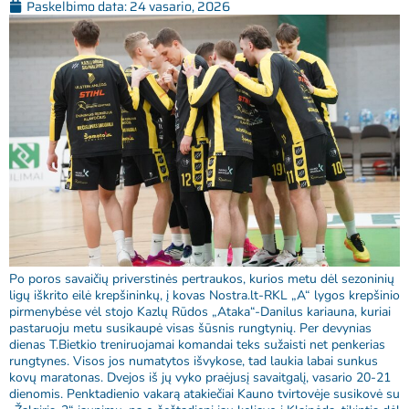
Paskelbimo data:
24 vasario, 2026
Po poros savaičių priverstinės pertraukos, kurios metu dėl sezoninių
ligų iškrito eilė krepšininkų, į kovas Nostra.lt-RKL „A“ lygos krepšinio
pirmenybėse vėl stojo Kazlų Rūdos „Ataka“-Danilus kariauna, kuriai
pastaruoju metu susikaupė visas šūsnis rungtynių. Per devynias
dienas T.Bietkio treniruojamai komandai teks sužaisti net penkerias
rungtynes. Visos jos numatytos išvykose, tad laukia labai sunkus
kovų maratonas. Dvejos iš jų vyko praėjusį savaitgalį, vasario 20-21
dienomis. Penktadienio vakarą atakiečiai Kauno tvirtovėje susikovė su