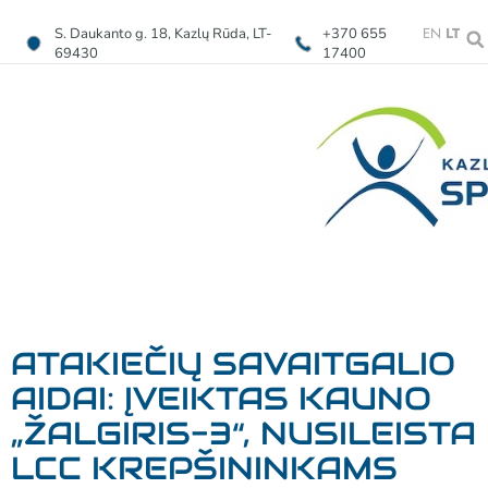
EN
LT
S. Daukanto g. 18, Kazlų Rūda, LT-
+370 655
69430
17400
ATAKIEČIŲ SAVAITGALIO
AIDAI: ĮVEIKTAS KAUNO
„ŽALGIRIS-3“, NUSILEISTA
LCC KREPŠININKAMS