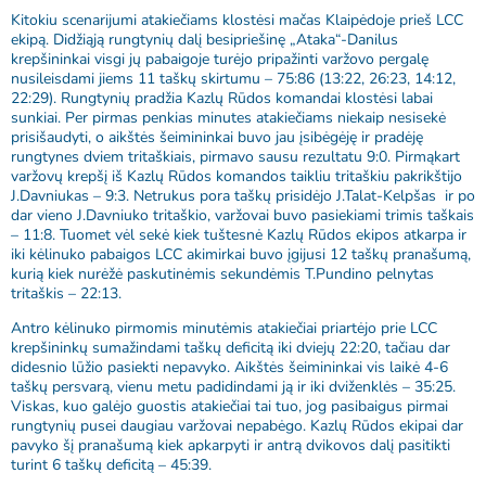
Kitokiu scenarijumi atakiečiams klostėsi mačas Klaipėdoje prieš LCC
ekipą. Didžiąją rungtynių dalį besipriešinę „Ataka“-Danilus
krepšininkai visgi jų pabaigoje turėjo pripažinti varžovo pergalę
nusileisdami jiems 11 taškų skirtumu – 75:86 (13:22, 26:23, 14:12,
22:29). Rungtynių pradžia Kazlų Rūdos komandai klostėsi labai
sunkiai. Per pirmas penkias minutes atakiečiams niekaip nesisekė
prisišaudyti, o aikštės šeimininkai buvo jau įsibėgėję ir pradėję
rungtynes dviem tritaškiais, pirmavo sausu rezultatu 9:0. Pirmąkart
varžovų krepšį iš Kazlų Rūdos komandos taikliu tritaškiu pakrikštijo
J.Davniukas – 9:3. Netrukus pora taškų prisidėjo J.Talat-Kelpšas ir po
dar vieno J.Davniuko tritaškio, varžovai buvo pasiekiami trimis taškais
– 11:8. Tuomet vėl sekė kiek tuštesnė Kazlų Rūdos ekipos atkarpa ir
iki kėlinuko pabaigos LCC akimirkai buvo įgijusi 12 taškų pranašumą,
kurią kiek nurėžė paskutinėmis sekundėmis T.Pundino pelnytas
tritaškis – 22:13.
Antro kėlinuko pirmomis minutėmis atakiečiai priartėjo prie LCC
krepšininkų sumažindami taškų deficitą iki dviejų 22:20, tačiau dar
didesnio lūžio pasiekti nepavyko. Aikštės šeimininkai vis laikė 4-6
taškų persvarą, vienu metu padidindami ją ir iki dviženklės – 35:25.
Viskas, kuo galėjo guostis atakiečiai tai tuo, jog pasibaigus pirmai
rungtynių pusei daugiau varžovai nepabėgo. Kazlų Rūdos ekipai dar
pavyko šį pranašumą kiek apkarpyti ir antrą dvikovos dalį pasitikti
turint 6 taškų deficitą – 45:39.