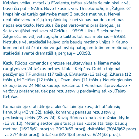
Kelpšas, vėliau dvitaškiu E.Valenta, tačiau aikštės šeimininkai ir vėl
buvo čia pat – 97:95. Buvo likusios vos 15 sekundžių ir „Žalgiris-3“
krepšininkai turėjo galimybę mesti 2 baudos metimus. Nervai
neatlaikė vienam iš jų krepšininkų ir nei vienas baudos metimas
nepasiekė tikslo. Netrukus čia pat varžovams prasižengus, jas
šaltakraujiškai realizavo M.Gelčius – 99:95. Likus 9 sekundėms
žalgiriečiams viltį vėl sugrąžino taiklus tolimas metimas – 99:98.
Netrukus vėl atakiečiai keliavo prie baudų metimo linijos ir Kauno
komandai faktiškai nebuvo galimybių patogiam tolimam metimui, o
atakiečiai šventė dramatišką pergalę – 100:98.
Kazlų Rūdos komandos gretose rezultatyviausiai šiame mače
rungtyniavo 24 taškus pelnęs J.Talat-Kelpšas. Dubliu taip pat
pasižymėjo T.Pundinas (17 taškų), E.Valenta (13 taškų), Ž.Kerza (12
taškų), M.Gelčius (12 taškų), J.Davniukas (11 taškų). Naudingiausias
ekipoje buvo 24 NB sukaupęs E.Valenta. T.Pundinas išprovokavo 7
varžovų pražangas, tiek pat rezultatyvių perdavimų atliko J.Talat-
Kelpšas.
Komandinėje statistikoje atakiečiai laimėjo kovą dėl atšokusių
kamuolių (42 vs 32), abiejų komandų panašus rezultatyvių
perdavimų kiekis (23 vs 24), Kazlų Rūdos ekipa kiek dažniau klydo
(13 vs 10). Metimų sektoriuje situacija susiklostė štai taip: baudų
metimai (16/26(61 proc) vs 20/29(69 proc)), dvitaškiai (30/48(62 proc)
vs 27/43(63 proc)), tritaškiai (8/24(33 proc) vs 8/24(33 proc)).