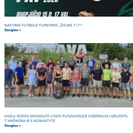
NAKTINIS FUTBOLO TURNYRAS „ŽOLINĖ 7×7”!
Daugiau »
KAZLŲ RŪDOS DISKGOLFO LYGOS PUSIAUKELĖJE LYDERIAUJA J.GRUZDYS,
T.VAIŠNORA IR S.NORKAITYTĖ
Daugiau »