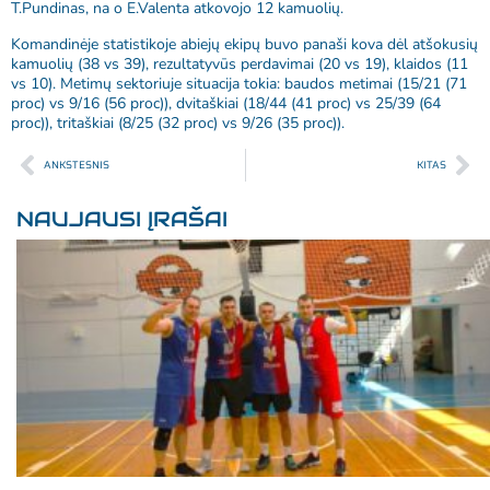
T.Pundinas, na o E.Valenta atkovojo 12 kamuolių.
Komandinėje statistikoje abiejų ekipų buvo panaši kova dėl atšokusių
kamuolių (38 vs 39), rezultatyvūs perdavimai (20 vs 19), klaidos (11
vs 10). Metimų sektoriuje situacija tokia: baudos metimai (15/21 (71
proc) vs 9/16 (56 proc)), dvitaškiai (18/44 (41 proc) vs 25/39 (64
proc)), tritaškiai (8/25 (32 proc) vs 9/26 (35 proc)).
ANKSTESNIS
KITAS
NAUJAUSI ĮRAŠAI