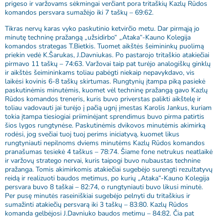
prigeso ir varžovams sėkmingai verčiant pora tritaškių Kazlų Rūdos
komandos persvara sumažėjo iki 7 taškų – 69:62.
Tikras nervų karas vyko paskutinio ketvirčio metu. Dar pirmąją jo
minutę techninę pražangą „užsidirbo“ „Ataka“-Kauno Kolegija
komandos strategas T.Bietkis. Tuomet aikštės šeimininkų puolimą
priekin vedė K.Šarukas, J.Davniukas. Po pastarojo tritaškio atakiečiai
pirmavo 11 taškų – 74:63. Varžovai taip pat turėjo analogiškų ginklų
ir aikštės šeimininkams toliau pabėgti niekaip nepavykdavo, vis
laikėsi kovinis 6-8 taškų skirtumas. Rungtynių įtampa piką pasiekė
paskutinėmis minutėmis, kuomet vėl techninę pražangą gavo Kazlų
Rūdos komandos treneris, kuris buvo priverstas palikti aikštelę ir
toliau vadovauti jai turėjo į pačią ugnį įmestas Karolis Jankus, kuriam
tokia įtampa tiesiogiai priiminėjant sprendimus buvo pirma patirtis
šios lygos rungtynėse. Paskutinėmis dvikovos minutėmis akimirką
rodėsi, jog svečiai tuoj tuoj perims iniciatyvą, kuomet likus
rungtyniauti nepilnoms dviems minutėms Kazlų Rūdos komandos
pranašumas tesiekė 4 taškus – 78:74. Šiame fone netrukus neatlaikė
ir varžovų stratego nervai, kuris taipogi buvo nubaustas technine
pražanga. Tomis akimirkomis atakiečiai sugebėjo surengti rezultatyvų
reidą ir realizuoti baudos metimus, po kurių „Ataka“-Kauno Kolegija
persvara buvo 8 taškai – 82:74, o rungtyniauti buvo likusi minutė.
Per pusę minutės raseiniškiai sugebėjo pelnyti du tritaškius ir
sumažinti atakiečių persvarą iki 3 taškų – 83:80. Kazlų Rūdos
komanda gelbėjosi J.Davniuko baudos metimu – 84:82. Čia pat