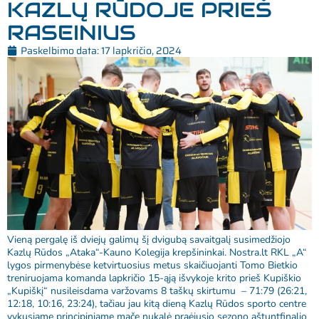
KAZLŲ RŪDOJE PRIEŠ
RASEINIUS
Paskelbimo data:
17 lapkričio, 2024
Vieną pergalę iš dviejų galimų šį dvigubą savaitgalį susimedžiojo
Kazlų Rūdos „Ataka“-Kauno Kolegija krepšininkai. Nostra.lt RKL „A“
lygos pirmenybėse ketvirtuosius metus skaičiuojanti Tomo Bietkio
treniruojama komanda lapkričio 15-ąją išvykoje krito prieš Kupiškio
„Kupiškį“ nusileisdama varžovams 8 taškų skirtumu – 71:79 (26:21,
12:18, 10:16, 23:24), tačiau jau kitą dieną Kazlų Rūdos sporto centre
vykusiame principiniame mače nukalė praėjusio sezono aštuntfinalio