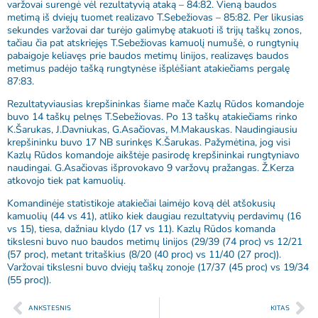
varžovai surengė vėl rezultatyvią ataką – 84:82. Vieną baudos
metimą iš dviejų tuomet realizavo T.Sebežiovas – 85:82. Per likusias
sekundes varžovai dar turėjo galimybę atakuoti iš trijų taškų zonos,
tačiau čia pat atskriejęs T.Sebežiovas kamuolį numušė, o rungtynių
pabaigoje keliavęs prie baudos metimų linijos, realizavęs baudos
metimus padėjo tašką rungtynėse išplėšiant atakiečiams pergalę
87:83.
Rezultatyviausias krepšininkas šiame mače Kazlų Rūdos komandoje
buvo 14 taškų pelnęs T.Sebežiovas. Po 13 taškų atakiečiams rinko
K.Šarukas, J.Davniukas, G.Asačiovas, M.Makauskas. Naudingiausiu
krepšininku buvo 17 NB surinkęs K.Šarukas. Pažymėtina, jog visi
Kazlų Rūdos komandoje aikštėje pasirodę krepšininkai rungtyniavo
naudingai. G.Asačiovas išprovokavo 9 varžovų pražangas. Ž.Kerza
atkovojo tiek pat kamuolių.
Komandinėje statistikoje atakiečiai laimėjo kovą dėl atšokusių
kamuolių (44 vs 41), atliko kiek daugiau rezultatyvių perdavimų (16
vs 15), tiesa, dažniau klydo (17 vs 11). Kazlų Rūdos komanda
tikslesni buvo nuo baudos metimų linijos (29/39 (74 proc) vs 12/21
(57 proc), metant tritaškius (8/20 (40 proc) vs 11/40 (27 proc)).
Varžovai tikslesni buvo dviejų taškų zonoje (17/37 (45 proc) vs 19/34
(55 proc)).
ANKSTESNIS
KITAS