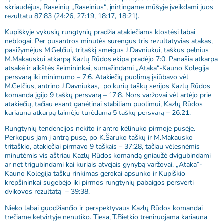
skriaudėjus, Raseinių „Raseinius“, įnirtingame mūšyje įveikdami juos
rezultatu 87:83 (24:26, 27:19, 18:17, 18:21).
Kupiškyje vykusių rungtynių pradžia atakiečiams klostėsi labai
neblogai. Per pusantros minutės surengus tris rezultatyvias atakas,
pasižymėjus M.Gelčiui, tritaškį smeigus J.Davniukui, taškus pelnius
M.Makauskui atkarpą Kazlų Rūdos ekipa pradėjo 7:0. Panašia atkarpa
atsakė ir aikštės šeimininkai, sumažindami „Ataka“-Kauno Kolegija
persvarą iki minimumo – 7:6. Atakiečių puolimą įsiūbavo vėl
M.Gelčius, antrino J.Davniukas, po kurių taškų serijos Kazlų Rūdos
komanda įgijo 9 taškų persvarą – 17:8. Nors varžovai vėl artėjo prie
atakiečių, tačiau esant ganėtinai stabiliam puolimui, Kazlų Rūdos
kariauna atkarpą laimėjo turėdama 5 taškų persvarą – 26:21.
Rungtynių tendencijos nekito ir antro kėlinuko pirmoje pusėje.
Perkopus jam į antrą pusę, po K.Šaruko taškų ir M.Makausko
tritaškio, atakiečiai pirmavo 9 taškais – 37:28, tačiau vėlesnėmis
minutėmis vis aštriau Kazlų Rūdos komandą gniaužė dvigubindami
ar net trigubindami kai kuriais atvejais gynybą varžovai. „Ataka“-
Kauno Kolegija taškų rinkimas gerokai apsunko ir Kupiškio
krepšininkai sugebėjo iki pirmos rungtynių pabaigos persverti
dvikovos rezultatą – 39:38.
Nieko labai guodžiančio ir perspektyvaus Kazlų Rūdos komandai
trečiame ketvirtyje nenutiko. Tiesa, T.Bietkio treniruojama kariauna