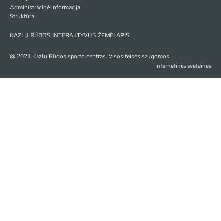
Administracinė informacija
Struktūra
KAZLŲ RŪDOS INTERAKTYVUS ŽEMĖLAPIS
@ 2024 Kazlų Rūdos sporto centras. Visos teisės saugomos.
Internetinės svetainės