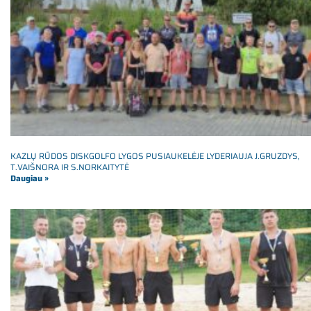
KAZLŲ RŪDOS DISKGOLFO LYGOS PUSIAUKELĖJE LYDERIAUJA J.GRUZDYS,
T.VAIŠNORA IR S.NORKAITYTĖ
Daugiau »