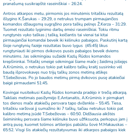
pranašumą susikrapštė raseiniškiai – 26:24.
Antros atkarpos metu, pirmomis jos minutėmis tritaškiu rezultatą
išlygino K.Šarukas – 29:29, o netrukus trumpam pirmaujančios
komandos džiaugsmą sugrąžino pora taškų pelnęs Ž.Kerza – 31:29.
Tuomet rezultato lyginimo darbų ėmėsi raseiniškiai. Tokiu ritmu
rungtynės vyko taškas į tašką, keičiantis tai vienai tai kitai
pirmaujančiai komandai beveik iki kėlinuko pabaigos. Paskutinį kartą
šioje rungtynių fazėje rezultatas buvo lygus (45:45) likus
rungtyniauti iki pirmos dvikovos pusės pabaigos beveik dviems
minutėms. Jas sėkmingiau sužaidė Kazlų Rūdos komandos
krepšininkai. Tritaškį smeigė sėkmingai šiame mače į žaidimą įsiliejęs
A.Krūminis, o netrukus tokio pat kalibro taškų kraitį susirinko vėl
baudą išprovokavęs nuo trijų taškų zonos metimą atlikęs
T.Sebežiovas. Po jo baudos metimų pirmą dvikovos pusę atakiečiai
baigė pirmaudami 51:45.
Kovingai nusiteikusi Kazlų Rūdos komanda pradėjo ir trečią atkarpą.
Taikliais metimais pasižymėjo E.Antanaitis, A.Krūminis ir pirmąkart
tos dienos mače atakiečių persvara tapo dviženkle – 55:45. Tiesa,
tritaškiu varžovai jį sumažino iki 7 taškų, tačiau netrukus tokio pat
kalibro metimą įsūdė T.Sebežiovas – 60:50. Didžiausia aikštės
šeimininkų persvara šiame kėlinuke buvo užfiksuota, perkopus jam į
antrą pusę, kuomet tolimos artilerijos pabūklu šovė M.Makauskas –
65:52. Visgi šis atakiečių rezultatyvumas iki atkarpos pabaigos kiek