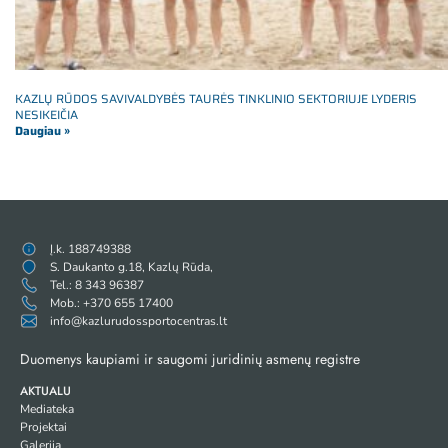
KAZLŲ RŪDOS SAVIVALDYBĖS TAURĖS TINKLINIO SEKTORIUJE LYDERIS
NESIKEIČIA
Daugiau »
Į.k. 188749388
S. Daukanto g.18, Kazlų Rūda,
Tel.: 8 343 96387
Mob.: +370 655 17400
info@kazlurudossportocentras.lt
Duomenys kaupiami ir saugomi juridinių asmenų registre
AKTUALU
Mediateka
Projektai
Galerija