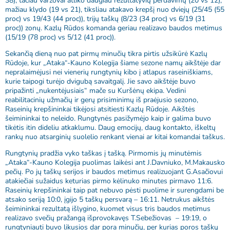
38), tačiau varžovai atliko daugiau rezultatyvių perdavimų (20 vs 12),
mažiau klydo (19 vs 21), tiksliau atakavo krepšį nuo dviejų (25/45 (55
proc) vs 19/43 (44 proc)), trijų taškų (8/23 (34 proc) vs 6/19 (31
proc)) zonų. Kazlų Rūdos komanda geriau realizavo baudos metimus
(15/19 (78 proc) vs 5/12 (41 proc)).
Sekančią dieną nuo pat pirmų minučių tikra pirtis užsikūrė Kazlų
Rūdoje, kur „Ataka“-Kauno Kolegija šiame sezone namų aikštėje dar
nepralaimėjusi nei vienerių rungtynių kibo į atlapus raseiniškiams,
kurie taipogi turėjo dvigubą savaitgalį. Jie savo aikštėje buvo
pripažinti „nukentėjusiais“ mače su Kuršėnų ekipa. Vedini
reabilitacinių užmačių ir gerų prisiminimų iš praėjusio sezono,
Raseinių krepšininkai tikėjosi atsitiesti Kazlų Rūdoje. Aikštės
šeimininkai to neleido. Rungtynės pasižymėjo kaip ir galima buvo
tikėtis itin dideliu atkaklumu. Daug emocijų, daug kontakto, iškeltų
rankų nuo atsarginių suolelio renkant vienai ar kitai komandai taškus.
Rungtynių pradžia vyko taškas į tašką. Pirmomis jų minutėmis
„Ataka“-Kauno Kolegija puolimas laikėsi ant J.Davniuko, M.Makausko
pečių. Po jų taškų serijos ir baudos metimus realizuojant G.Asačiovui
atakiečiai sužaidus keturias pirmo kėlinuko minutes pirmavo 11:6.
Raseinių krepšininkai taip pat nebuvo pėsti puolime ir surengdami be
atsako seriją 10:0, įgijo 5 taškų persvarą – 16:11. Netrukus aikštės
šeimininkai rezultatą išlygino, kuomet visus tris baudos metimus
realizavo svečių pražangą išprovokavęs T.Sebežiovas – 19:19, o
rungtyniauti buvo likusios dar pora minučių, per kurias poros taškų