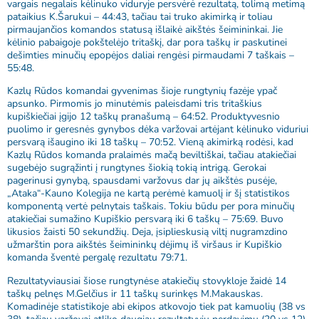
vargais negalais kėlinuko viduryje persvėrė rezultatą, tolimą metimą
pataikius K.Šarukui – 44:43, tačiau tai truko akimirką ir toliau
pirmaujančios komandos statusą išlaikė aikštės šeimininkai. Jie
kėlinio pabaigoje pokštelėjo tritaškį, dar pora taškų ir paskutinei
dešimties minučių epopėjos daliai rengėsi pirmaudami 7 taškais –
55:48.
Kazlų Rūdos komandai gyvenimas šioje rungtynių fazėje ypač
apsunko. Pirmomis jo minutėmis paleisdami tris tritaškius
kupiškiečiai įgijo 12 taškų pranašumą – 64:52. Produktyvesnio
puolimo ir geresnės gynybos dėka varžovai artėjant kėlinuko viduriui
persvarą išaugino iki 18 taškų – 70:52. Vieną akimirką rodėsi, kad
Kazlų Rūdos komanda pralaimės mačą beviltiškai, tačiau atakiečiai
sugebėjo sugrąžinti į rungtynes šiokią tokią intrigą. Gerokai
pagerinusi gynybą, spausdami varžovus dar jų aikštės pusėje,
„Ataka“-Kauno Kolegija ne kartą perėmė kamuolį ir šį statistikos
komponentą vertė pelnytais taškais. Tokiu būdu per pora minučių
atakiečiai sumažino Kupiškio persvarą iki 6 taškų – 75:69. Buvo
likusios žaisti 50 sekundžių. Deja, įsiplieskusią viltį nugramzdino
užmarštin pora aikštės šeimininkų dėjimų iš viršaus ir Kupiškio
komanda šventė pergalę rezultatu 79:71.
Rezultatyviausiai šiose rungtynėse atakiečių stovykloje žaidė 14
taškų pelnęs M.Gelčius ir 11 taškų surinkęs M.Makauskas.
Komadinėje statistikoje abi ekipos atkovojo tiek pat kamuolių (38 vs