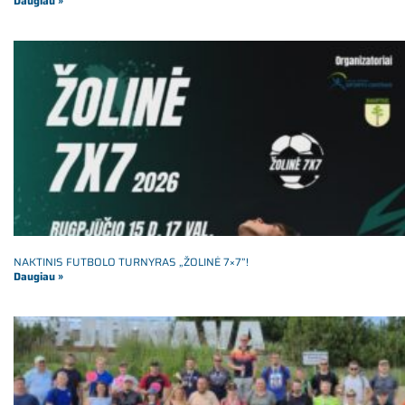
Daugiau »
NAKTINIS FUTBOLO TURNYRAS „ŽOLINĖ 7×7”!
Daugiau »