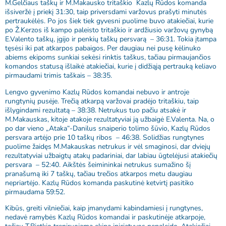
M.Gelčiaus taškų ir M.Makausko tritaškio Kazlų Rūdos komanda
išsiveržė į priekį 31:30, taip priversdami varžovus prašyti minutės
pertraukėlės. Po jos šiek tiek gyvesni puolime buvo atakiečiai, kurie
po Ž.Kerzos iš kampo paleisto tritaškio ir ardžiusio varžovų gynybą
E.Valento taškų, įgijo ir penkių taškų persvarą – 36:31. Tokia įtampa
tęsėsi iki pat atkarpos pabaigos. Per daugiau nei pusę kėlinuko
abiems ekipoms sunkiai sekėsi rinktis taškus, tačiau pirmaujančios
komandos statusą išlaikė atakiečiai, kurie į didžiąją pertrauką keliavo
pirmaudami trimis taškais – 38:35.
Lengvo gyvenimo Kazlų Rūdos komandai nebuvo ir antroje
rungtynių pusėje. Trečią atkarpą varžovai pradėjo tritaškiu, taip
išlygindami rezultatą – 38:38. Netrukus tuo pačiu atsakė ir
M.Makauskas, kitoje atakoje rezultatyviai ją užbaigė E.Valenta. Na, o
po dar vieno „Ataka“-Danilus snaiperio tolimo šūvio, Kazlų Rūdos
persvara artėjo prie 10 taškų ribos – 46:38. Solidžias rungtynes
puolime žaidęs M.Makauskas netrukus ir vėl smaginosi, dar dviejų
rezultatyviai užbaigtų atakų padariniai, dar labiau ūgtelėjusi atakiečių
persvara – 52:40. Aikštės šeimininkai netrukus sumažino šį
pranašumą iki 7 taškų, tačiau trečios atkarpos metu daugiau
nepriartėjo. Kazlų Rūdos komanda paskutinė ketvirtį pasitiko
pirmaudama 59:52.
Kibūs, greiti vilniečiai, kaip įmanydami kabindamiesi į rungtynes,
nedavė ramybės Kazlų Rūdos komandai ir paskutinėje atkarpoje,