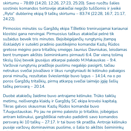
skirtumu – 78:89 (14:20, 12:26, 27:23, 25:20). Savo ruožtu šalies
sostinės komandos tvirtovėje atakiečiai negrįžo tuščiomis ir įveikė
„Ryto“ dublerinę ekipą 9 taškų skirtumu – 83:74 (22:28, 16:7, 21:17,
24:22).
Pirmosios minutės su Gargždų ekipa T.Bietkio treniruojamai kariaunai
klostėsi gana nervingai. Pirmuosius taškus atakiečiai pelnė tik
sužaidus beveik tris minutes. Beįsibėgėjančių rungtynių įtampą
išsklaidyti ir suteikti pradinio pasitikėjimo komandai Kazlų Rūdos
gretose mėgino pora tritaškių smeigęs Jaunius Davniukas, leisdamas
bent trumpam aikštės šeimininkams pirmauti 6:4. Dar vieną tolimą
tikslų šūvį beveik įpusėjus atkarpai paleido M.Makauskas – 9:4.
Varžovai rungtynių pradžioje puolimu negalėjo pasigirti, tačiau
netrukus svečiai įsivažiavo ir likus rungtyniauti iki kėlinuko pabaigos
porai minučių, rezultatas švieslentėje buvo lygus – 14:14, na o po
poros Gargždų tritaškių, pirmą atkarpą svečiai laimėjo įgiję šešių
taškų persvarą – 20:14.
Duobė atakiečių žaidime buvo antrajame kėlinuke. Trūko taiklių
metimų, neišvengta klaidų ir Gargždų SC ekipa krovėsi kapitalą.
Tikras galvos skausmas Kazlų Rūdos komandai buvo
T.Augustauskas. Po jau ne pirmo paleisto jo tritaškio, įsibėgėjus
antram kėlinukui, gargždiškiai netruko padidinti savo komandos
persvarą iki 10 taškų – 27:17. Ir tai buvo tik pradžia. Antroje kėlinuko
pusėje varžovų dominavimas puolime, o šalia to aikštės šeimininkų