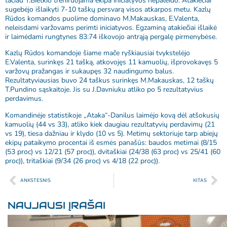
tačiau T.Bietkio treniruojama ekipa iniciatyvos nepaleido. Atakiečiai
sugebėjo išlaikyti 7-10 taškų persvarą visos atkarpos metu. Kazlų
Rūdos komandos puolime dominavo M.Makauskas, E.Valenta,
neleisdami varžovams perimti iniciatyvos. Egzaminą atakiečiai išlaikė
ir laimėdami rungtynes 83:74 iškovojo antrąją pergalę pirmenybėse.
Kazlų Rūdos komandoje šiame mače ryškiausiai tvykstelėjo
E.Valenta, surinkęs 21 tašką, atkovojęs 11 kamuolių, išprovokavęs 5
varžovų pražangas ir sukaupęs 32 naudingumo balus.
Rezultatyviausias buvo 24 taškus surinkęs M.Makauskas, 12 taškų
T.Pundino sąskaitoje. Jis su J.Davniuku atliko po 5 rezultatyvius
perdavimus.
Komandinėje statistikoje „Ataka“-Danilus laimėjo kovą dėl atšokusių
kamuolių (44 vs 33), atliko kiek daugiau rezultatyvių perdavimų (21
vs 19), tiesa dažniau ir klydo (10 vs 5). Metimų sektoriuje tarp abiejų
ekipų pataikymo procentai iš esmės panašūs: baudos metimai (8/15
(53 proc) vs 12/21 (57 proc)), dvitaškiai (24/38 (63 proc) vs 25/41 (60
proc)), tritaškiai (9/34 (26 proc) vs 4/18 (22 proc)).
ANKSTESNIS
KITAS
NAUJAUSI ĮRAŠAI