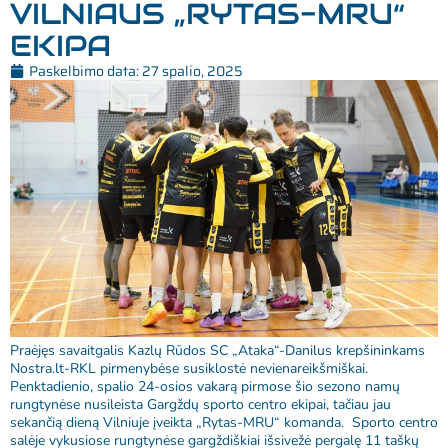
VILNIAUS „RYTAS-MRU“
EKIPA
Paskelbimo data:
27 spalio, 2025
Praėjęs savaitgalis Kazlų Rūdos SC „Ataka“-Danilus krepšininkams
Nostra.lt-RKL pirmenybėse susiklostė nevienareikšmiškai.
Penktadienio, spalio 24-osios vakarą pirmose šio sezono namų
rungtynėse nusileista Gargždų sporto centro ekipai, tačiau jau
sekančią dieną Vilniuje įveikta „Rytas-MRU“ komanda. Sporto centro
salėje vykusiose rungtynėse gargždiškiai išsivežė pergalę 11 taškų