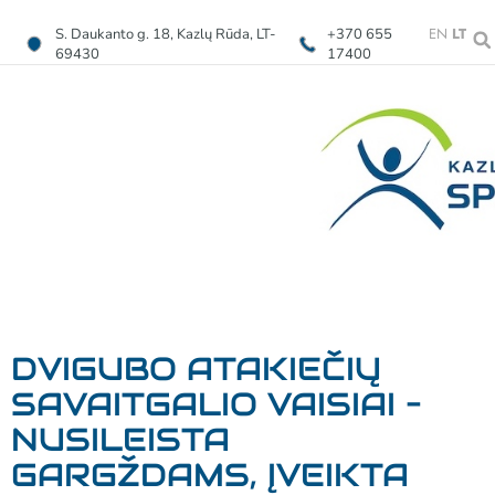
EN
LT
S. Daukanto g. 18, Kazlų Rūda, LT-
+370 655
69430
17400
DVIGUBO ATAKIEČIŲ
SAVAITGALIO VAISIAI –
NUSILEISTA
GARGŽDAMS, ĮVEIKTA