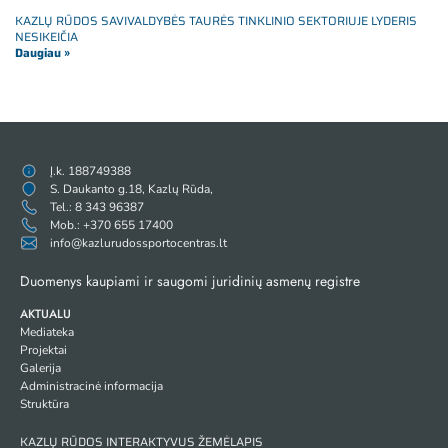
KAZLŲ RŪDOS SAVIVALDYBĖS TAURĖS TINKLINIO SEKTORIUJE LYDERIS
NESIKEIČIA
Daugiau »
Į.k. 188749388
S. Daukanto g.18, Kazlų Rūda,
Tel.: 8 343 96387
Mob.: +370 655 17400
info@kazlurudossportocentras.lt
Duomenys kaupiami ir saugomi juridinių asmenų registre
AKTUALU
Mediateka
Projektai
Galerija
Administracinė informacija
Struktūra
KAZLŲ RŪDOS INTERAKTYVUS ŽEMĖLAPIS