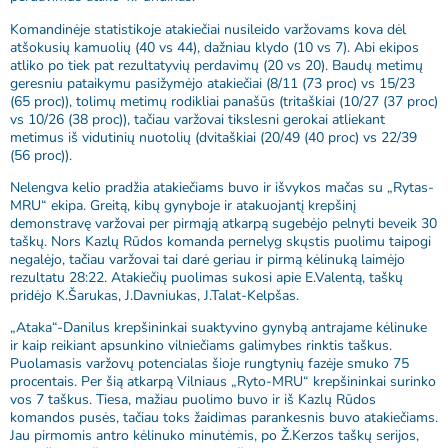
Komandinėje statistikoje atakiečiai nusileido varžovams kova dėl
atšokusių kamuolių (40 vs 44), dažniau klydo (10 vs 7). Abi ekipos
atliko po tiek pat rezultatyvių perdavimų (20 vs 20). Baudų metimų
geresniu pataikymu pasižymėjo atakiečiai (8/11 (73 proc) vs 15/23
(65 proc)), tolimų metimų rodikliai panašūs (tritaškiai (10/27 (37 proc)
vs 10/26 (38 proc)), tačiau varžovai tikslesni gerokai atliekant
metimus iš vidutinių nuotolių (dvitaškiai (20/49 (40 proc) vs 22/39
(56 proc)).
Nelengva kelio pradžia atakiečiams buvo ir išvykos mačas su „Rytas-
MRU“ ekipa. Greitą, kibų gynyboje ir atakuojantį krepšinį
demonstravę varžovai per pirmąją atkarpą sugebėjo pelnyti beveik 30
taškų. Nors Kazlų Rūdos komanda pernelyg skųstis puolimu taipogi
negalėjo, tačiau varžovai tai darė geriau ir pirmą kėlinuką laimėjo
rezultatu 28:22. Atakiečių puolimas sukosi apie E.Valentą, taškų
pridėjo K.Šarukas, J.Davniukas, J.Talat-Kelpšas.
„Ataka“-Danilus krepšininkai suaktyvino gynybą antrajame kėlinuke
ir kaip reikiant apsunkino vilniečiams galimybes rinktis taškus.
Puolamasis varžovų potencialas šioje rungtynių fazėje smuko 75
procentais. Per šią atkarpą Vilniaus „Ryto-MRU“ krepšininkai surinko
vos 7 taškus. Tiesa, mažiau puolimo buvo ir iš Kazlų Rūdos
komandos pusės, tačiau toks žaidimas parankesnis buvo atakiečiams.
Jau pirmomis antro kėlinuko minutėmis, po Ž.Kerzos taškų serijos,