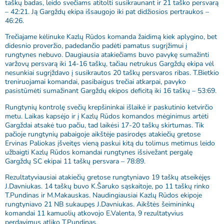
taškų badas, leido svečiams atitolti susikraunant ir 21 taško persvarą
– 42:21. Ją Gargždų ekipa išsaugojo iki pat didžiosios pertraukos –
46:26.
Trečiajame kėlinuke Kazlų Rūdos komanda žaidimą kiek aplygino, bet
didesnio proveržio, padedančio padėti pamatus sugrįžimui į
rungtynes nebuvo. Daugiausia atakiečiams buvo pavykę sumažinti
varžovų persvarą iki 14-16 taškų, tačiau netrukus Gargždų ekipa vėl
nesunkiai sugrįždavo į susikrautos 20 taškų persvaros ribas. T.Bietkio
treniruojamai komandai, pasibaigus trečiai atkarpai, pavyko
pasistūmėti sumažinant Gargždų ekipos deficitą iki 16 taškų – 53:69.
Rungtynių kontrolę svečių krepšininkai išlaikė ir paskutinio ketvirčio
metu. Laikas kapsėjo ir į Kazlų Rūdos komandos mėginimus artėti
Gargždai atsakė tuo pačiu, tad laikėsi 17-20 taškų skirtumas. Tik
pačioje rungtynių pabaigoje aikštėje pasirodęs atakiečių gretose
Ervinas Paliokas įšveitęs vieną paskui kitą du tolimus metimus leido
užbaigti Kazlų Rūdos komandai rungtynes išsivežant pergalę
Gargždų SC ekipai 11 taškų persvara – 78:89.
Rezultatyviausiai atakiečių gretose rungtyniavo 19 taškų atseikėjęs
J.Davniukas. 14 taškų buvo K.Šaruko sąskaitoje, po 11 taškų rinko
T.Pundinas ir M.Makauskas. Naudingiausiai Kazlų Rūdos ekipoje
rungtyniavo 21 NB sukaupęs J.Davniukas. Aikštės šeimininkų
komandai 11 kamuolių atkovojo E.Valenta, 9 rezultatyvius
perdavimus atliko T.Pundinas.