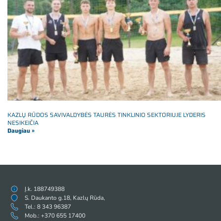
KAZLŲ RŪDOS SAVIVALDYBĖS TAURĖS TINKLINIO SEKTORIUJE LYDERIS
NESIKEIČIA
Daugiau »
Į.k. 188749388
S. Daukanto g.18, Kazlų Rūda,
Tel.: 8 343 96387
Mob.: +370 655 17400