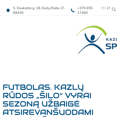
EN
LT
S. Daukanto g. 18, Kazlų Rūda, LT-
+370 655
69430
17400
FUTBOLAS. KAZLŲ
RŪDOS „ŠILO“ VYRAI
SEZONĄ UŽBAIGĖ
ATSIREVANŠUODAMI