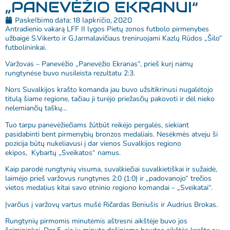
„PANEVĖŽIO EKRANUI“
Paskelbimo data:
18 lapkričio, 2020
Antradienio vakarą LFF II lygos Pietų zonos futbolo pirmenybes
užbaigė S.Vikerto ir G.Jarmalavičiaus treniruojami Kazlų Rūdos „Šilo“
futbolininkai.
Varžovas – Panevėžio „Panevėžio Ekranas“, prieš kurį namų
rungtynėse buvo nusileista rezultatu 2:3.
Nors Suvalkijos krašto komanda jau buvo užsitikrinusi nugalėtojo
titulą šiame regione, tačiau ji turėjo priežasčių pakovoti ir dėl nieko
nelemiančių taškų…
Tuo tarpu panevėžiečiams žūtbūt reikėjo pergalės, siekiant
pasidabinti bent pirmenybių bronzos medaliais. Nesėkmės atveju ši
pozicija būtų nukeliavusi į dar vienos Suvalkijos regiono
ekipos, Kybartų „Sveikatos“ namus.
Kaip parodė rungtynių visuma, suvalkiečiai suvalkietiškai ir sužaidė,
laimėjo prieš varžovus rungtynes 2:0 (1:0) ir „padovanojo“ trečios
vietos medalius kitai savo etninio regiono komandai – „Sveikatai“.
Įvarčius į varžovų vartus mušė Ričardas Beniušis ir Audrius Brokas.
Rungtynių pirmomis minutėmis aštresni aikštėje buvo jos