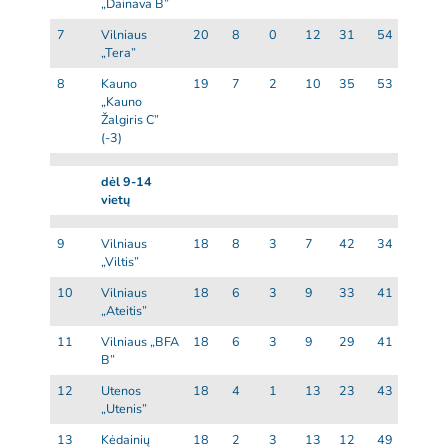
„Dainava B”
7
Vilniaus
20
8
0
12
31
54
-23
„Tera”
8
Kauno
19
7
2
10
35
53
-18
„Kauno
Žalgiris C”
(-3)
dėl 9-14
vietų
9
Vilniaus
18
8
3
7
42
34
8
„Viltis”
10
Vilniaus
18
6
3
9
33
41
-8
„Ateitis”
11
Vilniaus „BFA
18
6
3
9
29
41
-12
B”
12
Utenos
18
4
1
13
23
43
-20
„Utenis”
13
Kėdainių
18
2
3
13
12
49
-37