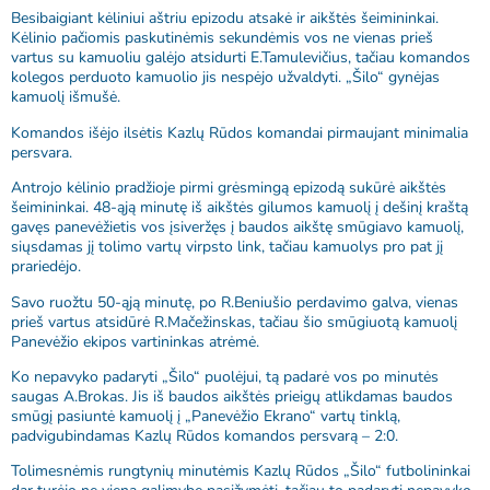
Besibaigiant kėliniui aštriu epizodu atsakė ir aikštės šeimininkai.
Kėlinio pačiomis paskutinėmis sekundėmis vos ne vienas prieš
vartus su kamuoliu galėjo atsidurti E.Tamulevičius, tačiau komandos
kolegos perduoto kamuolio jis nespėjo užvaldyti. „Šilo“ gynėjas
kamuolį išmušė.
Komandos išėjo ilsėtis Kazlų Rūdos komandai pirmaujant minimalia
persvara.
Antrojo kėlinio pradžioje pirmi grėsmingą epizodą sukūrė aikštės
šeimininkai. 48-ąją minutę iš aikštės gilumos kamuolį į dešinį kraštą
gavęs panevėžietis vos įsiveržęs į baudos aikštę smūgiavo kamuolį,
siųsdamas jį tolimo vartų virpsto link, tačiau kamuolys pro pat jį
prariedėjo.
Savo ruožtu 50-ąją minutę, po R.Beniušio perdavimo galva, vienas
prieš vartus atsidūrė R.Mačežinskas, tačiau šio smūgiuotą kamuolį
Panevėžio ekipos vartininkas atrėmė.
Ko nepavyko padaryti „Šilo“ puolėjui, tą padarė vos po minutės
saugas A.Brokas. Jis iš baudos aikštės prieigų atlikdamas baudos
smūgį pasiuntė kamuolį į „Panevėžio Ekrano“ vartų tinklą,
padvigubindamas Kazlų Rūdos komandos persvarą – 2:0.
Tolimesnėmis rungtynių minutėmis Kazlų Rūdos „Šilo“ futbolininkai