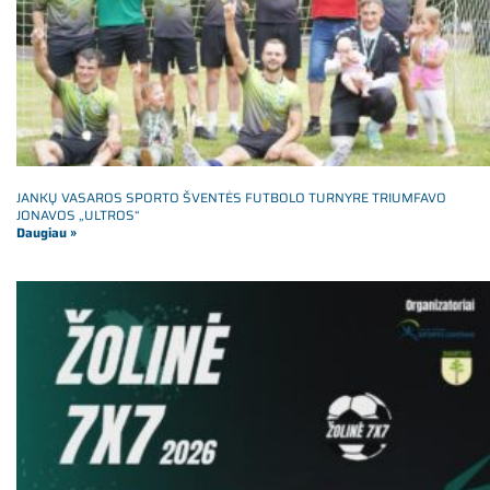
JANKŲ VASAROS SPORTO ŠVENTĖS FUTBOLO TURNYRE TRIUMFAVO
JONAVOS „ULTROS“
Daugiau »