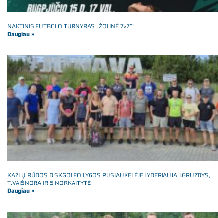
NAKTINIS FUTBOLO TURNYRAS „ŽOLINĖ 7×7”!
Daugiau »
KAZLŲ RŪDOS DISKGOLFO LYGOS PUSIAUKELĖJE LYDERIAUJA J.GRUZDYS,
T.VAIŠNORA IR S.NORKAITYTĖ
Daugiau »