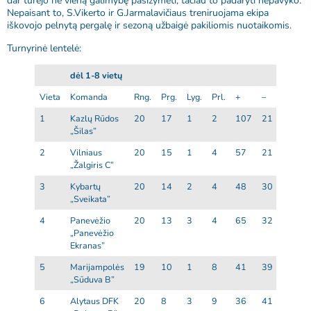
dar turėjo ne vieną galimybę pasižymėti, tačiau to padaryti nepavyko.
Nepaisant to, S.Vikerto ir G.Jarmalavičiaus treniruojama ekipa
iškovojo pelnytą pergalę ir sezoną užbaigė pakiliomis nuotaikomis.
Turnyrinė lentelė:
dėl 1-8 vietų
Vieta
Komanda
Rng.
Prg.
Lyg.
Prl.
+
–
Skrt.
1
Kazlų Rūdos
20
17
1
2
107
21
86
„Šilas”
2
Vilniaus
20
15
1
4
57
21
36
„Žalgiris C”
3
Kybartų
20
14
2
4
48
30
18
„Sveikata”
4
Panevėžio
20
13
3
4
65
32
33
„Panevėžio
Ekranas”
5
Marijampolės
19
10
1
8
41
39
2
„Sūduva B”
6
Alytaus DFK
20
8
3
9
36
41
-5