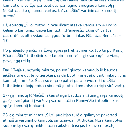
šeimininkai. Dar 5-ąją jų minutę dešiniame baudos aikštės krašte su
kamuoliu įsiveržęs panevėžietis pamėgino smūgiuoti kamuolį į
M.Kulikausko ginamus vartus, tačiau „Šilo“ vartininkas kamuolį
atrėmė.
Į šį epizodą „Šilo“ futbolininkai iškart atsakė įvarčiu. Po A.Broko
keliamo kampinio, galva kamuolį į „Panevėžio Ekrano“ vartus
pasiuntė rezultatyviausias lygos futbolininkas Ričardas Beniušis –
1:0.
Po praleisto įvarčio varžovų agresija kiek sumenko, tuo tarpu Kazlų
Rūdos „Šilo“ futbolininkai dar pirmame kėlinyje surengė ne vieną
pavojingą reidą.
Dar 12-ąją rungtynių minutę, po smūgiuoto kamuolio iš baudos
aikštės prieigų, teko gerokai pasidarbuoti Panevėžio vartininkui, kuris
kamuolį numušė. Šis atšoko prie pat virpsto buvusio kito „Šilo“
futbolininko kojų, tačiau šio smūgiuotas kamuolys skriejo virš vartų.
17-ąją minutę R.Mačežinskas staiga baudos aikštėje gavęs kamuolį
galėjo smūgiuoti į varžovų vartus, tačiau Panevėžio futbolininkas
spėjo kamuolį blokuoti.
23-ąją minutę minėtas „Šilo“ puolėjas turėjo galimybę pakartoti
atmuštą vartininko kamuolį, smūgiavus jį A.Brokui. Nors kamuolys
suspurdėjo vartų tinkle, tačiau aikštės teisėjas fiksavo nuošalę.