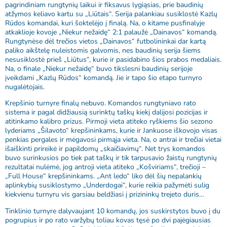
pagrindiniam rungtynių laikui ir fiksavus lygiąsias, prie baudinių
atžymos keliavo kartu su „Liūtais“. Serija palankiau susiklostė Kazlų
Rūdos komandai, kuri šoktelėjo į finalą. Na, o kitame pusfinalyje
atkaklioje kovoje „Niekur nežaidę“ 2:1 palaužė „Dainavos“ komandą.
Rungtynėse dėl trečios vietos „Dainavos“ futbolininkai dar kartą
paliko aikštelę nuleistomis galvomis, nes baudinių serija šiems
nesusiklostė prieš „Liūtus“, kurie ir pasidabino šios prabos medaliais.
Na, o finale „Niekur nežaidę“ buvo tikslesni baudinių serijoje
įveikdami „Kazlų Rūdos“ komandą. Jie ir tapo šio etapo turnyro
nugalėtojais.
Krepšinio turnyre finalų nebuvo. Komandos rungtyniavo rato
sistema ir pagal didžiausią surinktų taškų kiekį dalijosi pozicijas ir
atitinkamo kalibro prizus. Pirmoji vieta atiteko ryškiems šio sezono
lyderiams „Šilavoto“ krepšininkams, kurie ir Jankuose iškovojo visas
penkias pergales ir mėgavosi pirmąja vieta. Na, o antrai ir trečiai vietai
išaiškinti prireikė ir papildomų „skaičiavimų“. Net trys komandos
buvo surinkusios po tiek pat taškų ir tik tarpusavio žaistų rungtynių
rezultatai nulėmė, jog antroji vieta atiteko „Košviriams“, trečioji –
„Full House“ krepšininkams. „Ant ledo“ liko dėl šių nepalankių
aplinkybių susiklostymo „Underdogai“, kurie reikia pažymėti sulig
kiekvienu turnyru vis garsiau beldžiasi į prizininkų trejeto duris…
Tinklinio turnyre dalyvaujant 10 komandų, jos suskirstytos buvo į du
pogrupius ir po rato varžybų toliau kovas tęsė po dvi pajėgiausias