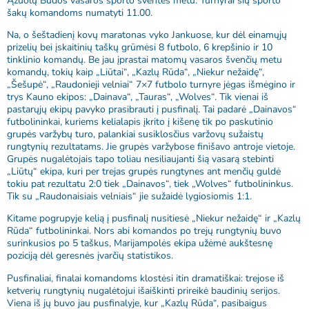
Ąžuolų Būdos vasaros sporto šventės metu. Turnyrai šių sporto
šakų komandoms numatyti 11.00.
Na, o šeštadienį kovų maratonas vyko Jankuose, kur dėl einamųjų
prizelių bei įskaitinių taškų grūmėsi 8 futbolo, 6 krepšinio ir 10
tinklinio komandų. Be jau įprastai matomų vasaros švenčių metu
komandų, tokių kaip „Liūtai“, „Kazlų Rūda“, „Niekur nežaidę“,
„Šešupė“, „Raudonieji velniai“ 7×7 futbolo turnyre jėgas išmėgino ir
trys Kauno ekipos: „Dainava“, „Tauras“, „Wolves“. Tik vienai iš
pastarųjų ekipų pavyko prasibrauti į pusfinalį. Tai padarė „Dainavos“
futbolininkai, kuriems kelialapis įkrito į kišenę tik po paskutinio
grupės varžybų turo, palankiai susiklosčius varžovų sužaistų
rungtynių rezultatams. Jie grupės varžybose finišavo antroje vietoje.
Grupės nugalėtojais tapo toliau nesiliaujanti šią vasarą stebinti
„Liūtų“ ekipa, kuri per trejas grupės rungtynes ant menčių guldė
tokiu pat rezultatu 2:0 tiek „Dainavos“, tiek „Wolves“ futbolininkus.
Tik su „Raudonaisiais velniais“ jie sužaidė lygiosiomis 1:1.
Kitame pogrupyje kelią į pusfinalį nusitiesė „Niekur nežaidę“ ir „Kazlų
Rūda“ futbolininkai. Nors abi komandos po trejų rungtynių buvo
surinkusios po 5 taškus, Marijampolės ekipa užėmė aukštesnę
poziciją dėl geresnės įvarčių statistikos.
Pusfinaliai, finalai komandoms klostėsi itin dramatiškai: trejose iš
ketverių rungtynių nugalėtojui išaiškinti prireikė baudinių serijos.
Viena iš jų buvo jau pusfinalyje, kur „Kazlų Rūda“, pasibaigus