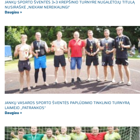
JANKŲ SPORTO ŠVENTĖS 3×3 KREPŠINIO TURNYRE NUGALĖTOJŲ TITULĄ
NUSIRAŠKĖ „NIEKAM NEREIKALINGI“
Daugiau »
JANKŲ VASAROS SPORTO ŠVENTĖS PAPLŪDIMIO TINKLINIO TURNYRĄ
LAIMĖJO „PATRANKOS“
Daugiau »