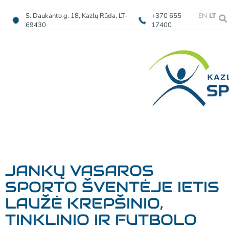
EN
LT
S. Daukanto g. 18, Kazlų Rūda, LT-
+370 655
69430
17400
JANKŲ VASAROS
SPORTO ŠVENTĖJE IETIS
LAUŽĖ KREPŠINIO,
TINKLINIO IR FUTBOLO