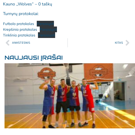
Kauno „Wolves“ – 0 taškų
Turnyrų protokolai:
Futbolo protokolas
Parsisiųsti
Krepšinio protokolas
Parsisiųsti
Tinklinio protokolas
Parsisiųsti
ANKSTESNIS
KITAS
NAUJAUSI ĮRAŠAI