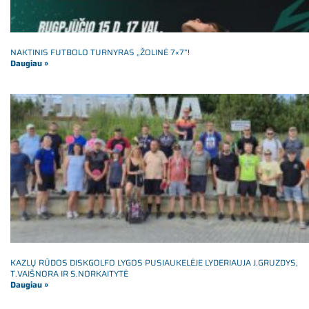
NAKTINIS FUTBOLO TURNYRAS „ŽOLINĖ 7×7”!
Daugiau »
KAZLŲ RŪDOS DISKGOLFO LYGOS PUSIAUKELĖJE LYDERIAUJA J.GRUZDYS,
T.VAIŠNORA IR S.NORKAITYTĖ
Daugiau »