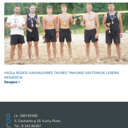
KAZLŲ RŪDOS SAVIVALDYBĖS TAURĖS TINKLINIO SEKTORIUJE LYDERIS
NESIKEIČIA
Daugiau »
Į.k. 188749388
S. Daukanto g.18, Kazlų Rūda,
Tel.: 8 343 96387