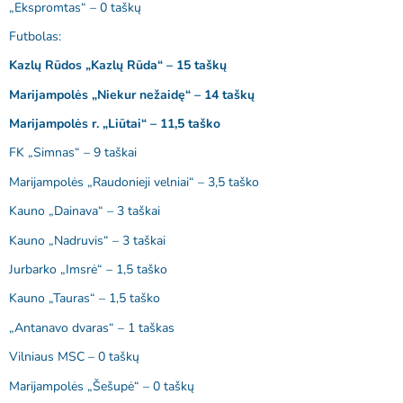
„Ekspromtas“ – 0 taškų
Futbolas:
Kazlų Rūdos „Kazlų Rūda“ – 15 taškų
Marijampolės „Niekur nežaidę“ – 14 taškų
Marijampolės r. „Liūtai“ – 11,5 taško
FK „Simnas“ – 9 taškai
Marijampolės „Raudonieji velniai“ – 3,5 taško
Kauno „Dainava“ – 3 taškai
Kauno „Nadruvis“ – 3 taškai
Jurbarko „Imsrė“ – 1,5 taško
Kauno „Tauras“ – 1,5 taško
„Antanavo dvaras“ – 1 taškas
Vilniaus MSC – 0 taškų
Marijampolės „Šešupė“ – 0 taškų