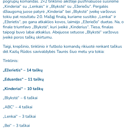
pogrupių komandas. 2×2 tinklinio aikštėje pusfinaliuose susirėmė
„Kinderiai“ su „Lenkais“ ir „Blykstė“ su „Ežeriečiu“. Pergalės
džiaugsmą juose patyrė „Kinderiai“ bei „Blykstė“ įveikę varžovus
tokiu pat rezultatu 2:0. Mažąjį finalą, kuriame susitiko „Lenkai“ ir
„Ežerietis“, po gana atkaklios kovos, laimėjo „Ežeriečio“ duetas. Na, o
finale triumfavo „Blykstė“, kuri įveikė „Kinderius“. Tiesa, finalas
taipogi buvo labai atkaklus. Abejuose setuose „Blykstė“ varžovus
įveikė poros taškų skirtumu.
Taigi, krepšinio, tinklinio ir futbolo komandų rikiuotė renkant taškus
dėl Kazlų Rūdos savivaldybės Taurės šiuo metu yra tokia:
Tinklinis:
„Ežerietis“ – 14 taškų
„Eduardas“ – 11 taškų
„Kinderiai“ – 10 taškų
„Blykstė“ – 6 taškai
„ABC“ – 4 taškai
„Lenkai“ – 3 taškai
„Bei“ – 3 taškai