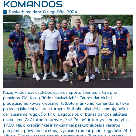
KOMANDOS
Paskelbimo data:
6 rugpjūčio, 2024
Kazlų Rūdos savivaldybės vasaros sporto šventės artėja prie
pabaigos. Dėl Kazlų Rūdos savivaldybės Taurės dar birželį
pradėjusioms kovas krepšinio, futbolo ir tinklinio komandoms lieka
po vieną įskaitinį vasaros turnyrą. Futbolininkai dėl einamųjų taškų
dar susirems rugpjūčio 17 d. Bagotosios dirbtinės dangos aikštėje
naktiniame 7×7 futbolo turnyre „7×7 Žolinė“ ir turnyras numatytas
17.00. Na, o krepšininkai ir tinklininkai paskutiniuosius vasaros
patepimus prieš finalinį etapą, vyksiantį rudenį, patirs rugpjūčio 24 d.