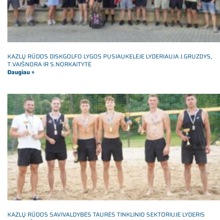
KAZLŲ RŪDOS DISKGOLFO LYGOS PUSIAUKELĖJE LYDERIAUJA J.GRUZDYS,
T.VAIŠNORA IR S.NORKAITYTĖ
Daugiau »
KAZLŲ RŪDOS SAVIVALDYBĖS TAURĖS TINKLINIO SEKTORIUJE LYDERIS