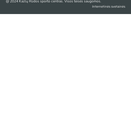
@ 2024 Kazlų Rūdos sporto centras. Visos teisės saugomos.
Internetinės svetainės