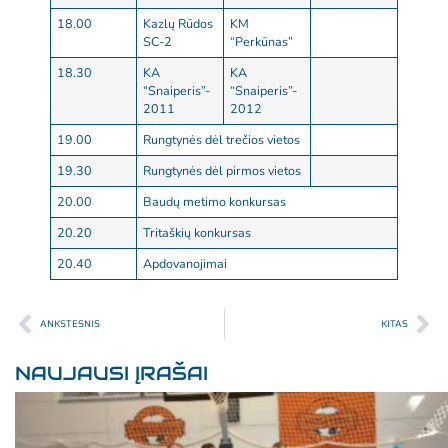
18.00
Kazlų Rūdos
KM
SC-2
“Perkūnas”
18.30
KA
KA
“Snaiperis”-
“Snaiperis”-
2011
2012
19.00
Rungtynės dėl trečios vietos
19.30
Rungtynės dėl pirmos vietos
20.00
Baudų metimo konkursas
20.20
Tritaškių konkursas
20.40
Apdovanojimai
ANKSTESNIS
KITAS
NAUJAUSI ĮRAŠAI