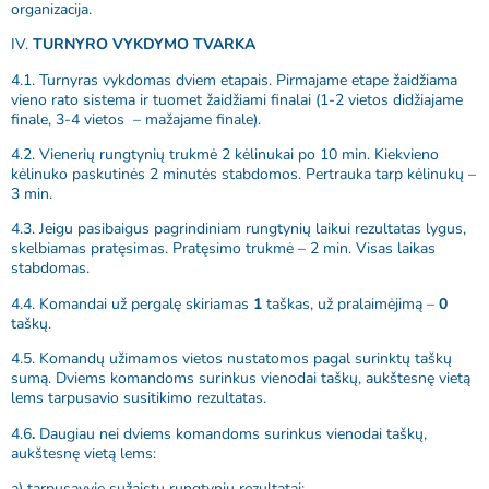
organizacija.
IV.
TURNYRO VYKDYMO TVARKA
4.1. Turnyras vykdomas dviem etapais. Pirmajame etape žaidžiama
vieno rato sistema ir tuomet žaidžiami finalai (1-2 vietos didžiajame
finale, 3-4 vietos – mažajame finale).
4.2. Vienerių rungtynių trukmė 2 kėlinukai po 10 min. Kiekvieno
kėlinuko paskutinės 2 minutės stabdomos. Pertrauka tarp kėlinukų –
3 min.
4.3. Jeigu pasibaigus pagrindiniam rungtynių laikui rezultatas lygus,
skelbiamas pratęsimas. Pratęsimo trukmė – 2 min. Visas laikas
stabdomas.
4.4. Komandai už pergalę skiriamas
1
taškas, už pralaimėjimą –
0
taškų.
4.5. Komandų užimamos vietos nustatomos pagal surinktų taškų
sumą. Dviems komandoms surinkus vienodai taškų, aukštesnę vietą
lems tarpusavio susitikimo rezultatas.
4.6
.
Daugiau nei dviems komandoms surinkus vienodai taškų,
aukštesnę vietą lems:
a) tarpusavyje sužaistų rungtynių rezultatai;