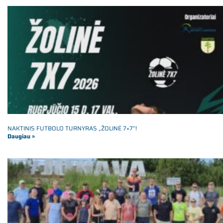
NAKTINIS FUTBOLO TURNYRAS „ŽOLINĖ 7×7”!
Daugiau »