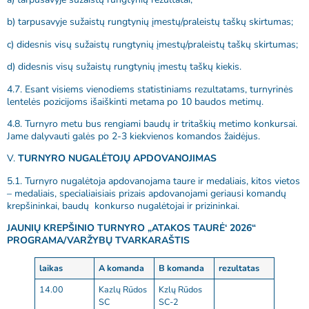
b) tarpusavyje sužaistų rungtynių įmestų/praleistų taškų skirtumas;
c) didesnis visų sužaistų rungtynių įmestų/praleistų taškų skirtumas;
d) didesnis visų sužaistų rungtynių įmestų taškų kiekis.
4.7. Esant visiems vienodiems statistiniams rezultatams, turnyrinės
lentelės pozicijoms išaiškinti metama po 10 baudos metimų.
4.8. Turnyro metu bus rengiami baudų ir tritaškių metimo konkursai.
Jame dalyvauti galės po 2-3 kiekvienos komandos žaidėjus.
V.
TURNYRO NUGALĖTOJŲ APDOVANOJIMAS
5.1. Turnyro nugalėtoja apdovanojama taure ir medaliais, kitos vietos
– medaliais, specialiaisiais prizais apdovanojami geriausi komandų
krepšininkai, baudų konkurso nugalėtojai ir prizininkai.
JAUNIŲ KREPŠINIO TURNYRO „ATAKOS TAURĖ‘ 2026“
PROGRAMA/VARŽYBŲ TVARKARAŠTIS
laikas
A komanda
B komanda
rezultatas
14.00
Kazlų Rūdos
Kzlų Rūdos
SC
SC-2