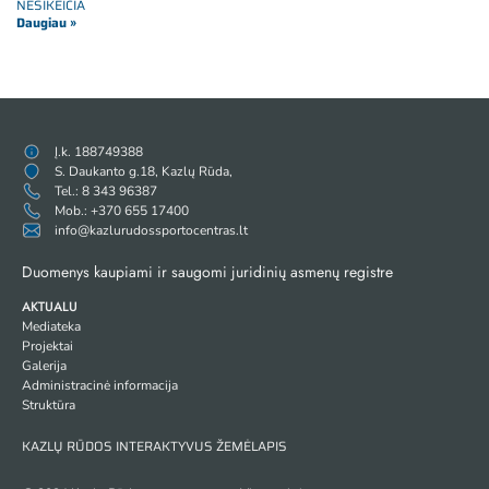
NESIKEIČIA
Daugiau »
Į.k. 188749388
S. Daukanto g.18, Kazlų Rūda,
Tel.: 8 343 96387
Mob.: +370 655 17400
info@kazlurudossportocentras.lt
Duomenys kaupiami ir saugomi juridinių asmenų registre
AKTUALU
Mediateka
Projektai
Galerija
Administracinė informacija
Struktūra
KAZLŲ RŪDOS INTERAKTYVUS ŽEMĖLAPIS