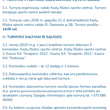
2.1. Turnyrą organizuoja, vykdo Kazlų Rūdos sporto centras. Turnyre
teisėjauja sporto centro paskirti teisėjai.
2.2. Turnyras vyks 2026 m. gegužės 21 d. (ketvirtadienis) Kazlų
Rūdos sporto centro salėje (S. Daukanto g.18). Turnyro pradžia –
14.00 val
.
III.
TURNYRO DALYVIAI IR SĄLYGOS
3.1. Jaunių (2010 m.g. ir jaun.) krepšinio turnyre dalyvaus 5
komandos: Kazlų Rūdos sporto centras, Kazlų Rūdos sporto centras
2, Kauno KA “Snaiperis-2012”, Kauno KA “Snaiperis-2011”, Kauno
KM “Perkūnas”.
3.2. Komandos sudėtis – iki 12 žaidėjų ir 1 treneris.
3.3. Dalyvaujančios komandos užtikrina, kad yra pasitikrinusios
sveikatą ir visi jų nariai gali dalyvauti turnyre.
3.4. Komandos dalyvavimui turnyre siunčia laisvos formos paraiškas
el.p.
giedrius.gorianovas@kazlurudossportocentras.lt
arba pristato jas
atvykdami į turnyrą. Daugiau informacijos apie turnyrą tel. +370 685
49283.
3.5. Su kelione susijusias išlaidas apmoka komandiruojanti komandą