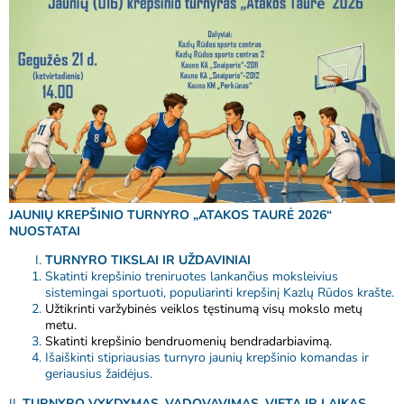
JAUNIŲ KREPŠINIO TURNYRO „ATAKOS TAURĖ 2026“
NUOSTATAI
TURNYRO TIKSLAI IR UŽDAVINIAI
Skatinti krepšinio treniruotes lankančius moksleivius
sistemingai sportuoti, populiarinti krepšinį Kazlų Rūdos krašte.
Užtikrinti varžybinės veiklos tęstinumą visų mokslo metų
metu.
Skatinti krepšinio bendruomenių bendradarbiavimą.
Išaiškinti stipriausias turnyro jaunių krepšinio komandas ir
geriausius žaidėjus.
II.
TURNYRO VYKDYMAS, VADOVAVIMAS, VIETA IR LAIKAS