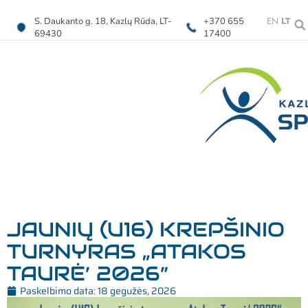
EN
LT
S. Daukanto g. 18, Kazlų Rūda, LT-
+370 655
69430
17400
JAUNIŲ (U16) KREPŠINIO
TURNYRAS „ATAKOS
TAURĖ’ 2026”
Paskelbimo data:
18 gegužės, 2026