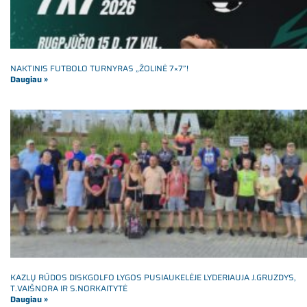
NAKTINIS FUTBOLO TURNYRAS „ŽOLINĖ 7×7”!
Daugiau »
KAZLŲ RŪDOS DISKGOLFO LYGOS PUSIAUKELĖJE LYDERIAUJA J.GRUZDYS,
T.VAIŠNORA IR S.NORKAITYTĖ
Daugiau »