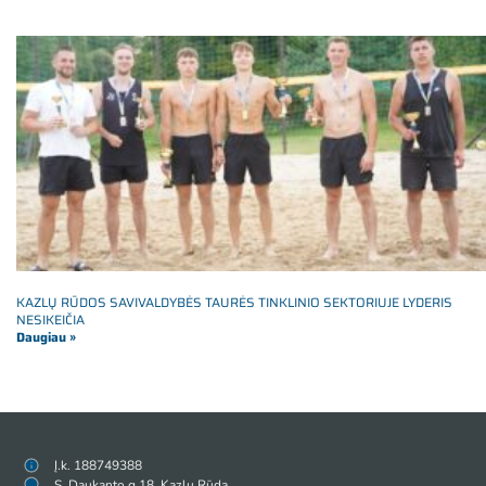
KAZLŲ RŪDOS SAVIVALDYBĖS TAURĖS TINKLINIO SEKTORIUJE LYDERIS
NESIKEIČIA
Daugiau »
Į.k. 188749388
S. Daukanto g.18, Kazlų Rūda,