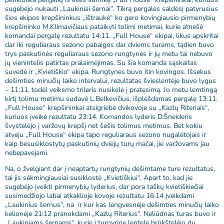
sugebėjo nukauti „Laukiniai šernai“. Tikrą pergalės saldėsį patyrusius
šios ekipos krepšininkus „ištraukė“ ko gero kovingiausio pirmenybių
krepšininko M.Klimavičiaus pataikyti tolimi metimai, kurie atnešė
komandai pergalę rezultatu 14:11. „Full House“ ekipai, likus apskritai
dar iki reguliaraus sezono pabaigos dar dviems turams, tądien buvo
trys paskutinės reguliaraus sezono rungtynės ir jų metu tai nebuvo
jų vienintelis patirtas pralaimėjimas. Su šia komanda sąskaitas
suvedė ir „Kvietiškio“ ekipa. Rungtynės buvo itin kovingos. Išsekus
dešimties minučių laiko intervalui, rezultatas švieslentėje buvo lygus
– 11:11, todėl veiksmo trileris nusikėlė į pratęsimą. Jo metu lemtingą
kirtį tolimu metimu sudavė L.Belkevičius, išplėšdamas pergalę 13:11.
„Full House“ krepšininkai atsigriebė dvikovoje su „Kazlų Riteriais“,
kuriuos įveikė rezultatu 23:14. Komandos lyderis D.Šneideris
švystelėjo į varžovų krepšį net šešis tolimus metimus. Bet kokiu
atveju „Full House“ ekipa tapo reguliaraus sezono nugalėtojais ir
kaip besusiklostytų paskutinių dviejų turų mačai, jie varžovams jau
nebepavejami.
Na, o žvelgiant dar į neaptartų rungtynių dešimtame ture rezultatus,
tai jis sėkmingiausiai susiklostė „Kvietiškiui“. Apart to, kad jie
sugebėjo įveikti pirmenybių lyderius, dar pora taškų kvietiškiečiai
susimedžiojo labai atkaklioje kovoje rezultatu 16:14 įveikdami
„Laukinius šernus“, na ir kur kas lengvesnėje dešimties minučių laiko
kelionėje 21:12 pranokdami „Kazlų Riterius“. Neliūdnas turas buvo ir
„Laukiniams šernams“, kurie į turnyrinę lentelę brūkštelėjo du