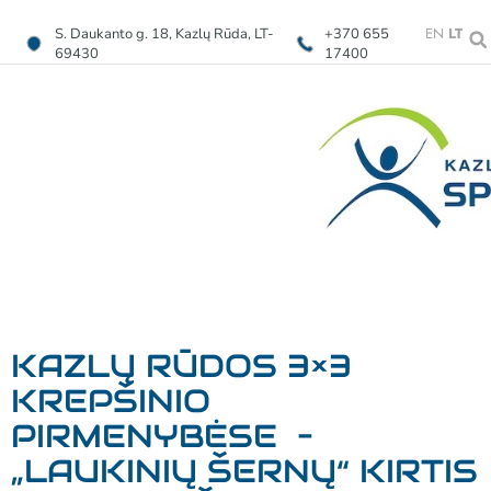
EN
LT
S. Daukanto g. 18, Kazlų Rūda, LT-
+370 655
69430
17400
KAZLŲ RŪDOS 3×3
KREPŠINIO
PIRMENYBĖSE –
„LAUKINIŲ ŠERNŲ“ KIRTIS