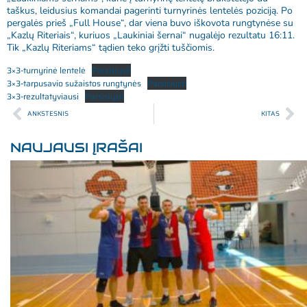
taškus, leidusius komandai pagerinti turnyrinės lentelės poziciją. Po
pergalės prieš „Full House“, dar viena buvo iškovota rungtynėse su
„Kazlų Riteriais“, kuriuos „Laukiniai šernai“ nugalėjo rezultatu 16:11.
Tik „Kazlų Riteriams“ tądien teko grįžti tuščiomis.
3×3-turnyrinė lentelė
Parsisiųsti
3×3-tarpusavio sužaistos rungtynės
Parsisiųsti
3×3-rezultatyviausi
Parsisiųsti
ANKSTESNIS
KITAS
NAUJAUSI ĮRAŠAI