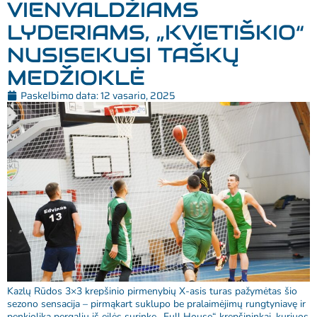
VIENVALDŽIAMS
LYDERIAMS, „KVIETIŠKIO“
NUSISEKUSI TAŠKŲ
MEDŽIOKLĖ
Paskelbimo data:
12 vasario, 2025
Kazlų Rūdos 3×3 krepšinio pirmenybių X-asis turas pažymėtas šio
sezono sensacija – pirmąkart suklupo be pralaimėjimų rungtyniavę ir
penkiolika pergalių iš eilės surinkę „Full House“ krepšininkai, kuriuos