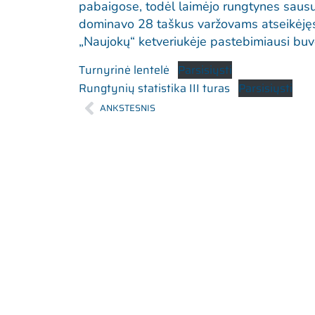
pabaigose, todėl laimėjo rungtynes sausu
dominavo 28 taškus varžovams atseikėjęs
„Naujokų“ ketveriukėje pastebimiausi buv
Turnyrinė lentelė
Parsisiųsti
Rungtynių statistika III turas
Parsisiųsti
ANKSTESNIS