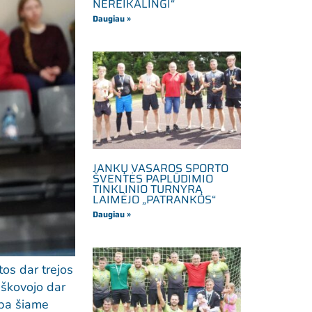
NEREIKALINGI“
Daugiau »
JANKŲ VASAROS SPORTO
ŠVENTĖS PAPLŪDIMIO
TINKLINIO TURNYRĄ
LAIMĖJO „PATRANKOS“
Daugiau »
os dar trejos
 iškovojo dar
ipa šiame