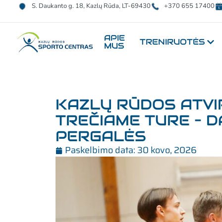
S. Daukanto g. 18, Kazlų Rūda, LT-69430
+370 655 17400
APIE
TRENIRUOTĖS
MUS
KAZLŲ RŪDOS ATVIR
TREČIAME TURE – D
PERGALĖS
Paskelbimo data:
30 kovo, 2026