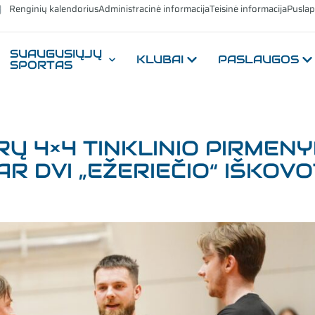
Renginių kalendorius
Administracinė informacija
Teisinė informacija
Puslap
SUAUGUSIŲJŲ
KLUBAI
PASLAUGOS
SPORTAS
Ų 4×4 TINKLINIO PIRMENY
AR DVI „EŽERIEČIO“ IŠKOV