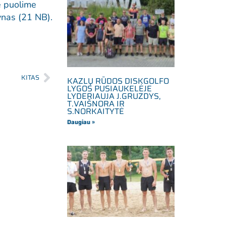
e puolime
ynas (21 NB).
KITAS
KAZLŲ RŪDOS DISKGOLFO
LYGOS PUSIAUKELĖJE
LYDERIAUJA J.GRUZDYS,
T.VAIŠNORA IR
S.NORKAITYTĖ
Daugiau »