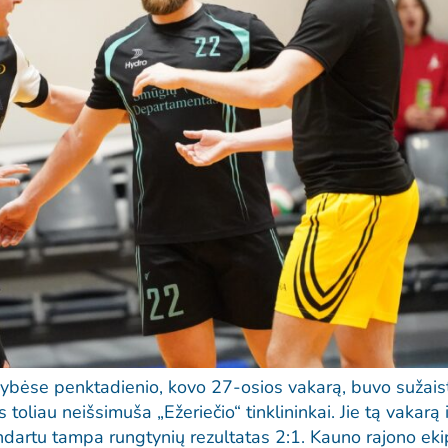
nybėse penktadienio, kovo 27-osios vakarą, buvo sužaist
 toliau neišsimuša „Ežeriečio“ tinklininkai. Jie tą vakarą
andartu tampa rungtynių rezultatas 2:1. Kauno rajono ek