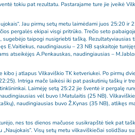
tė tokiu pat rezultatu. Pastarajame ture jie įveikė Vilk
ujokais“. Jau pirmų setų metu laimėdami juos 25:20 ir 
iučios pergalės ekipai visgi pritrūko. Trečio seto pabaigo
, sugebėjo taipogi nusigriebti tašką. Rezultatyviausias t
 E.Vaitiekus, naudingiausiu – 23 NB sąskaitoje turėjęs 
ams atseikėjęs A.Penkauskas, naudingiausias – M.Jablo
 kibo į atlapus Vilkaviškio TK ketveriukei. Po pirmų dvi
2:25). Intriga mače laikėsi iki pat paskutinių taškų ir tr
tinklininkai. Laimėję setą 25:22 jie šventė ir pergalę ru
audingiausias vėl buvo I.Matulaitis (25 NB). Vilkaviški
 taškų), naudingiausias buvo Ž.Kynas (35 NB), atlikęs m
eturėjo, nes tos dienos mačuose susikrapštė tiek pat taškų
su „Naujokais”. Visų setų metu vilkaviškiečiai solidžiau su