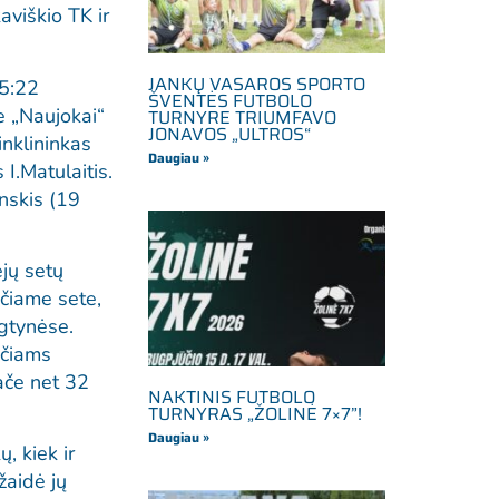
aviškio TK ir
JANKŲ VASAROS SPORTO
25:22
ŠVENTĖS FUTBOLO
je „Naujokai“
TURNYRE TRIUMFAVO
JONAVOS „ULTROS“
inklininkas
Daugiau »
I.Matulaitis.
nskis (19
ejų setų
ečiame sete,
ngtynėse.
ečiams
ače net 32
NAKTINIS FUTBOLO
TURNYRAS „ŽOLINĖ 7×7”!
Daugiau »
, kiek ir
žaidė jų