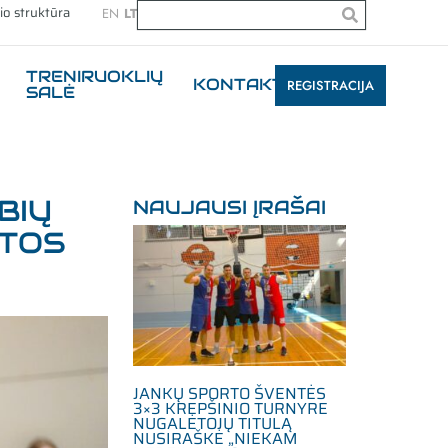
io struktūra
EN
LT
TRENIRUOKLIŲ
KONTAKTAI
REGISTRACIJA
SALĖ
BIŲ
NAUJAUSI ĮRAŠAI
OTOS
JANKŲ SPORTO ŠVENTĖS
3×3 KREPŠINIO TURNYRE
NUGALĖTOJŲ TITULĄ
NUSIRAŠKĖ „NIEKAM