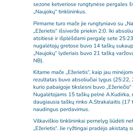
sezone ketveriose rungtynėse pergales šven
„Naujokų“ tinklininkus.
Pirmame turo mače jie rungtyniavo su „Na
„Ežerietis“ išsiveržė priekin 2:0. Iki absol
atsitiesė ir išplėšdami pergalę sete 25:23
nugalėtojų gretose buvo 14 taškų sukaupęs
„Naujokų“ lyderiais buvo 21 tašką varžov
NB).
Kitame mače „Ežerietis“, kaip jau minėjome
rezultatas buvo absoliučiai lygus (25:22, 2
kurio pabaigoje tikslesni buvo „Ežeriečio“ 
Nugalėtojams 15 taškų pelnė A.Kudirka, n
daugiausia taškų rinko A.Strakalaitis (17
naudingus perdavimus.
Vilkaviškio tinklininkai pernelyg liūdėti n
„Ežerietis“. Jie ryžtingai pradėjo akistatą 