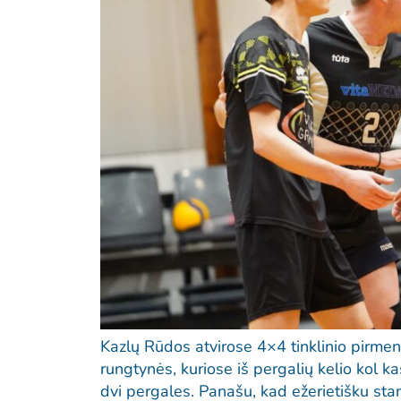
Kazlų Rūdos atvirose 4×4 tinklinio pirme
rungtynės, kuriose iš pergalių kelio kol kas
dvi pergales. Panašu, kad ežerietišku st