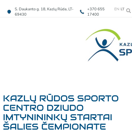
EN
LT
S. Daukanto g. 18, Kazlų Rūda, LT-
+370 655
69430
17400
KAZLŲ RŪDOS SPORTO
CENTRO DZIUDO
IMTYNININKŲ STARTAI
ŠALIES ČEMPIONATE