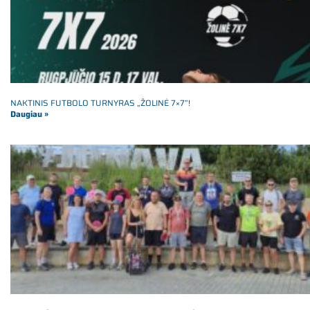
NAKTINIS FUTBOLO TURNYRAS „ŽOLINĖ 7×7”!
Daugiau »