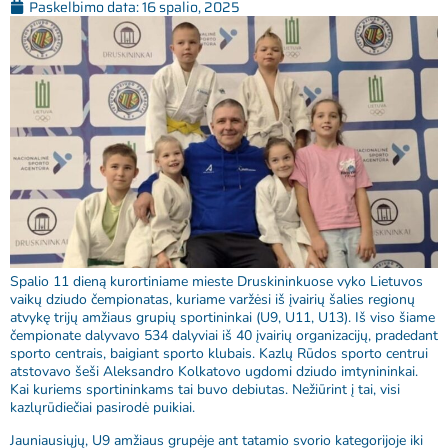
Paskelbimo data:
16 spalio, 2025
Spalio 11 dieną kurortiniame mieste Druskininkuose vyko Lietuvos
vaikų dziudo čempionatas, kuriame varžėsi iš įvairių šalies regionų
atvykę trijų amžiaus grupių sportininkai (U9, U11, U13). Iš viso šiame
čempionate dalyvavo 534 dalyviai iš 40 įvairių organizacijų, pradedant
sporto centrais, baigiant sporto klubais. Kazlų Rūdos sporto centrui
atstovavo šeši Aleksandro Kolkatovo ugdomi dziudo imtynininkai.
Kai kuriems sportininkams tai buvo debiutas. Nežiūrint į tai, visi
kazlųrūdiečiai pasirodė puikiai.
Jauniausiųjų, U9 amžiaus grupėje ant tatamio svorio kategorijoje iki