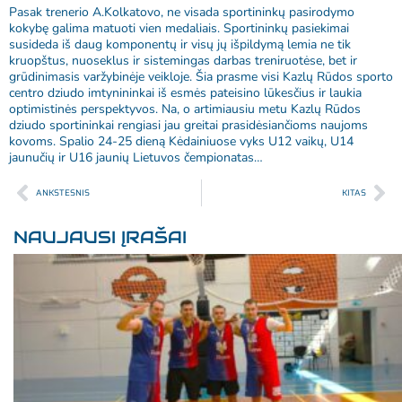
Pasak trenerio A.Kolkatovo, ne visada sportininkų pasirodymo
kokybę galima matuoti vien medaliais. Sportininkų pasiekimai
susideda iš daug komponentų ir visų jų išpildymą lemia ne tik
kruopštus, nuoseklus ir sistemingas darbas treniruotėse, bet ir
grūdinimasis varžybinėje veikloje. Šia prasme visi Kazlų Rūdos sporto
centro dziudo imtynininkai iš esmės pateisino lūkesčius ir laukia
optimistinės perspektyvos. Na, o artimiausiu metu Kazlų Rūdos
dziudo sportininkai rengiasi jau greitai prasidėsiančioms naujoms
kovoms. Spalio 24-25 dieną Kėdainiuose vyks U12 vaikų, U14
jaunučių ir U16 jaunių Lietuvos čempionatas…
ANKSTESNIS
KITAS
NAUJAUSI ĮRAŠAI