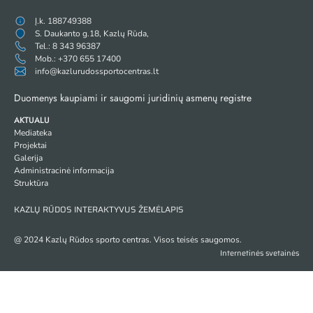
Į.k. 188749388
S. Daukanto g.18, Kazlų Rūda,
Tel.: 8 343 96387
Mob.: +370 655 17400
info@kazlurudossportocentras.lt
Duomenys kaupiami ir saugomi juridinių asmenų registre
AKTUALU
Mediateka
Projektai
Galerija
Administracinė informacija
Struktūra
KAZLŲ RŪDOS INTERAKTYVUS ŽEMĖLAPIS
@ 2024 Kazlų Rūdos sporto centras. Visos teisės saugomos.
Internetinės svetainės