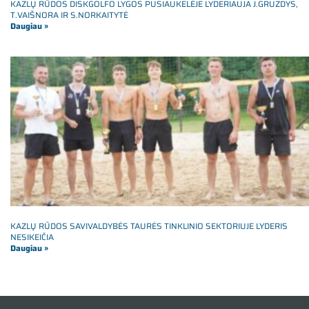
KAZLŲ RŪDOS DISKGOLFO LYGOS PUSIAUKELĖJE LYDERIAUJA J.GRUZDYS,
T.VAIŠNORA IR S.NORKAITYTĖ
Daugiau »
KAZLŲ RŪDOS SAVIVALDYBĖS TAURĖS TINKLINIO SEKTORIUJE LYDERIS
NESIKEIČIA
Daugiau »