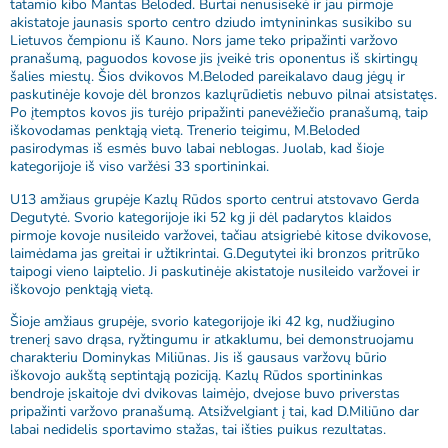
tatamio kibo Mantas Beloded. Burtai nenusisekė ir jau pirmoje
akistatoje jaunasis sporto centro dziudo imtynininkas susikibo su
Lietuvos čempionu iš Kauno. Nors jame teko pripažinti varžovo
pranašumą, paguodos kovose jis įveikė tris oponentus iš skirtingų
šalies miestų. Šios dvikovos M.Beloded pareikalavo daug jėgų ir
paskutinėje kovoje dėl bronzos kazlųrūdietis nebuvo pilnai atsistatęs.
Po įtemptos kovos jis turėjo pripažinti panevėžiečio pranašumą, taip
iškovodamas penktąją vietą. Trenerio teigimu, M.Beloded
pasirodymas iš esmės buvo labai neblogas. Juolab, kad šioje
kategorijoje iš viso varžėsi 33 sportininkai.
U13 amžiaus grupėje Kazlų Rūdos sporto centrui atstovavo Gerda
Degutytė. Svorio kategorijoje iki 52 kg ji dėl padarytos klaidos
pirmoje kovoje nusileido varžovei, tačiau atsigriebė kitose dvikovose,
laimėdama jas greitai ir užtikrintai. G.Degutytei iki bronzos pritrūko
taipogi vieno laiptelio. Ji paskutinėje akistatoje nusileido varžovei ir
iškovojo penktąją vietą.
Šioje amžiaus grupėje, svorio kategorijoje iki 42 kg, nudžiugino
trenerį savo drąsa, ryžtingumu ir atkaklumu, bei demonstruojamu
charakteriu Dominykas Miliūnas. Jis iš gausaus varžovų būrio
iškovojo aukštą septintąją poziciją. Kazlų Rūdos sportininkas
bendroje įskaitoje dvi dvikovas laimėjo, dvejose buvo priverstas
pripažinti varžovo pranašumą. Atsižvelgiant į tai, kad D.Miliūno dar
labai nedidelis sportavimo stažas, tai išties puikus rezultatas.