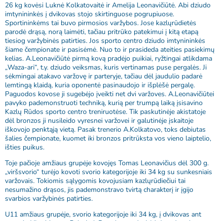
26 kg kovėsi Luknė Kolkatovaitė ir Amelija Leonavičiūtė. Abi dziudo
imtynininkės į dvikovas stojo skirtinguose pogrupiuose.
Sportininkėms tai buvo pirmosios varžybos. Jose kazlųrūdietės
parodė drąsą, norą laimėti, tačiau pritrūko patekimui į kitą etapą
tiesiog varžybinės patirties. Jos sporto centro dziudo imtynininkės
šiame čempionate ir pasisėmė. Nuo to ir prasideda ateities pasiekimų
kelias. A.Leonavičiūtė pirmą kovą pradėjo puikiai, ryžtingai atlikdama
„Waza-ari“, t.y. dziudo veiksmas, kuris vertinamas puse pergalės. Ji
sėkmingai atakavo varžovę ir parteryje, tačiau dėl jaudulio padarė
lemtingą klaidą, kuria oponentė pasinaudojo ir išplėšė pergalę.
Paguodos kovose ji sugebėjo įveikti net dvi varžoves. A.Leonavičiūtei
pavyko pademonstruoti techniką, kurią per trumpą laiką įsisavino
Kazlų Rūdos sporto centro treniruotėse. Tik paskutinėje akistatoje
dėl bronzos ji nusileido vyresnei varžovei ir galutinėje įskaitoje
iškovojo penktąją vietą. Pasak trenerio A.Kolkatovo, toks debiutas
šalies čempionate, kuomet iki bronzos pritrūksta vos vieno laiptelio,
išties puikus.
Toje pačioje amžiaus grupėje kovojęs Tomas Leonavičius dėl 300 g.
„viršsvorio“ turėjo kovoti svorio kategorijoje iki 34 kg su sunkesniais
varžovais. Tokiomis sąlygomis kovojusiam kazlųrūdiečiui tai
nesumažino drąsos, jis pademonstravo tvirtą charakterį ir įgijo
svarbios varžybinės patirties.
U11 amžiaus grupėje, svorio kategorijoje iki 34 kg, į dvikovas ant