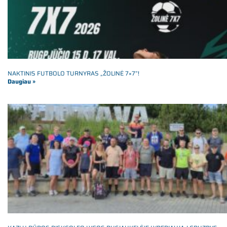
NAKTINIS FUTBOLO TURNYRAS „ŽOLINĖ 7×7”!
Daugiau »