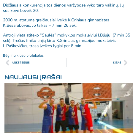
Didžiausia konkurencija tos dienos varžybose vyko tarp vaikinų. Jų
susikovė beveik 20.
2000 m. atstumą greičiausiai įveikė K.Griniaus gimnazistas
K.Besarabovas. Jo laikas – 7 min 26 sek.
Antroji vieta atiteko “Saulės” mokyklos moksleiviui I.Bliujui (7 min 35
sek). Trečias finišo liniją kirto K.Griniaus gimnazijos moksleivis
L.Paškevičius, trasą įveikęs lygiai per 8 min.
Bėgimo kroso protokolas
ANKSTESNIS
KITAS
NAUJAUSI ĮRAŠAI