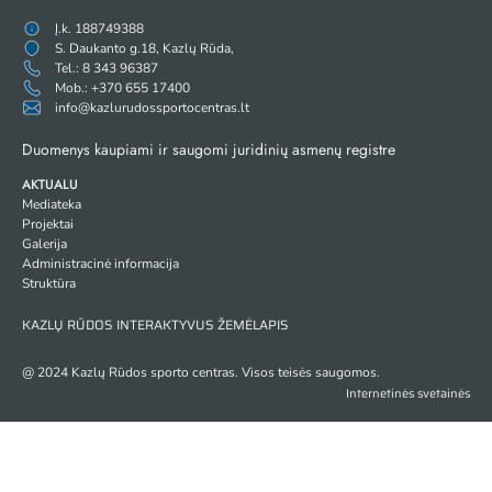
Į.k. 188749388
S. Daukanto g.18, Kazlų Rūda,
Tel.: 8 343 96387
Mob.: +370 655 17400
info@kazlurudossportocentras.lt
Duomenys kaupiami ir saugomi juridinių asmenų registre
AKTUALU
Mediateka
Projektai
Galerija
Administracinė informacija
Struktūra
KAZLŲ RŪDOS INTERAKTYVUS ŽEMĖLAPIS
@ 2024 Kazlų Rūdos sporto centras. Visos teisės saugomos.
Internetinės svetainės