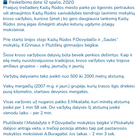
Paskelbimo data:
12 spalio, 2020
Praėjusį trečiadienį Kazlų Rūdos miesto parke po ilgesnės pertraukos
vėl atnaujintos Kazlų Rūdos savivaldybės bendrojo lavinimo mokyklų
kroso varžybos, kuriose šįmet į ko gero daugiausia lankomą Kazlų
Rūdos zoną jėgas išmėginti atvyko keturių ugdymo įstaigų
moksleiviai.
Prie starto linijos stojo Kazlų Rūdos P.Dovydaičio ir „Saulės“
mokyklų, K.Griniaus ir Plutiškių gimnazijos bėgikai.
Šiose kroso varžybose dalyvių būta beveik penkios dešimtys. Kaip ir
eilę metų nusistovėjusiose tradicijose, kroso varžybos vyko trejose
amžiaus grupėse – vaikų, jaunučių ir jaunių.
Varžybų dalyviams teko įveikti nuo 500 iki 2000 metrų atstumą.
Vaikų mergaičių (2007 m.g. ir jaun.) grupėje, kurių trasos ilgis driekėsi
pusę kilometro, startavo devynios mergaitės.
Visas varžoves už nugaros paliko E.Mikailaitė, kuri minėtą atstumą
įveikė per 1 min 58 sek. Dvi varžybų dalyvės šį atstumą įveikė
vienodu laiku – per 2 min.
Plutiškietė I.Mieldažytė ir P.Dovydaičio mokyklos bėgikė V.Pliskaitytė
dalijosi antrąja vieta, o trečioji pozicija atiteko taip pat pastarosios
mokyklos moksleivei A.Buragaitei. Jos laikas – 2 min 3 sek.