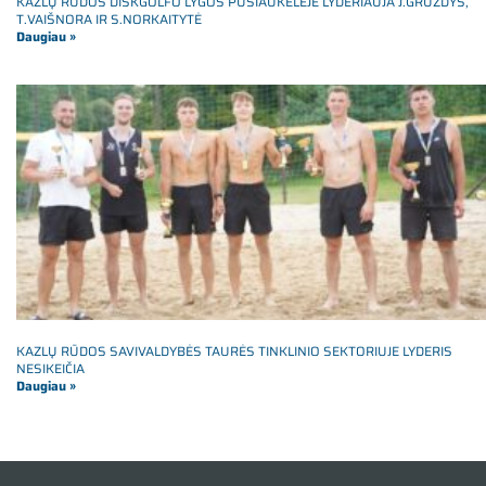
KAZLŲ RŪDOS DISKGOLFO LYGOS PUSIAUKELĖJE LYDERIAUJA J.GRUZDYS,
T.VAIŠNORA IR S.NORKAITYTĖ
Daugiau »
KAZLŲ RŪDOS SAVIVALDYBĖS TAURĖS TINKLINIO SEKTORIUJE LYDERIS
NESIKEIČIA
Daugiau »