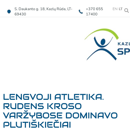
EN
LT
S. Daukanto g. 18, Kazlų Rūda, LT-
+370 655
69430
17400
LENGVOJI ATLETIKA.
RUDENS KROSO
VARŽYBOSE DOMINAVO
PLUTIŠKIEČIAI