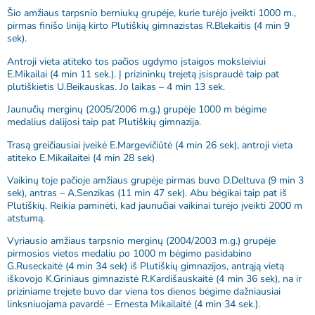
Šio amžiaus tarpsnio berniukų grupėje, kurie turėjo įveikti 1000 m.,
pirmas finišo liniją kirto Plutiškių gimnazistas R.Blekaitis (4 min 9
sek).
Antroji vieta atiteko tos pačios ugdymo įstaigos moksleiviui
E.Mikailai (4 min 11 sek.). Į prizininkų trejetą įsispraudė taip pat
plutiškietis U.Beikauskas. Jo laikas – 4 min 13 sek.
Jaunučių merginų (2005/2006 m.g.) grupėje 1000 m bėgime
medalius dalijosi taip pat Plutiškių gimnazija.
Trasą greičiausiai įveikė E.Margevičiūtė (4 min 26 sek), antroji vieta
atiteko E.Mikailaitei (4 min 28 sek)
Vaikinų toje pačioje amžiaus grupėje pirmas buvo D.Deltuva (9 min 3
sek), antras – A.Senzikas (11 min 47 sek). Abu bėgikai taip pat iš
Plutiškių. Reikia paminėti, kad jaunučiai vaikinai turėjo įveikti 2000 m
atstumą.
Vyriausio amžiaus tarpsnio merginų (2004/2003 m.g.) grupėje
pirmosios vietos medaliu po 1000 m bėgimo pasidabino
G.Ruseckaitė (4 min 34 sek) iš Plutiškių gimnazijos, antrąją vietą
iškovojo K.Griniaus gimnazistė R.Kardišauskaitė (4 min 36 sek), na ir
priziniame trejete buvo dar viena tos dienos bėgime dažniausiai
linksniuojama pavardė – Ernesta Mikailaitė (4 min 34 sek.).