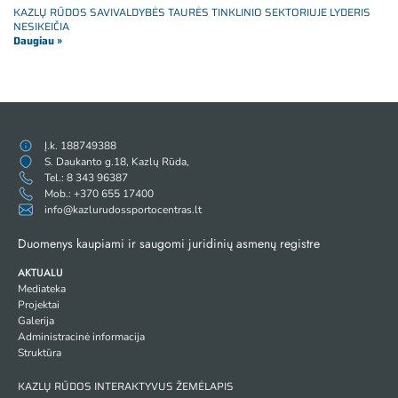
KAZLŲ RŪDOS SAVIVALDYBĖS TAURĖS TINKLINIO SEKTORIUJE LYDERIS
NESIKEIČIA
Daugiau »
Į.k. 188749388
S. Daukanto g.18, Kazlų Rūda,
Tel.: 8 343 96387
Mob.: +370 655 17400
info@kazlurudossportocentras.lt
Duomenys kaupiami ir saugomi juridinių asmenų registre
AKTUALU
Mediateka
Projektai
Galerija
Administracinė informacija
Struktūra
KAZLŲ RŪDOS INTERAKTYVUS ŽEMĖLAPIS