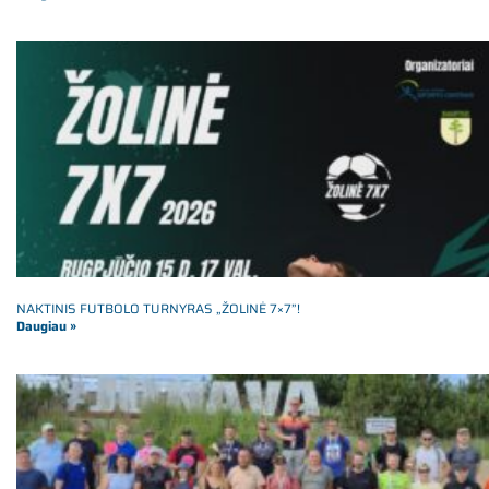
NAKTINIS FUTBOLO TURNYRAS „ŽOLINĖ 7×7”!
Daugiau »