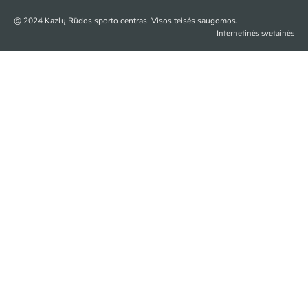
@ 2024 Kazlų Rūdos sporto centras. Visos teisės saugomos.
Internetinės svetainės