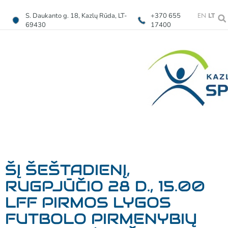
EN
LT
S. Daukanto g. 18, Kazlų Rūda, LT-
+370 655
69430
17400
ŠĮ ŠEŠTADIENĮ,
RUGPJŪČIO 28 D., 15.00
LFF PIRMOS LYGOS
FUTBOLO PIRMENYBIŲ