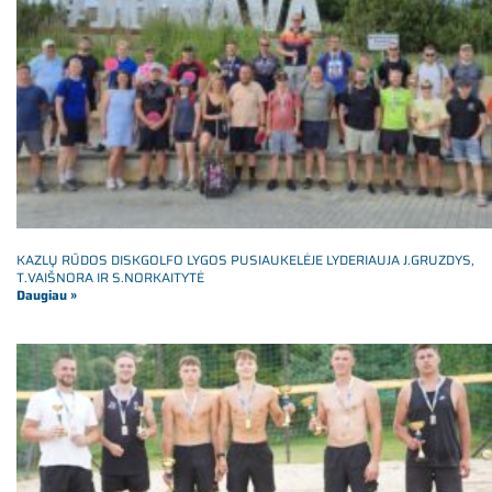
KAZLŲ RŪDOS DISKGOLFO LYGOS PUSIAUKELĖJE LYDERIAUJA J.GRUZDYS,
T.VAIŠNORA IR S.NORKAITYTĖ
Daugiau »