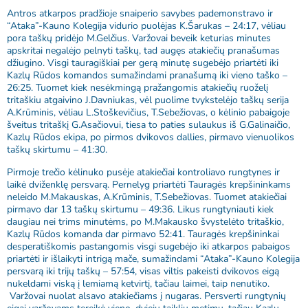
Antros atkarpos pradžioje snaiperio savybes pademonstravo ir
“Ataka”-Kauno Kolegija vidurio puolėjas K.Šarukas – 24:17, vėliau
pora taškų pridėjo M.Gelčius. Varžovai beveik keturias minutes
apskritai negalėjo pelnyti taškų, tad augęs atakiečių pranašumas
džiugino. Visgi tauragiškiai per gerą minutę sugebėjo priartėti iki
Kazlų Rūdos komandos sumažindami pranašumą iki vieno taško –
26:25. Tuomet kiek nesėkmingą pražangomis atakiečių ruoželį
tritaškiu atgaivino J.Davniukas, vėl puolime tvykstelėjo taškų serija
A.Krūminis, vėliau L.Stoškevičius, T.Sebežiovas, o kėlinio pabaigoje
šveitus tritaškį G.Asačiovui, tiesa to paties sulaukus iš G.Galinaičio,
Kazlų Rūdos ekipa, po pirmos dvikovos dallies, pirmavo vienuolikos
taškų skirtumu – 41:30.
Pirmoje trečio kėlinuko pusėje atakiečiai kontroliavo rungtynes ir
laikė dviženklę persvarą. Pernelyg priartėti Tauragės krepšininkams
neleido M.Makauskas, A.Krūminis, T.Sebežiovas. Tuomet atakiečiai
pirmavo dar 13 taškų skirtumu – 49:36. Likus rungtyniauti kiek
daugiau nei trims minutėms, po M.Makausko švystelėto tritaškio,
Kazlų Rūdos komanda dar pirmavo 52:41. Tauragės krepšininkai
desperatiškomis pastangomis visgi sugebėjo iki atkarpos pabaigos
priartėti ir išlaikyti intrigą mače, sumažindami “Ataka”-Kauno Kolegija
persvarą iki trijų taškų – 57:54, visas viltis pakeisti dvikovos eigą
nukeldami viską į lemiamą ketvirtį, tačiau laimei, taip nenutiko.
Varžovai nuolat alsavo atakiečiams į nugaras. Persverti rungtynių