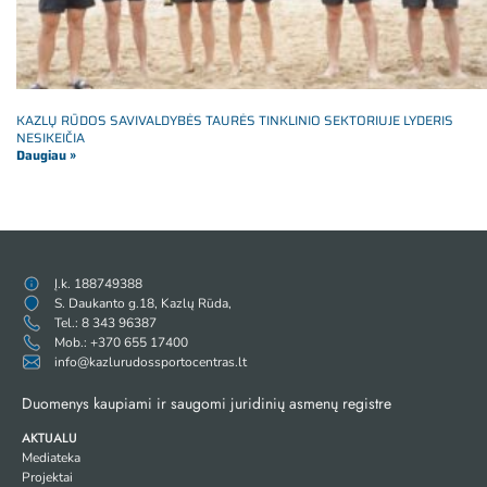
KAZLŲ RŪDOS SAVIVALDYBĖS TAURĖS TINKLINIO SEKTORIUJE LYDERIS
NESIKEIČIA
Daugiau »
Į.k. 188749388
S. Daukanto g.18, Kazlų Rūda,
Tel.: 8 343 96387
Mob.: +370 655 17400
info@kazlurudossportocentras.lt
Duomenys kaupiami ir saugomi juridinių asmenų registre
AKTUALU
Mediateka
Projektai