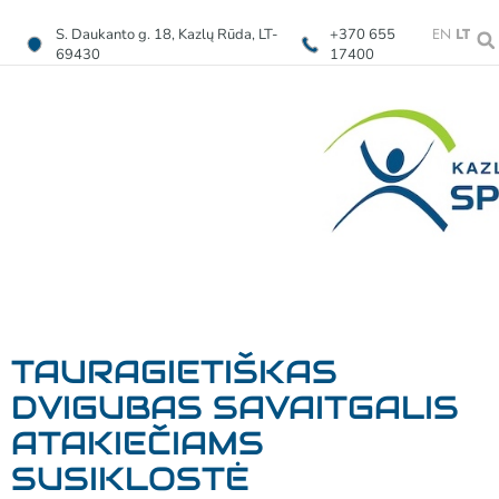
EN
LT
S. Daukanto g. 18, Kazlų Rūda, LT-
+370 655
69430
17400
TAURAGIETIŠKAS
DVIGUBAS SAVAITGALIS
ATAKIEČIAMS
SUSIKLOSTĖ