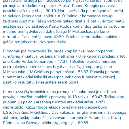
persvara ėmė augti po T.Sebežiovo penkių taškų serijos. Tuomet dar
pirmoje antro kėlinuko pusėje „Ataka“-Kauno Kolegija persvara
pasiekė dviženklę ribą – 30:19. Nors svečiai čia pat mėgino vėl artėti,
to neleido jiems daryti solidus A.Krūminio ir komandos draugų
žaidimas puolime. Taškų varžovai galėjo tikėtis iš bet kurio tuo metu
aikštėje esančio atakiečio. Kazlų Rūdos komandos taškų seriją tolimu
metimu pirmą dvikovos dalį užbaigė M.Makauskas, po kurio
rezultatas švieslentėje buvo 47:30. Pakilesnės nuotaikos atakiečiai
galėjo rengtis antrai dvikovos daliai.
Pirmomis jos minutėmis Tauragės krepšininkai mėgino perimti
rungtynių iniciatyvą. Sužaisdami atkarpą 7:0 jie kaipmat pradėjo artėti
prie Kazlų Rūdos komandos – 47:37. T.Bietkiui prašytis minutės
pertraukėlės neprireikė, nes beįsitvieskiančią įtampą prigesino
M.Makausko ir M.Gelčiaus pelnyti taškai – 53:37. Panašią persvarą
tuomet atakiečiai laikė iki atkarpos pabaigos ir paskutinį ketvirtį
pasitiko rezultatui švieslentėje esant 58:41.
Jo metu svečių krepšininkams pirmoje kėlinuko pusėje dar buvo
pavykę sumažinti atakiečių persvarą iki 13 taškų – 60:47. Tačiau platų
puolamųjų pajėgų arsenalą turintys atakiečiai arčiau svečių
neprisileido. Kazlų Rūdos ekipos priešakinėse linijose buvo
L.Stoškevičius, M.Gelčius, J.Davniukas, o rungtynėms einant į pabaigą
aštuonių taškų lauknešėlį varžovams suruošė E.Antanaitis ir Kazlų
Rūdos ekipa iškovojo užtikrintą pergalę – 80:59.