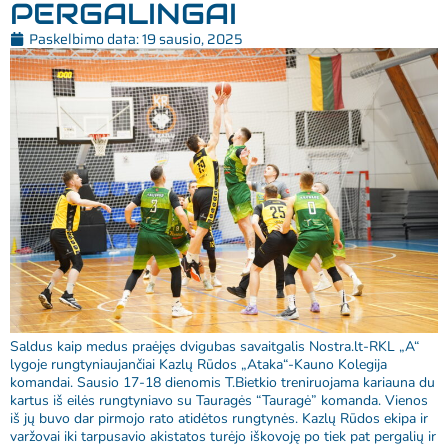
PERGALINGAI
Paskelbimo data:
19 sausio, 2025
Saldus kaip medus praėjęs dvigubas savaitgalis Nostra.lt-RKL „A“
lygoje rungtyniaujančiai Kazlų Rūdos „Ataka“-Kauno Kolegija
komandai. Sausio 17-18 dienomis T.Bietkio treniruojama kariauna du
kartus iš eilės rungtyniavo su Tauragės “Tauragė” komanda. Vienos
iš jų buvo dar pirmojo rato atidėtos rungtynės. Kazlų Rūdos ekipa ir
varžovai iki tarpusavio akistatos turėjo iškovoję po tiek pat pergalių ir