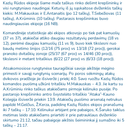
Kazlų Rūdos ekipoje šiame mače taškus rinko dešimt krepšininkų ir
visi rungtyniavo naudingai. Keturių iš jų sąskaitose dviženklis taškų
kiekis: M.Makauskas ir E.Antanaitis (po 12 taškų), T.Sebežiovas (11
taškų), A.Krūminis (10 taškų). Pastarasis krepšininkas buvo
naudingiausias ekipoje (16 NB).
Komandinėje statistikoje abi ekipos atkovojo po tiek pat kamuolių
(37 vs 37), atakiečiai atliko daugiau rezultatyvių perdavimų (18 vs
12), perėmė daugiau kamuolių (11 vs 9), buvo kiek tikslesni nuo
baudų metimo linijos (12/16 (75 proc) vs 13/18 (72 proc)), gerokai
pranoko dvitaškių zonoje (25/37 (67 proc) vs 14/46 (30 proc)),
tikslesni ir metant tritaškius (6/22 (27 proc) vs (6/33 (18 proc)).
Atsakomosiose rungtynėse tauragiškiai savoje aikštėje mėgino
primesti ir savąjį rungtynių scenarijų. Po poros sėkmingų atakų
dvikovos pradžioje jie išsiveržė į priekį 4:0. Savo ruožtu Kazlų Rūdos
komandos puolimą užkūrė tritaškiu M.Makauskas – 4:3. Jie kartu su
A.Krūminiu rinko taškus atakiečiams pirmoje kėlinuko pusėje. Po
pastarojo krepšininko antro švystelėto tritaškio “Ataka”-Kauno
Kolegija išsiveržė priekin 13:9. Atakiečių puolimo arsenalą netrukus
papildė M.Gelčius, Ž.Kerza, padidinę Kazlų Rūdos ekipos pranašumą
iki 7 taškų – 17:10. Kėlinukui artėjant prie pabaigos, K.Šaruko taiklus
metimas leido atakiečiams priartėti ir prie patrauklaus dviženklio
skirtumo 21:12, tačiau pabaigoje aikštės šeimininkai jį sumažino iki 5
taškų – 21:17.