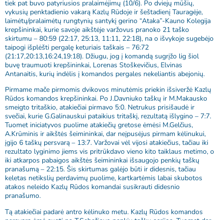
tiek pat buvo patyriusios pralaimėjimų (10/6). Po dviejų mūšių,
vykusių penktadienio vakarą Kazlų Rūdoje ir šeštadienį Tauragėje,
laimėtų/pralaimėtų rungtynių santykį gerino “Ataka”-Kauno Kolegija
krepšininkai, kurie savoje aikštėje varžovus pranoko 21 taško
skirtumu – 80:59 (22:17, 25:13, 11:11, 22:18), na o išvykoje sugebėjo
taipogi išplėšti pergalę keturiais taškais – 76:72
(21:17,20:13,16:24,19:18). Džiugu, jog į komandą sugrįžo lig šiol
buvę traumuoti krepšininkai, Lorenas Stoškevičius, Elvinas
Antanaitis, kurių indėlis į komandos pergales nekeliantis abejonių.
Pirmame mače pirmomis dvikovos minutėmis priekin išsiveržė Kazlų
Rūdos komandos krepšininkai. Po J.Davniuko taškų ir M.Makausko
smeigto tritaškio, atakiečiai pirmavo 5:0. Netrukus prisišaudė ir
svečiai, kurie G.Galinauskui pataikius tritaškį, rezultatą išlygino – 7:7.
Tuomet iniciatyvos puolime atakiečių gretose ėmėsi M.Gelčius,
A.Krūminis ir aikštės šeimininkai, dar neįpusėjus pirmam kėlinukui,
įgijo 6 taškų persvarą – 13:7. Varžovai vėl vijosi atakiečius, tačiau iki
rezultato lyginimo jiems vis pritrūkdavo vieno kito taiklaus metimo, o
iki atkarpos pabaigos aikštės šeimininkai išsaugojo penkių taškų
pranašumą – 22:15. Šis skirtumas galėjo būti ir didesnis, tačiau
keletas netikslių perdavimų puolime, kartkartėmis labai skubotos
atakos neleido Kazlų Rūdos komandai susikrauti didesnio
pranašumo.
Tą atakiečiai padarė antro kėlinuko metu. Kazlų Rūdos komandos