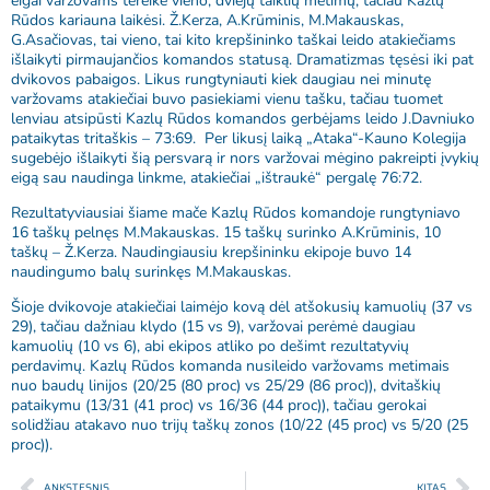
eigai varžovams tereikė vieno, dviejų taiklių metimų, tačiau Kazlų
Rūdos kariauna laikėsi. Ž.Kerza, A.Krūminis, M.Makauskas,
G.Asačiovas, tai vieno, tai kito krepšininko taškai leido atakiečiams
išlaikyti pirmaujančios komandos statusą. Dramatizmas tęsėsi iki pat
dvikovos pabaigos. Likus rungtyniauti kiek daugiau nei minutę
varžovams atakiečiai buvo pasiekiami vienu tašku, tačiau tuomet
lenviau atsipūsti Kazlų Rūdos komandos gerbėjams leido J.Davniuko
pataikytas tritaškis – 73:69. Per likusį laiką „Ataka“-Kauno Kolegija
sugebėjo išlaikyti šią persvarą ir nors varžovai mėgino pakreipti įvykių
eigą sau naudinga linkme, atakiečiai „ištraukė“ pergalę 76:72.
Rezultatyviausiai šiame mače Kazlų Rūdos komandoje rungtyniavo
16 taškų pelnęs M.Makauskas. 15 taškų surinko A.Krūminis, 10
taškų – Ž.Kerza. Naudingiausiu krepšininku ekipoje buvo 14
naudingumo balų surinkęs M.Makauskas.
Šioje dvikovoje atakiečiai laimėjo kovą dėl atšokusių kamuolių (37 vs
29), tačiau dažniau klydo (15 vs 9), varžovai perėmė daugiau
kamuolių (10 vs 6), abi ekipos atliko po dešimt rezultatyvių
perdavimų. Kazlų Rūdos komanda nusileido varžovams metimais
nuo baudų linijos (20/25 (80 proc) vs 25/29 (86 proc)), dvitaškių
pataikymu (13/31 (41 proc) vs 16/36 (44 proc)), tačiau gerokai
solidžiau atakavo nuo trijų taškų zonos (10/22 (45 proc) vs 5/20 (25
proc)).
ANKSTESNIS
KITAS