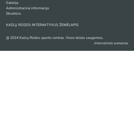
Galerija
Administracinė informacija
Struktūra
KAZLŲ RŪDOS INTERAKTYVUS ŽEMĖLAPIS
@ 2024 Kazlų Rūdos sporto centras. Visos teisės saugomos.
Internetinės svetainės