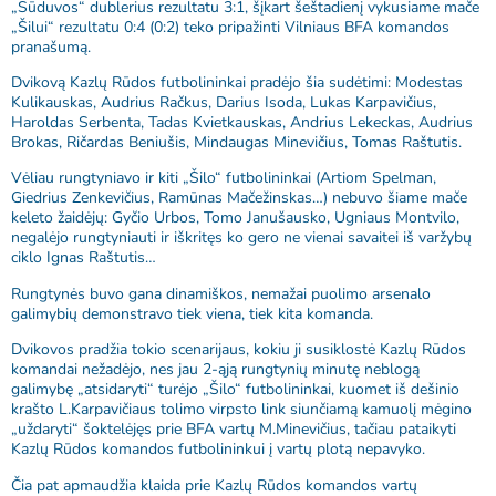
„Sūduvos“ dublerius rezultatu 3:1, šįkart šeštadienį vykusiame mače
„Šilui“ rezultatu 0:4 (0:2) teko pripažinti Vilniaus BFA komandos
pranašumą.
Dvikovą Kazlų Rūdos futbolininkai pradėjo šia sudėtimi: Modestas
Kulikauskas, Audrius Račkus, Darius Isoda, Lukas Karpavičius,
Haroldas Serbenta, Tadas Kvietkauskas, Andrius Lekeckas, Audrius
Brokas, Ričardas Beniušis, Mindaugas Minevičius, Tomas Raštutis.
Vėliau rungtyniavo ir kiti „Šilo“ futbolininkai (Artiom Spelman,
Giedrius Zenkevičius, Ramūnas Mačežinskas…) nebuvo šiame mače
keleto žaidėjų: Gyčio Urbos, Tomo Janušausko, Ugniaus Montvilo,
negalėjo rungtyniauti ir iškritęs ko gero ne vienai savaitei iš varžybų
ciklo Ignas Raštutis…
Rungtynės buvo gana dinamiškos, nemažai puolimo arsenalo
galimybių demonstravo tiek viena, tiek kita komanda.
Dvikovos pradžia tokio scenarijaus, kokiu ji susiklostė Kazlų Rūdos
komandai nežadėjo, nes jau 2-ąją rungtynių minutę neblogą
galimybę „atsidaryti“ turėjo „Šilo“ futbolininkai, kuomet iš dešinio
krašto L.Karpavičiaus tolimo virpsto link siunčiamą kamuolį mėgino
„uždaryti“ šoktelėjęs prie BFA vartų M.Minevičius, tačiau pataikyti
Kazlų Rūdos komandos futbolininkui į vartų plotą nepavyko.
Čia pat apmaudžia klaida prie Kazlų Rūdos komandos vartų