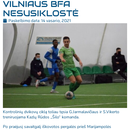
VILNIAUS BFA
NESUSIKLOSTĖ
Paskelbimo data:
14 vasario, 2021
Kontrolinių dvikovų ciklą toliau tęsia G.Jarmalavičiaus ir S.Vikerto
treniruojama Kazlų Rūdos „Šilo“ komanda.
Po praėjusį savaitgalį iškovotos pergalės prieš Marijampolės