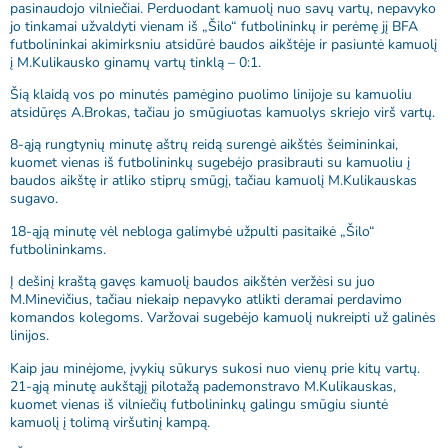
pasinaudojo vilniečiai. Perduodant kamuolį nuo savų vartų, nepavyko
jo tinkamai užvaldyti vienam iš „Šilo“ futbolininkų ir perėmę jį BFA
futbolininkai akimirksniu atsidūrė baudos aikštėje ir pasiuntė kamuolį
į M.Kulikausko ginamų vartų tinklą – 0:1.
Šią klaidą vos po minutės pamėgino puolimo linijoje su kamuoliu
atsidūręs A.Brokas, tačiau jo smūgiuotas kamuolys skriejo virš vartų.
8-ąją rungtynių minutę aštrų reidą surengė aikštės šeimininkai,
kuomet vienas iš futbolininkų sugebėjo prasibrauti su kamuoliu į
baudos aikštę ir atliko stiprų smūgį, tačiau kamuolį M.Kulikauskas
sugavo.
18-ąją minutę vėl nebloga galimybė užpulti pasitaikė „Šilo“
futbolininkams.
Į dešinį kraštą gavęs kamuolį baudos aikštėn veržėsi su juo
M.Minevičius, tačiau niekaip nepavyko atlikti deramai perdavimo
komandos kolegoms. Varžovai sugebėjo kamuolį nukreipti už galinės
linijos.
Kaip jau minėjome, įvykių sūkurys sukosi nuo vienų prie kitų vartų.
21-ąją minutę aukštąjį pilotažą pademonstravo M.Kulikauskas,
kuomet vienas iš vilniečių futbolininkų galingu smūgiu siuntė
kamuolį į tolimą viršutinį kampą.