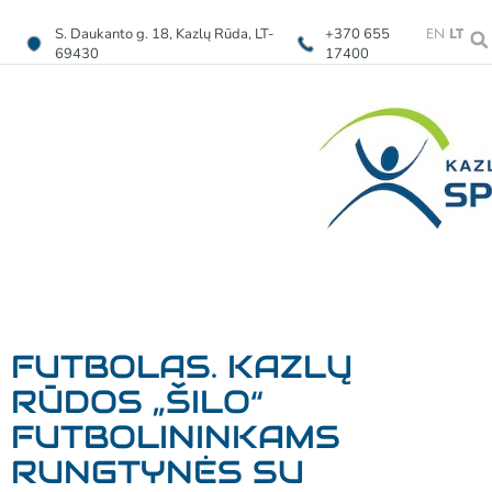
EN
LT
S. Daukanto g. 18, Kazlų Rūda, LT-
+370 655
69430
17400
FUTBOLAS. KAZLŲ
RŪDOS „ŠILO“
FUTBOLININKAMS
RUNGTYNĖS SU