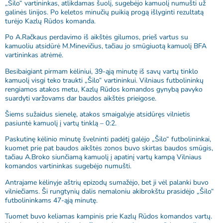
„Šilo“ vartininkas, atlikdamas šuolį, sugebėjo kamuolį numušti už
galinės linijos. Po keletos minučių puikią progą išlyginti rezultatą
turėjo Kazlų Rūdos komanda.
Po A.Račkaus perdavimo iš aikštės gilumos, prieš vartus su
kamuoliu atsidūrė M.Minevičius, tačiau jo smūgiuotą kamuolį BFA
vartininkas atrėmė.
Besibaigiant pirmam kėliniui, 39-ąją minutę iš savų vartų tinklo
kamuolį visgi teko traukti „Šilo“ vartininkui. Vilniaus futbolininkų
rengiamos atakos metu, Kazlų Rūdos komandos gynybą pavyko
suardyti varžovams dar baudos aikštės prieigose.
Šiems sužaidus sienelę, atakos smaigalyje atsidūręs vilnietis
pasiuntė kamuolį į vartų tinklą – 0:2.
Paskutinę kėlinio minutę švelninti padėtį galėjo „Šilo“ futbolininkai,
kuomet prie pat baudos aikštės zonos buvo skirtas baudos smūgis,
tačiau A.Broko siunčiamą kamuolį į apatinį vartų kampą Vilniaus
komandos vartininkas sugebėjo numušti.
Antrajame kėlinyje aštrių epizodų sumažėjo, bet ji vėl palanki buvo
vilniečiams. Ši rungtynių dalis nemaloniu akibrokštu prasidėjo „Šilo“
futbolininkams 47-ąją minutę.
Tuomet buvo keliamas kampinis prie Kazlų Rūdos komandos vartų.