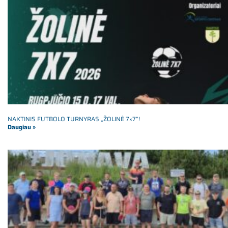
NAKTINIS FUTBOLO TURNYRAS „ŽOLINĖ 7×7”!
Daugiau »