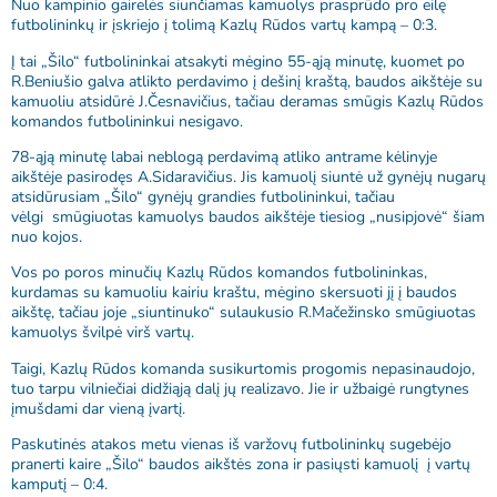
Nuo kampinio gairelės siunčiamas kamuolys prasprūdo pro eilę
futbolininkų ir įskriejo į tolimą Kazlų Rūdos vartų kampą – 0:3.
Į tai „Šilo“ futbolininkai atsakyti mėgino 55-ąją minutę, kuomet po
R.Beniušio galva atlikto perdavimo į dešinį kraštą, baudos aikštėje su
kamuoliu atsidūrė J.Česnavičius, tačiau deramas smūgis Kazlų Rūdos
komandos futbolininkui nesigavo.
78-ąją minutę labai neblogą perdavimą atliko antrame kėlinyje
aikštėje pasirodęs A.Sidaravičius. Jis kamuolį siuntė už gynėjų nugarų
atsidūrusiam „Šilo“ gynėjų grandies futbolininkui, tačiau
vėlgi smūgiuotas kamuolys baudos aikštėje tiesiog „nusipjovė“ šiam
nuo kojos.
Vos po poros minučių Kazlų Rūdos komandos futbolininkas,
kurdamas su kamuoliu kairiu kraštu, mėgino skersuoti jį į baudos
aikštę, tačiau joje „siuntinuko“ sulaukusio R.Mačežinsko smūgiuotas
kamuolys švilpė virš vartų.
Taigi, Kazlų Rūdos komanda susikurtomis progomis nepasinaudojo,
tuo tarpu vilniečiai didžiąją dalį jų realizavo. Jie ir užbaigė rungtynes
įmušdami dar vieną įvartį.
Paskutinės atakos metu vienas iš varžovų futbolininkų sugebėjo
pranerti kaire „Šilo“ baudos aikštės zona ir pasiųsti kamuolį į vartų
kamputį – 0:4.