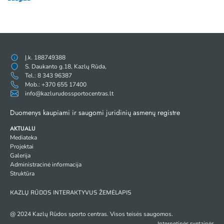
Į.k. 188749388
S. Daukanto g.18, Kazlų Rūda,
Tel.: 8 343 96387
Mob.: +370 655 17400
info@kazlurudossportocentras.lt
Duomenys kaupiami ir saugomi juridinių asmenų registre
AKTUALU
Mediateka
Projektai
Galerija
Administracinė informacija
Struktūra
KAZLŲ RŪDOS INTERAKTYVUS ŽEMĖLAPIS
@ 2024 Kazlų Rūdos sporto centras. Visos teisės saugomos.
Internetinės svetainės