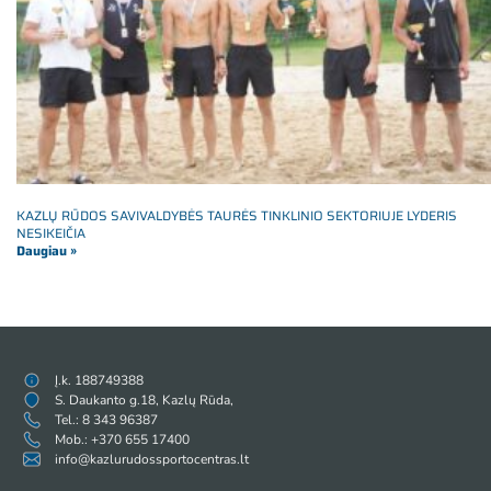
KAZLŲ RŪDOS SAVIVALDYBĖS TAURĖS TINKLINIO SEKTORIUJE LYDERIS
NESIKEIČIA
Daugiau »
Į.k. 188749388
S. Daukanto g.18, Kazlų Rūda,
Tel.: 8 343 96387
Mob.: +370 655 17400
info@kazlurudossportocentras.lt