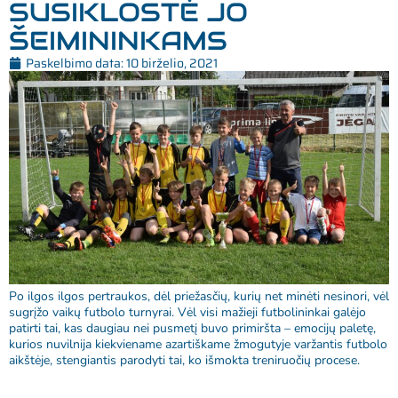
SUSIKLOSTĖ JO
ŠEIMININKAMS
Paskelbimo data:
10 birželio, 2021
Po ilgos ilgos pertraukos, dėl priežasčių, kurių net minėti nesinori, vėl
sugrįžo vaikų futbolo turnyrai. Vėl visi mažieji futbolininkai galėjo
patirti tai, kas daugiau nei pusmetį buvo primiršta – emocijų paletę,
kurios nuvilnija kiekviename azartiškame žmogutyje varžantis futbolo
aikštėje, stengiantis parodyti tai, ko išmokta treniruočių procese.