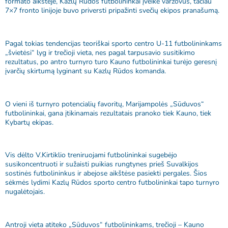
formato aikštėje, Kazlų Rūdos futbolininkai įveikė varžovus, tačiau
7×7 fronto linijoje buvo priversti pripažinti svečių ekipos pranašumą.
Pagal tokias tendencijas teoriškai sporto centro U-11 futbolininkams
„švietėsi“ lyg ir trečioji vieta, nes pagal tarpusavio susitikimo
rezultatus, po antro turnyro turo Kauno futbolininkai turėjo geresnį
įvarčių skirtumą lyginant su Kazlų Rūdos komanda.
O vieni iš turnyro potencialių favoritų, Marijampolės „Sūduvos“
futbolininkai, gana įtikinamais rezultatais pranoko tiek Kauno, tiek
Kybartų ekipas.
Vis dėlto V.Kirtiklio treniruojami futbolininkai sugebėjo
susikoncentruoti ir sužaisti puikias rungtynes prieš Suvalkijos
sostinės futbolininkus ir abejose aikštėse pasiekti pergales. Šios
sėkmės lydimi Kazlų Rūdos sporto centro futbolininkai tapo turnyro
nugalėtojais.
Antroji vieta atiteko „Sūduvos“ futbolininkams, trečioji – Kauno