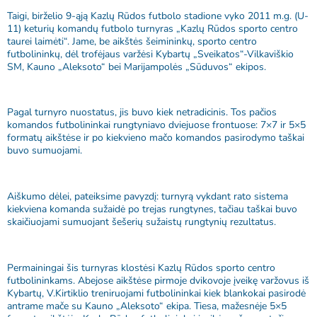
Taigi, birželio 9-ąją Kazlų Rūdos futbolo stadione vyko 2011 m.g. (U-
11) keturių komandų futbolo turnyras „Kazlų Rūdos sporto centro
taurei laimėti“. Jame, be aikštės šeimininkų, sporto centro
futbolininkų, dėl trofėjaus varžėsi Kybartų „Sveikatos“-Vilkaviškio
SM, Kauno „Aleksoto“ bei Marijampolės „Sūduvos“ ekipos.
Pagal turnyro nuostatus, jis buvo kiek netradicinis. Tos pačios
komandos futbolininkai rungtyniavo dviejuose frontuose: 7×7 ir 5×5
formatų aikštėse ir po kiekvieno mačo komandos pasirodymo taškai
buvo sumuojami.
Aiškumo dėlei, pateiksime pavyzdį: turnyrą vykdant rato sistema
kiekviena komanda sužaidė po trejas rungtynes, tačiau taškai buvo
skaičiuojami sumuojant šešerių sužaistų rungtynių rezultatus.
Permainingai šis turnyras klostėsi Kazlų Rūdos sporto centro
futbolininkams. Abejose aikštėse pirmoje dvikovoje įveikę varžovus iš
Kybartų, V.Kirtiklio treniruojami futbolininkai kiek blankokai pasirodė
antrame mače su Kauno „Aleksoto“ ekipa. Tiesa, mažesnėje 5×5