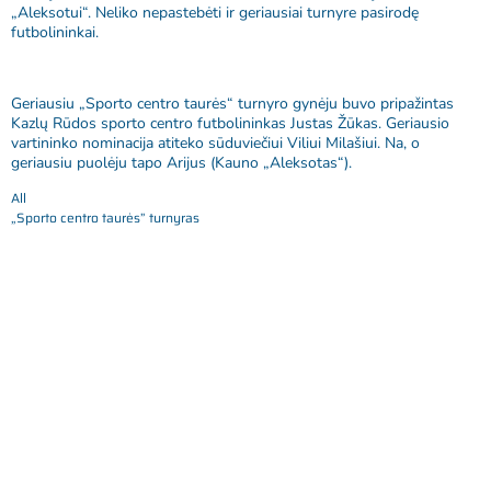
„Aleksotui“. Neliko nepastebėti ir geriausiai turnyre pasirodę
futbolininkai.
Geriausiu „Sporto centro taurės“ turnyro gynėju buvo pripažintas
Kazlų Rūdos sporto centro futbolininkas Justas Žūkas. Geriausio
vartininko nominacija atiteko sūduviečiui Viliui Milašiui. Na, o
geriausiu puolėju tapo Arijus (Kauno „Aleksotas“).
All
„Sporto centro taurės” turnyras