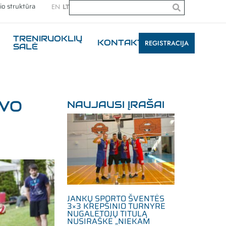
io struktūra
EN
LT
TRENIRUOKLIŲ
KONTAKTAI
REGISTRACIJA
SALĖ
AVO
NAUJAUSI ĮRAŠAI
JANKŲ SPORTO ŠVENTĖS
3×3 KREPŠINIO TURNYRE
NUGALĖTOJŲ TITULĄ
NUSIRAŠKĖ „NIEKAM