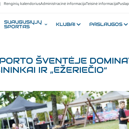
Renginių kalendorius
Administracinė informacija
Teisinė informacija
Puslap
SUAUGUSIŲJŲ
KLUBAI
PASLAUGOS
SPORTAS
SPORTO ŠVENTĖJE DOMIN
INKAI IR „EŽERIEČIO“