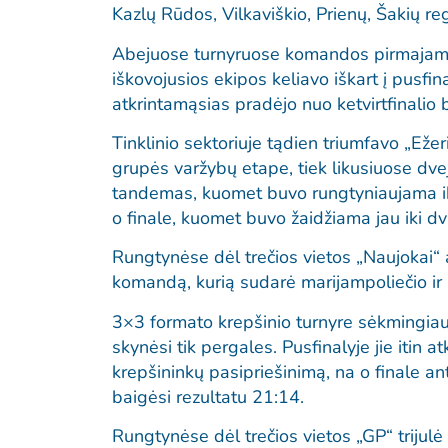
Kazlų Rūdos, Vilkaviškio, Prienų, Šakių r
Abejuose turnyruose komandos pirmajame 
iškovojusios ekipos keliavo iškart į pusfi
atkrintamąsias pradėjo nuo ketvirtfinalio b
Tinklinio sektoriuje tądien triumfavo „Ežeri
grupės varžybų etape, tiek likusiuose dve
tandemas, kuomet buvo rungtyniaujama iki
o finale, kuomet buvo žaidžiama jau iki dvi
Rungtynėse dėl trečios vietos „Naujokai“
komandą, kurią sudarė marijampoliečio ir 
3×3 formato krepšinio turnyre sėkmingiau
skynėsi tik pergales. Pusfinalyje jie itin
krepšininkų pasipriešinimą, na o finale an
baigėsi rezultatu 21:14.
Rungtynėse dėl trečios vietos „GP“ trijulė