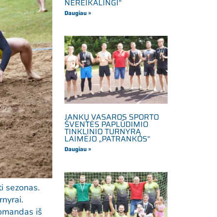
NEREIKALINGI“
Daugiau »
JANKŲ VASAROS SPORTO
ŠVENTĖS PAPLŪDIMIO
TINKLINIO TURNYRĄ
LAIMĖJO „PATRANKOS“
Daugiau »
i sezonas.
rnyrai.
komandas iš