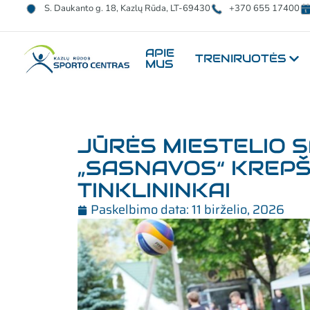
S. Daukanto g. 18, Kazlų Rūda, LT-69430
+370 655 17400
APIE
TRENIRUOTĖS
MUS
JŪRĖS MIESTELIO 
„SASNAVOS“ KREPŠIN
TINKLININKAI
Paskelbimo data:
11 birželio, 2026