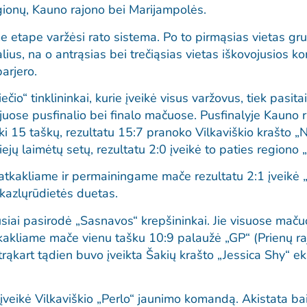
egionų, Kauno rajono bei Marijampolės.
etape varžėsi rato sistema. Po to pirmąsias vietas gr
nalius, na o antrąsias bei trečiąsias vietas iškovojusios 
arjero.
ečio“ tinklininkai, kurie įveikė visus varžovus, tiek pasita
juose pusfinalio bei finalo mačuose. Pusfinalyje Kauno 
 15 taškų, rezultatu 15:7 pranoko Vilkaviškio krašto „N
ejų laimėtų setų, rezultatu 2:0 įveikė to paties regiono 
 atkakliame ir permainingame mače rezultatu 2:1 įveik
kazlųrūdietės duetas.
siai pasirodė „Sasnavos“ krepšininkai. Jie visuose maču
 atkakliame mače vienu tašku 10:9 palaužė „GP“ (Prienų r
trąkart tądien buvo įveikta Šakių krašto „Jessica Shy“ e
 įveikė Vilkaviškio „Perlo“ jaunimo komandą. Akistata ba