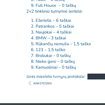
Full House – 0 taškų
2×2 tinklinio turnyrinė lentelė:
Ežerietis – 6 taškai
Patrankos – 5 taškai
Naujokai – 4 taškai
BMW – 3 taškai
Rūkančių nemuša – 1,5 taško
123 – 1,5 taško
Broliukai – 0 taškų
Nieko gero – 0 taškų
Kamuoliniai – 0 taškų
Jūrės miestelio turnyrų protokolai
Parsisiųst
ANKSTESNIS