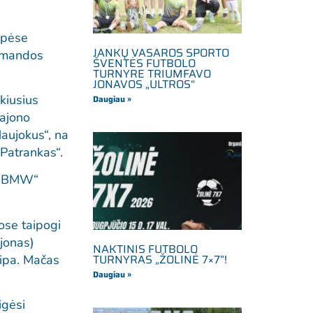
upėse
JANKŲ VASAROS SPORTO
komandos
ŠVENTĖS FUTBOLO
TURNYRE TRIUMFAVO
JONAVOS „ULTROS“
ikiusius
Daugiau »
rajono
aujokus“, na
„Patrankas“.
ė „BMW“
ose taipogi
ajonas)
NAKTINIS FUTBOLO
TURNYRAS „ŽOLINĖ 7×7”!
kipa. Mačas
Daugiau »
igėsi