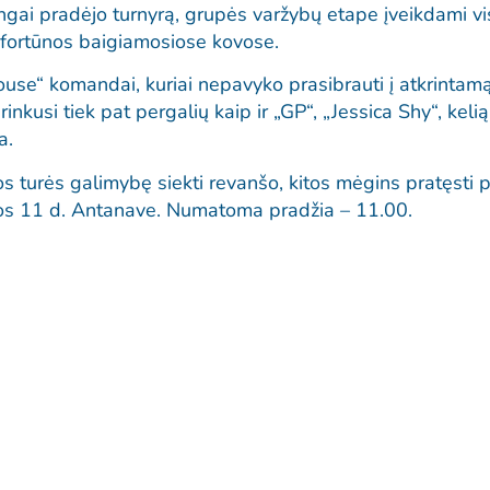
lingai pradėjo turnyrą, grupės varžybų etape įveikdami v
ir fortūnos baigiamosiose kovose.
use“ komandai, kuriai nepavyko prasibrauti į atkrintam
usi tiek pat pergalių kaip ir „GP“, „Jessica Shy“, kelią į
a.
turės galimybę siekti revanšo, kitos mėgins pratęsti pe
iepos 11 d. Antanave. Numatoma pradžia – 11.00.