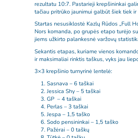
rezultatu 10:7. Pastarieji krepšininkai ga
tačiau pritrūko jaunimui galbūt šiek tiek 
Startas nesusiklostė Kazlų Rūdos „Full Ho
Nors komanda, po grupės etapo turėjo surink
jiems užkirto palankesnė varžovų statistik
Sekantis etapas, kuriame vienos komandos 
ir maksimaliai rinktis taškus, vyks jau l
3×3 krepšinio turnyrinė lentelė:
Sasnava – 6 taškai
Jessica Shy – 5 taškai
GP – 4 taškai
Perlas – 3 taškai
Jespa – 1,5 taško
Sodo pensininkai – 1,5 taško
Pažėrai – 0 taškų
Tūtkė – 0 taškų