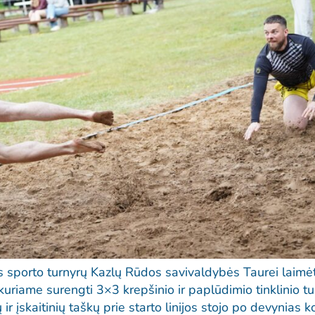
s sporto turnyrų Kazlų Rūdos savivaldybės Taurei laimėt
 kuriame surengti 3×3 krepšinio ir paplūdimio tinklinio tu
r įskaitinių taškų prie starto linijos stojo po devynias 