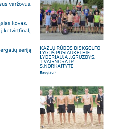
isus varžovus,
ąsias kovas.
 ketvirtfinalį
KAZLŲ RŪDOS DISKGOLFO
rgalių seriją
LYGOS PUSIAUKELĖJE
LYDERIAUJA J.GRUZDYS,
T.VAIŠNORA IR
S.NORKAITYTĖ
Daugiau »