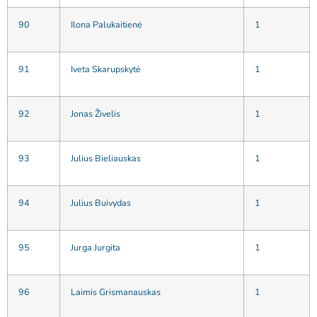
90
Ilona Palukaitienė
1
91
Iveta Skarupskytė
1
92
Jonas Živelis
1
93
Julius Bieliauskas
1
94
Julius Buivydas
1
95
Jurga Jurgita
1
96
Laimis Grismanauskas
1