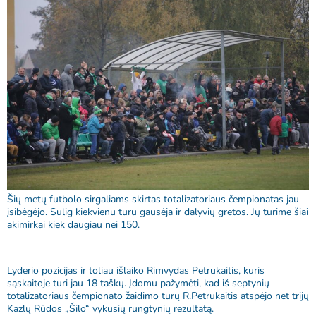
Šių metų futbolo sirgaliams skirtas totalizatoriaus čempionatas jau
įsibėgėjo. Sulig kiekvienu turu gausėja ir dalyvių gretos. Jų turime šiai
akimirkai kiek daugiau nei 150.
Lyderio pozicijas ir toliau išlaiko Rimvydas Petrukaitis, kuris
sąskaitoje turi jau 18 taškų. Įdomu pažymėti, kad iš septynių
totalizatoriaus čempionato žaidimo turų R.Petrukaitis atspėjo net trijų
Kazlų Rūdos „Šilo“ vykusių rungtynių rezultatą.