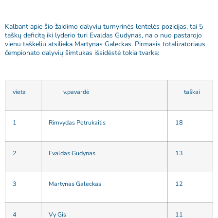
Kalbant apie šio žaidimo dalyvių turnyrinės lentelės pozicijas, tai 5
taškų deficitą iki lyderio turi Evaldas Gudynas, na o nuo pastarojo
vienu taškeliu atsilieka Martynas Galeckas. Pirmasis totalizatoriaus
čempionato dalyvių šimtukas išsidėstė tokia tvarka:
vieta
v.pavardė
taškai
1
Rimvydas Petrukaitis
18
2
Evaldas Gudynas
13
3
Martynas Galeckas
12
4
Vy Gis
11