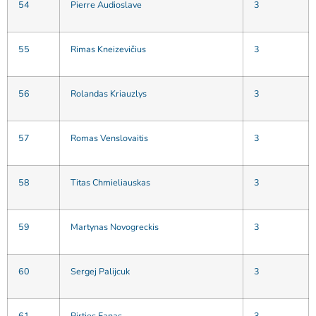
54
Pierre Audioslave
3
55
Rimas Kneizevičius
3
56
Rolandas Kriauzlys
3
57
Romas Venslovaitis
3
58
Titas Chmieliauskas
3
59
Martynas Novogreckis
3
60
Sergej Palijcuk
3
61
Pirties Fanas
3