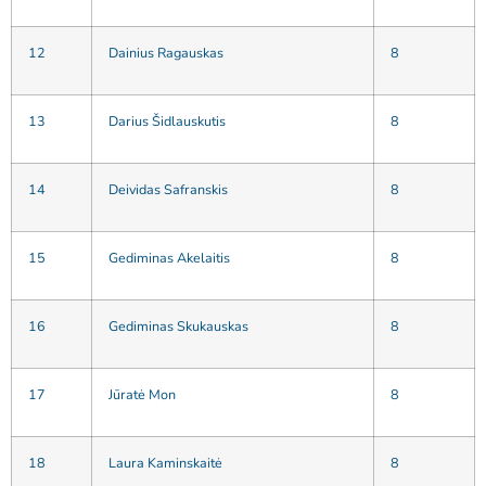
12
Dainius Ragauskas
8
13
Darius Šidlauskutis
8
14
Deividas Safranskis
8
15
Gediminas Akelaitis
8
16
Gediminas Skukauskas
8
17
Jūratė Mon
8
18
Laura Kaminskaitė
8