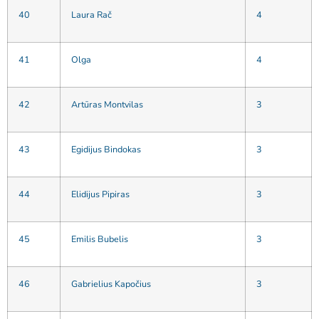
40
Laura Rač
4
41
Olga
4
42
Artūras Montvilas
3
43
Egidijus Bindokas
3
44
Elidijus Pipiras
3
45
Emilis Bubelis
3
46
Gabrielius Kapočius
3