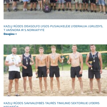
KAZLŲ RŪDOS DISKGOLFO LYGOS PUSIAUKELĖJE LYDERIAUJA J.GRUZDYS,
T.VAIŠNORA IR S.NORKAITYTĖ
Daugiau »
KAZLŲ RŪDOS SAVIVALDYBĖS TAURĖS TINKLINIO SEKTORIUJE LYDERIS
NESIKEIČIA