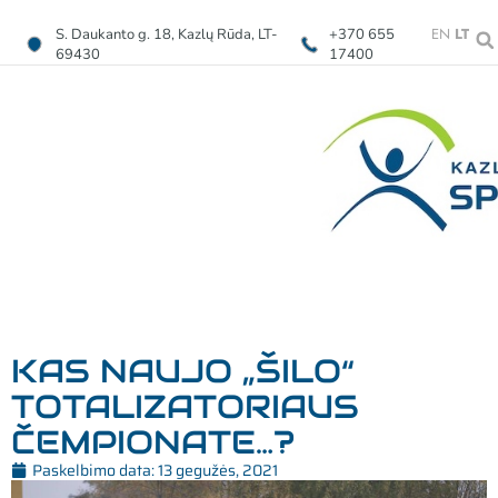
EN
LT
S. Daukanto g. 18, Kazlų Rūda, LT-
+370 655
69430
17400
KAS NAUJO „ŠILO“
TOTALIZATORIAUS
ČEMPIONATE…?
Paskelbimo data:
13 gegužės, 2021