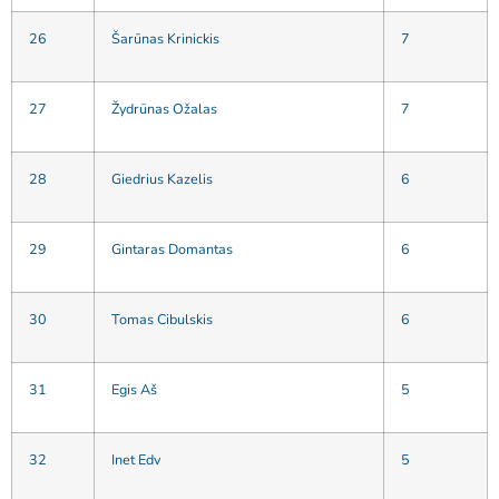
26
Šarūnas Krinickis
7
27
Žydrūnas Ožalas
7
28
Giedrius Kazelis
6
29
Gintaras Domantas
6
30
Tomas Cibulskis
6
31
Egis Aš
5
32
Inet Edv
5