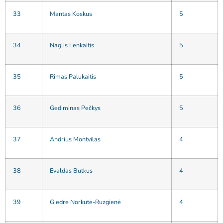
33
Mantas Koskus
5
34
Naglis Lenkaitis
5
35
Rimas Palukaitis
5
36
Gediminas Pečkys
5
37
Andrius Montvilas
4
38
Evaldas Butkus
4
39
Giedrė Norkutė-Ruzgienė
4