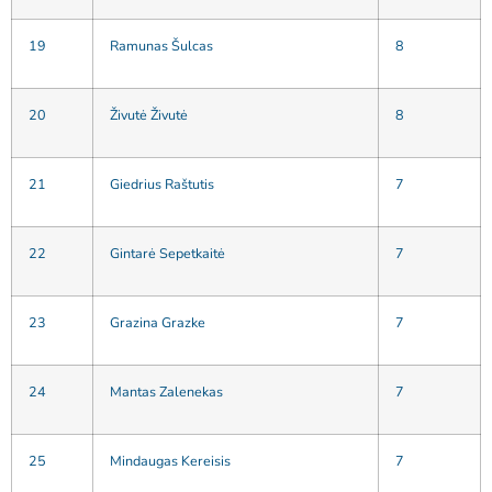
19
Ramunas Šulcas
8
20
Živutė Živutė
8
21
Giedrius Raštutis
7
22
Gintarė Sepetkaitė
7
23
Grazina Grazke
7
24
Mantas Zalenekas
7
25
Mindaugas Kereisis
7