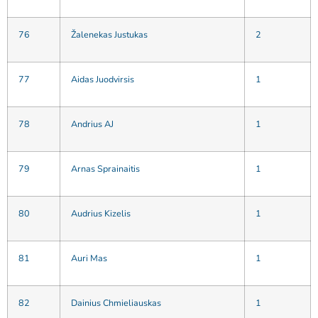
76
Žalenekas Justukas
2
77
Aidas Juodvirsis
1
78
Andrius AJ
1
79
Arnas Sprainaitis
1
80
Audrius Kizelis
1
81
Auri Mas
1
82
Dainius Chmieliauskas
1