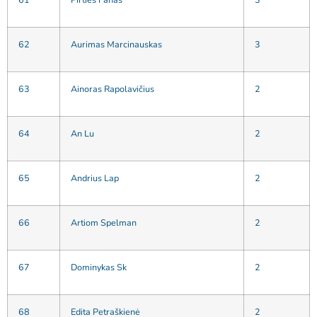
62
Aurimas Marcinauskas
3
63
Ainoras Rapolavičius
2
64
An Lu
2
65
Andrius Lap
2
66
Artiom Spelman
2
67
Dominykas Sk
2
68
Edita Petraškienė
2