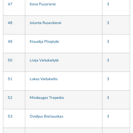
47
Ilona Puzarienė
3
48
Jolanta Ruseckienė
3
49
Klaudija Plioplytė
3
50
Livija Vaitukaitytė
3
51
Lukas Vaitukaitis
3
52
Mindaugas Trepeikis
3
53
Ovidijus Bieliauskas
3