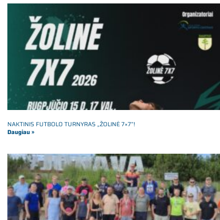
NAKTINIS FUTBOLO TURNYRAS „ŽOLINĖ 7×7”!
Daugiau »