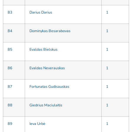
83
Darius Darius
1
84
Dominykas Besarabovas
1
85
Evaldas Bielskus
1
86
Evaldas Neverauskas
1
87
Fortunatas Gudisauskas
1
88
Giedrius Maciulaitis
1
89
Ieva Urbė
1