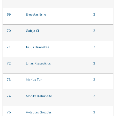
69
Ernestas Erne
2
70
Gabija Ci
2
71
Julius Brianskas
2
72
Linas Klesevičius
2
73
Marius Tur
2
74
Monika Kaluinaitė
2
75
Vytautas Gruzdys
2