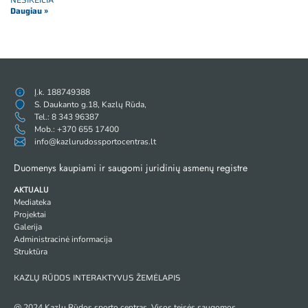
Daugiau »
Į.k. 188749388
S. Daukanto g.18, Kazlų Rūda,
Tel.: 8 343 96387
Mob.: +370 655 17400
info@kazlurudossportocentras.lt
Duomenys kaupiami ir saugomi juridinių asmenų registre
AKTUALU
Mediateka
Projektai
Galerija
Administracinė informacija
Struktūra
KAZLŲ RŪDOS INTERAKTYVUS ŽEMĖLAPIS
@ 2024 Kazlų Rūdos sporto centras. Visos teisės saugomos.