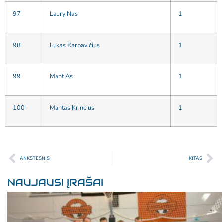
97
Laury Nas
1
98
Lukas Karpavičius
1
99
Mant As
1
100
Mantas Krincius
1
ANKSTESNIS
KITAS
NAUJAUSI ĮRAŠAI