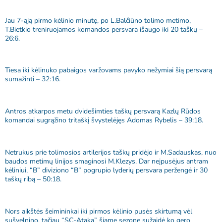
Jau 7-ąją pirmo kėlinio minutę, po L.Balčiūno tolimo metimo,
T.Bietkio treniruojamos komandos persvara išaugo iki 20 taškų –
26:6.
Tiesa iki kėlinuko pabaigos varžovams pavyko nežymiai šią persvarą
sumažinti – 32:16.
Antros atkarpos metu dvidešimties taškų persvarą Kazlų Rūdos
komandai sugrąžino tritaškį švystelėjęs Adomas Rybelis – 39:18.
Netrukus prie tolimosios artilerijos taškų pridėjo ir M.Sadauskas, nuo
baudos metimų linijos smaginosi M.Klezys. Dar neįpusėjus antram
kėliniui, “B” diviziono “B” pogrupio lyderių persvara peržengė ir 30
taškų ribą – 50:18.
Nors aikštės šeimininkai iki pirmos kėlinio pusės skirtumą vėl
sušvelnino, tačiau “SC-Ataka” šiame sezone sužaidė ko gero