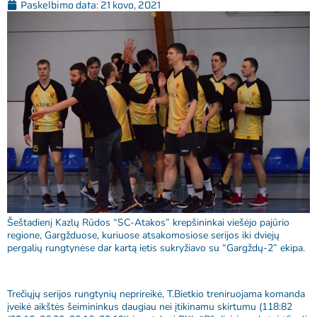
Paskelbimo data:
21 kovo, 2021
Šeštadienį Kazlų Rūdos “SC-Atakos” krepšininkai viešėjo pajūrio
regione, Gargžduose, kuriuose atsakomosiose serijos iki dviejų
pergalių rungtynėse dar kartą ietis sukryžiavo su “Gargždų-2” ekipa.
Trečiųjų serijos rungtynių neprireikė, T.Bietkio treniruojama komanda
įveikė aikštės šeimininkus daugiau nei įtikinamu skirtumu (118:82