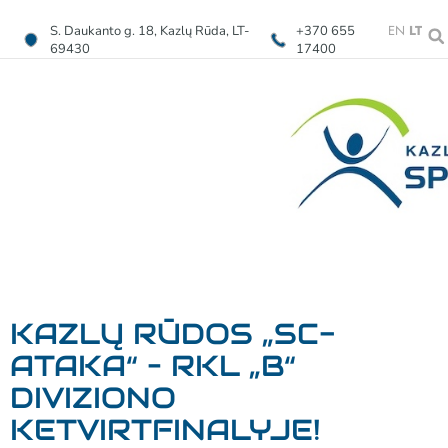
EN
LT
S. Daukanto g. 18, Kazlų Rūda, LT-
+370 655
69430
17400
KAZLŲ RŪDOS „SC-
ATAKA“ – RKL „B“
DIVIZIONO
KETVIRTFINALYJE!