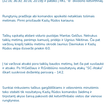
(32:16; 36:30; 30:16; 20:19)) ir pateko į RKL “B” diviziono ketvirtfinalį.
Rungtynių pradžioje abi komandos apsikeitė netaikliais tolimais
metimais. Pirmi prisišaudė Kazlų Rūdos kariauna.
Taškų sąskaitą atidarė vidurio puolėjas Mantas Gelčius. Netrukus
taiklų metimą, perėmęs kamuolį, pridėjo ir Ugnius Nikitinas. Čia pat
varžovų krepšį taikliu metimu skrodė Jaunius Davniukas ir Kazlų
Rūdos ekipa išsiveržė priekin 6:0.
Į tai varžovai atsakė pora taiklių baudos metimų, bet čia pat susilaukė
ir atsako. Po M.Gelčiaus ir R.Grėbliūno rezultatyvių atakų “SC-Ataka”
iškart susikrovė dviženklę persvarą – 14:2.
Sunkiai rinkusiems taškus gargždiškiams ir vėlesnėmis minutėmis
teko stebėti tik rezultatyvų Kazlų Rūdos komandos žaidimą ir
tirpstantį akyse šansą pakovoti dėl ketvirtfinbalio vietos dar vienose
rungtynėse.