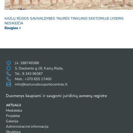
KAZLŲ RŪDOS SAVIVALDYBĖS TAURĖS TINKLINIO SEKTORIUJE LYDERIS
NESIKEIČIA
Daugiau »
Į.k. 188749388
S. Daukanto g.18, Kazlų Rūda,
Tel.: 8 343 96387
Mob.: +370 655 17400
info@kazlurudossportocentras.lt
Duomenys kaupiami ir saugomi juridinių asmenų registre
AKTUALU
Mediateka
Projektai
Galerija
Administracinė informacija
Struktūra