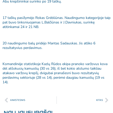
Abu krepšininkai surinko po 19 taškų.
17 taškų pasižymėjo Rokas Grėbliūnas. Naudingumo kategorijoje taip
pat buvo linksniuojamas L.Balčiūnas ir J.Davniukas, surinkę
atitinkamai 24 ir 21 NB.
20 naudingumo balų pridėjo Mantas Sadauskas. Jis atliko 6
rezultatyvius perdavimus.
Komandinėje statistikoje Kazlų Rūdos ekipa pranoko varžovus kova
dėl atšokusių kamuolių (30 vs 26), iš bet kokio atstumo taikliau
atakavo varžovų krepšį, dvigubai pranašesni buvo rezultatyvių
perdavimų sektoriuje (28 vs 14), perėmė daugiau kamuolių (19 vs
14).
ANKSTESNIS
KITAS
NAUJAUSI ĮRAŠAI