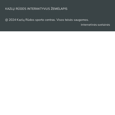
KAZLŲ RŪDOS INTERAKTYVUS ŽEMĖLAPIS
@ 2024 Kazlų Rūdos sporto centras. Visos teisės saugomos.
Internetinės svetainės