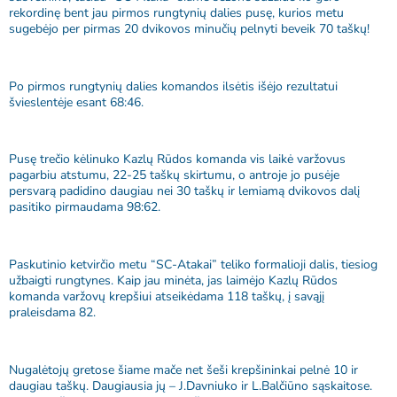
rekordinę bent jau pirmos rungtynių dalies pusę, kurios metu
sugebėjo per pirmas 20 dvikovos minučių pelnyti beveik 70 taškų!
Po pirmos rungtynių dalies komandos ilsėtis išėjo rezultatui
švieslentėje esant 68:46.
Pusę trečio kėlinuko Kazlų Rūdos komanda vis laikė varžovus
pagarbiu atstumu, 22-25 taškų skirtumu, o antroje jo pusėje
persvarą padidino daugiau nei 30 taškų ir lemiamą dvikovos dalį
pasitiko pirmaudama 98:62.
Paskutinio ketvirčio metu “SC-Atakai” teliko formalioji dalis, tiesiog
užbaigti rungtynes. Kaip jau minėta, jas laimėjo Kazlų Rūdos
komanda varžovų krepšiui atseikėdama 118 taškų, į savąjį
praleisdama 82.
Nugalėtojų gretose šiame mače net šeši krepšininkai pelnė 10 ir
daugiau taškų. Daugiausia jų – J.Davniuko ir L.Balčiūno sąskaitose.