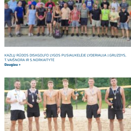
KAZLŲ RŪDOS DISKGOLFO LYGOS PUSIAUKELĖJE LYDERIAUJA J.GRUZDYS,
T.VAIŠNORA IR S.NORKAITYTĖ
Daugiau »