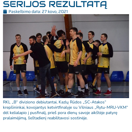
SERIJOS REZULTATĄ
Paskelbimo data:
27 kovo, 2021
RKL „B“ diviziono debiutantai, Kazlų Rūdos „SC-Atakos“
krepšininkai, kovojantys ketvirtfinalyje su Vilniaus „Rytu-MRU-VKM“
dėl kelialapio į pusfinalį, prieš pora dienų savoje aikštėje patyrę
pralaimėjimą, šeštadienį reabilitavosi sostinėje.