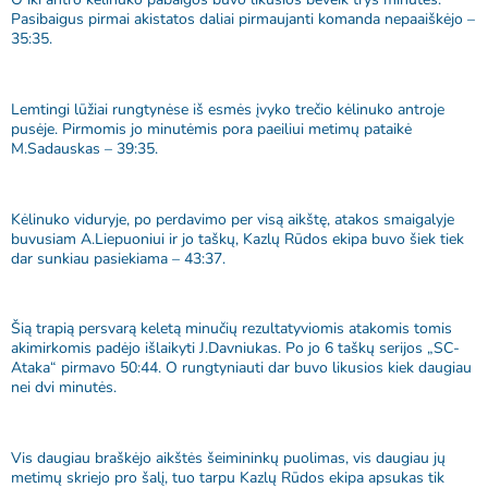
Pasibaigus pirmai akistatos daliai pirmaujanti komanda nepaaiškėjo –
35:35.
Lemtingi lūžiai rungtynėse iš esmės įvyko trečio kėlinuko antroje
pusėje. Pirmomis jo minutėmis pora paeiliui metimų pataikė
M.Sadauskas – 39:35.
Kėlinuko viduryje, po perdavimo per visą aikštę, atakos smaigalyje
buvusiam A.Liepuoniui ir jo taškų, Kazlų Rūdos ekipa buvo šiek tiek
dar sunkiau pasiekiama – 43:37.
Šią trapią persvarą keletą minučių rezultatyviomis atakomis tomis
akimirkomis padėjo išlaikyti J.Davniukas. Po jo 6 taškų serijos „SC-
Ataka“ pirmavo 50:44. O rungtyniauti dar buvo likusios kiek daugiau
nei dvi minutės.
Vis daugiau braškėjo aikštės šeimininkų puolimas, vis daugiau jų
metimų skriejo pro šalį, tuo tarpu Kazlų Rūdos ekipa apsukas tik