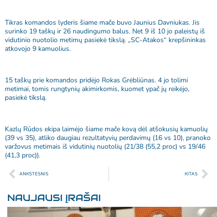
Tikras komandos lyderis šiame mače buvo Jaunius Davniukas. Jis
surinko 19 taškų ir 26 naudingumo balus. Net 9 iš 10 jo paleistų iš
vidutinio nuotolio metimų pasiekė tikslą. „SC-Atakos“ krepšininkas
atkovojo 9 kamuolius.
15 taškų prie komandos pridėjo Rokas Grėbliūnas. 4 jo tolimi
metimai, tomis rungtynių akimirkomis, kuomet ypač jų reikėjo,
pasiekė tikslą.
Kazlų Rūdos ekipa laimėjo šiame mače kovą dėl atšokusių kamuolių
(39 vs 35), atliko daugiau rezultatyvių perdavimų (16 vs 10), pranoko
varžovus metimais iš vidutinių nuotolių (21/38 (55,2 proc) vs 19/46
(41,3 proc)).
ANKSTESNIS
KITAS
NAUJAUSI ĮRAŠAI