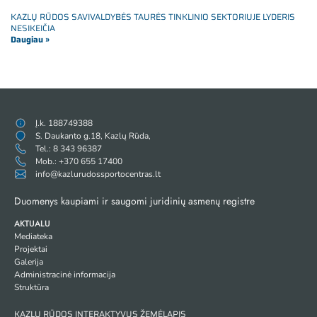
KAZLŲ RŪDOS SAVIVALDYBĖS TAURĖS TINKLINIO SEKTORIUJE LYDERIS
NESIKEIČIA
Daugiau »
Į.k. 188749388
S. Daukanto g.18, Kazlų Rūda,
Tel.: 8 343 96387
Mob.: +370 655 17400
info@kazlurudossportocentras.lt
Duomenys kaupiami ir saugomi juridinių asmenų registre
AKTUALU
Mediateka
Projektai
Galerija
Administracinė informacija
Struktūra
KAZLŲ RŪDOS INTERAKTYVUS ŽEMĖLAPIS