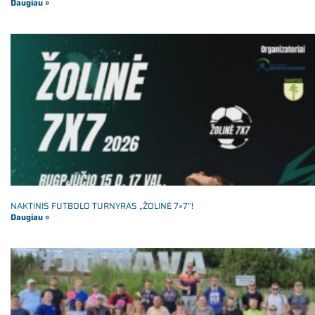
Daugiau »
NAKTINIS FUTBOLO TURNYRAS „ŽOLINĖ 7×7”!
Daugiau »