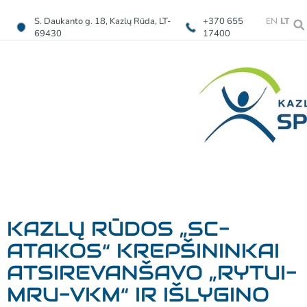
EN
LT
S. Daukanto g. 18, Kazlų Rūda, LT-
+370 655
69430
17400
KAZLŲ RŪDOS „SC-
ATAKOS“ KREPŠININKAI
ATSIREVANŠAVO „RYTUI-
MRU-VKM“ IR IŠLYGINO