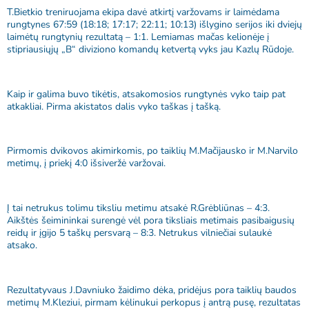
T.Bietkio treniruojama ekipa davė atkirtį varžovams ir laimėdama
rungtynes 67:59 (18:18; 17:17; 22:11; 10:13) išlygino serijos iki dviejų
laimėtų rungtynių rezultatą – 1:1. Lemiamas mačas kelionėje į
stipriausiųjų „B“ diviziono komandų ketvertą vyks jau Kazlų Rūdoje.
Kaip ir galima buvo tikėtis, atsakomosios rungtynės vyko taip pat
atkakliai. Pirma akistatos dalis vyko taškas į tašką.
Pirmomis dvikovos akimirkomis, po taiklių M.Mačijausko ir M.Narvilo
metimų, į priekį 4:0 išsiveržė varžovai.
Į tai netrukus tolimu tiksliu metimu atsakė R.Grėbliūnas – 4:3.
Aikštės šeimininkai surengė vėl pora tiksliais metimais pasibaigusių
reidų ir įgijo 5 taškų persvarą – 8:3. Netrukus vilniečiai sulaukė
atsako.
Rezultatyvaus J.Davniuko žaidimo dėka, pridėjus pora taiklių baudos
metimų M.Kleziui, pirmam kėlinukui perkopus į antrą pusę, rezultatas