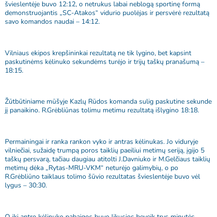
švieslentėje buvo 12:12, o netrukus labai neblogą sportinę formą
demonstruojantis „SC-Atakos“ vidurio puolėjas ir persvėrė rezultatą
savo komandos naudai – 14:12.
Vilniaus ekipos krepšininkai rezultatą ne tik lygino, bet kapsint
paskutinėms kėlinuko sekundėms turėjo ir trijų taškų pranašumą –
18:15.
Žūtbūtiniame mūšyje Kazlų Rūdos komanda sulig paskutine sekunde
jį panaikino. R.Grėbliūnas tolimu metimu rezultatą išlygino 18:18.
Permainingai ir ranka rankon vyko ir antras kėlinukas. Jo viduryje
vilniečiai, sužaidę trumpą poros taiklių paeiliui metimų seriją, įgijo 5
taškų persvarą, tačiau daugiau atitolti J.Davniuko ir M.Gelčiaus taiklių
metimų dėka „Rytas-MRU-VKM“ neturėjo galimybių, o po
R.Grėbliūno taiklaus tolimo šūvio rezultatas švieslentėje buvo vėl
lygus – 30:30.
O iki antro kėlinuko pabaigos buvo likusios beveik trys minutės.