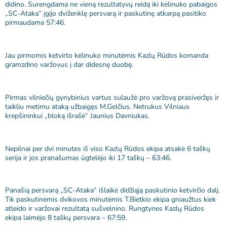
didino. Surengdama ne vieną rezultatyvų reidą iki kėlinuko pabaigos
„SC-Ataka“ įgijo dviženklę persvarą ir paskutinę atkarpą pasitiko
pirmaudama 57:46.
Jau pirmomis ketvirto kėlinuko minutėmis Kazlų Rūdos komanda
gramzdino varžovus į dar didesnę duobę.
Pirmas vilniečių gynybinius vartus sulaužė pro varžovą prasiveržęs ir
taikliu metimu ataką užbaigęs M.Gelčius. Netrukus Vilniaus
krepšininkui „bloką išrašė“ Jaunius Davniukas.
Nepilnai per dvi minutes iš viso Kazlų Rūdos ekipa atsakė 6 taškų
serija ir jos pranašumas ūgtelėjo iki 17 taškų – 63:46.
Panašią persvarą „SC-Ataka“ išlaikė didžiąją paskutinio ketvirčio dalį.
Tik paskutinėmis dvikovos minutėmis T.Bietkio ekipa gniaužtus kiek
atleido ir varžovai rezultatą sušvelnino. Rungtynes Kazlų Rūdos
ekipa laimėjo 8 taškų persvara – 67:59.