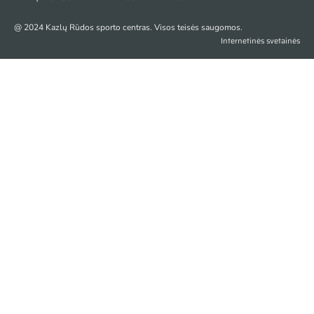
@ 2024 Kazlų Rūdos sporto centras. Visos teisės saugomos.
Internetinės svetainės