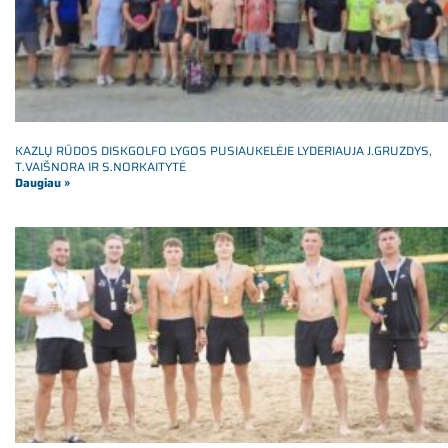
KAZLŲ RŪDOS DISKGOLFO LYGOS PUSIAUKELĖJE LYDERIAUJA J.GRUZDYS,
T.VAIŠNORA IR S.NORKAITYTĖ
Daugiau »