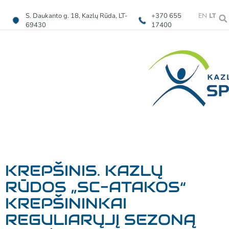
EN
LT
S. Daukanto g. 18, Kazlų Rūda, LT-
+370 655
69430
17400
KREPŠINIS. KAZLŲ
RŪDOS „SC-ATAKOS“
KREPŠININKAI
REGULIARŲJĮ SEZONĄ