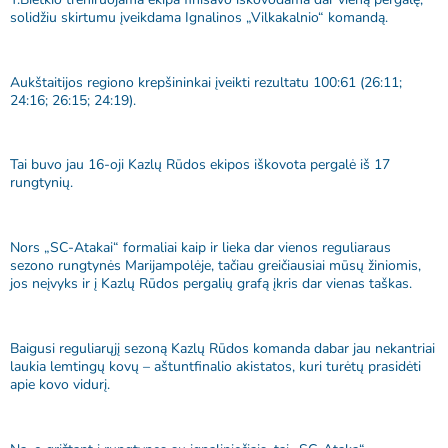
solidžiu skirtumu įveikdama Ignalinos „Vilkakalnio“ komandą.
Aukštaitijos regiono krepšininkai įveikti rezultatu 100:61 (26:11;
24:16; 26:15; 24:19).
Tai buvo jau 16-oji Kazlų Rūdos ekipos iškovota pergalė iš 17
rungtynių.
Nors „SC-Atakai“ formaliai kaip ir lieka dar vienos reguliaraus
sezono rungtynės Marijampolėje, tačiau greičiausiai mūsų žiniomis,
jos neįvyks ir į Kazlų Rūdos pergalių grafą įkris dar vienas taškas.
Baigusi reguliarųjį sezoną Kazlų Rūdos komanda dabar jau nekantriai
laukia lemtingų kovų – aštuntfinalio akistatos, kuri turėtų prasidėti
apie kovo vidurį.