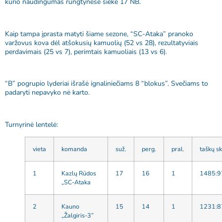
kurio naudingumas rungtynėse siekė 17 NB.
Kaip tampa įprasta matyti šiame sezone, “SC-Ataka” pranoko
varžovus kova dėl atšokusių kamuolių (52 vs 28), rezultatyviais
perdavimais (25 vs 7), perimtais kamuoliais (13 vs 6).
“B” pogrupio lyderiai išrašė ignaliniečiams 8 “blokus”. Svečiams to
padaryti nepavyko nė karto.
Turnyrinė lentelė:
vieta
komanda
suž.
perg.
pral.
taškų sk
1
Kazlų Rūdos
17
16
1
1485:9
„SC-Ataka
2
Kauno
15
14
1
1231:8
„Žalgiris-3”