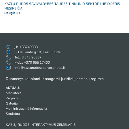
KAZLŲ RŪDOS SAVIVALDYBĖS TAURĖS TINKLINIO SEKTORIUJE LYDERIS
NESIKEIČIA
Daugiau »
Į.k. 188749388
S. Daukanto g.18, Kazlų Rūda,
Tel.: 8 343 96387
Mob.: +370 655 17400
info@kazlurudossportocentras.lt
Duomenys kaupiami ir saugomi juridinių asmenų registre
AKTUALU
Mediateka
Projektai
Galerija
Administracinė informacija
Struktūra
KAZLŲ RŪDOS INTERAKTYVUS ŽEMĖLAPIS