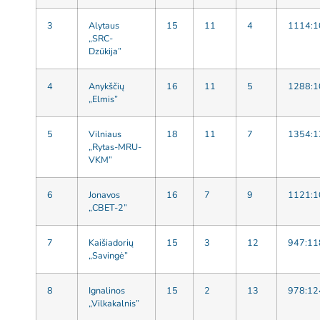
3
Alytaus
15
11
4
1114:1
„SRC-
Dzūkija”
4
Anykščių
16
11
5
1288:1
„Elmis”
5
Vilniaus
18
11
7
1354:1
„Rytas-MRU-
VKM”
6
Jonavos
16
7
9
1121:1
„CBET-2”
7
Kaišiadorių
15
3
12
947:11
„Savingė”
8
Ignalinos
15
2
13
978:12
„Vilkakalnis”