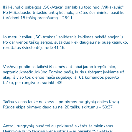
Iki kėlinuko pabaigos „SC-Ataka“ dar labiau tolo nuo „Vilkakalnio“.
Po M.Sadausko tritaškio antrą kėlinuką aikštės šeimininkai pasitiko
turėdami 15 taškų pranašumą – 26:11.
Jo metu ir toliau „SC-Atakos“ solidesnis žaidimas nekėlė abejonių.
Po dar vienos taškų serijos, sužaidus kiek daugiau nei pusę kėlinuko,
rezultatas švieslentėje rodė 41:16.
Varžovų puolimas laikėsi iš esmės ant labai jauno krepšininko,
septyniolikmečio Jokūbo Fomino pečių, kuris užbėgant įvykiams už
akių, iš viso tos dienos mače sugebėjo iš 61 komandos pelnyto
taško, per rungtynes surinkti 43!
Tačiau vienas lauke ne karys – po pirmos rungtynių dalies Kazlų
Rūdos ekipa pirmavo daugiau nei 20 taškų skirtumu – 50:27.
Antroji rungtynių pusė toliau priklausė aikštės šeimininkams.
Dvikovoje buvo telikusi viena intriga – ar pasieks “SC-Ataka”