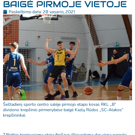
BAIGĖ PIRMOJE VIETOJE
Paskelbimo data:
28 vasario, 2021
Šeštadienį sporto centro salėje pirmojo etapo kovas RKL „B“
diviziono krepšinio pirmenybėse baigė Kazlų Rūdos „SC-Atakos“
krepšininkai.
T.Bietkio treniruojama ekipa finišavo iškovodama dar vieną pergalę,