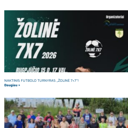
NAKTINIS FUTBOLO TURNYRAS „ŽOLINĖ 7×7”!
Daugiau »