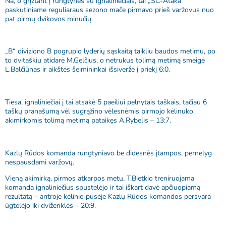
Na, o grįžtant į rungtynes su ignaliniečiais, tai „SC-Ataka“
paskutiniame reguliaraus sezono mače pirmavo prieš varžovus nuo
pat pirmų dvikovos minučių.
„B“ diviziono B pogrupio lyderių sąskaitą taikliu baudos metimu, po
to dvitaškiu atidarė M.Gelčius, o netrukus tolimą metimą smeigė
L.Balčiūnas ir aikštės šeimininkai išsiveržė į priekį 6:0.
Tiesa, ignaliniečiai į tai atsakė 5 paeiliui pelnytais taškais, tačiau 6
taškų pranašumą vėl sugrąžino vėlesnėmis pirmojo kėlinuko
akimirkomis tolimą metimą pataikęs A.Rybelis – 13:7.
Kazlų Rūdos komanda rungtyniavo be didesnės įtampos, pernelyg
nespausdami varžovų.
Vieną akimirką, pirmos atkarpos metu, T.Bietkio treniruojama
komanda ignaliniečius spustelėjo ir tai iškart davė apčiuopiamą
rezultatą – antroje kėlinio pusėje Kazlų Rūdos komandos persvara
ūgtelėjo iki dviženklės – 20:9.