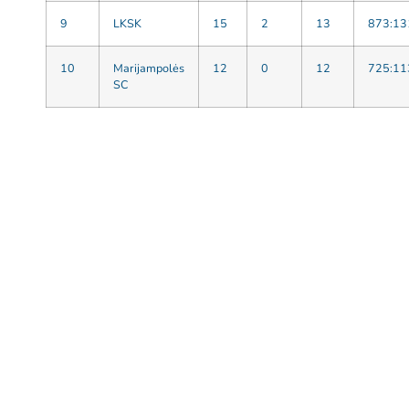
9
LKSK
15
2
13
873:13
10
Marijampolės
12
0
12
725:11
SC