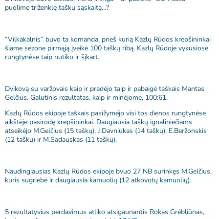
puolime triženklę taškų sąskaitą…?
“Vilkakalnis” buvo ta komanda, prieš kurią Kazlų Rūdos krepšininkai
šiame sezone pirmąją įveikė 100 taškų ribą. Kazlų Rūdoje vykusiose
rungtynėse taip nutiko ir šįkart.
Dvikovą su varžovais kaip ir pradėjo taip ir pabaigė taškais Mantas
Gelčius. Galutinis rezultatas, kaip ir minėjome, 100:61.
Kazlų Rūdos ekipoje taškais pasižymėjo visi tos dienos rungtynėse
aikštėje pasirodę krepšininkai. Daugiausia taškų ignaliniečiams
atseikėjo M.Gelčius (15 taškų), J.Davniukas (14 taškų), E.Beržonskis
(12 taškų) ir M.Sadauskas (11 taškų).
Naudingiausias Kazlų Rūdos ekipoje bvuo 27 NB surinkęs M.Gelčius,
kuris sugriebė ir daugiausia kamuolių (12 atkovotų kamuolių).
5 rezultatyvius perdavimus atliko atsigaunantis Rokas Grėbliūnas,