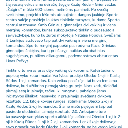
šią vasarą vykusiame dviračių žygyje Kazlų Rūda – Griunvaldas
„Žalgirio“ mūšio 600-sioms metinėms paminėti. Po svečių
sveikinimo, projekto lėšomis atnaujintos dangos jaukioje Sporto
centro salėje prasidėjo lauktas tinklinio turnyras, kuriame Sporto
centrui atstovavo Kazio Griniaus gimnazijos dvi vaikinų ir viena
merginų komandos, kurias sukoplektavo tinklinio puoselėtoja
savivaldybėje, kūno kultūros mokytoja Natalija Popova. Svečiams
iš Lenkijos atstovavo taip pat dvi vaikinų ir viena merginų
komandos. Sporto renginį papuošė pasirodymu Kazio Griniaus
gimnazijos šokėjos, kurių priešakyje puikius akrobatinius
sugebėjimus, publikos džiaugsmui, pademonstravo abiturientas
Linas Pečkys.
Tinklinio turnyras prasidėjo vaikinų dvikovomis. Ketvirtadienio
popietę vyko keturi mačai. Varžybas pradėjo Olecko 1-oji ir Kazlų
Rūdos 1-oji komandos. Kaip vėliau paaiškėjo, tai buvo lemiama
dvikova, kuri užtikrino pirmąją vietą grupėje. Nors kazlųrūdiečiai
pirmąjį setą ir laimėjo, tačiau iki rungtynių pabaigos jiems
iniciatyvos išlaikyti nepavyko ir pralaimėjo svečiams dvikovą
rezultatu 1:2. kitoje kovoje rungėsi atitinkamai Olecko 2-oji ir
Kazlų Rūdos 2-oji komandos. Šiame mače pajėgesni taip pat
pasirodė oleckiečiai, laimėję rezultatu 2:0. Antrajame ture
tarpusavyje santykius sporto aikštelėje aiškinosi Olecko 1-oji ir 2-
oji ir Kazlų Rūdos 1-oji ir 2-oji komandos. Lenkiškoje dvikovoje
savo pranašumą įrodė Olecko 1-oji komanda, ne be vargo įveikusi