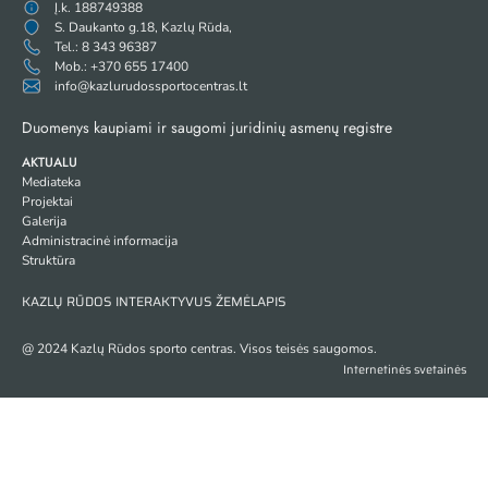
Į.k. 188749388
S. Daukanto g.18, Kazlų Rūda,
Tel.: 8 343 96387
Mob.: +370 655 17400
info@kazlurudossportocentras.lt
Duomenys kaupiami ir saugomi juridinių asmenų registre
AKTUALU
Mediateka
Projektai
Galerija
Administracinė informacija
Struktūra
KAZLŲ RŪDOS INTERAKTYVUS ŽEMĖLAPIS
@ 2024 Kazlų Rūdos sporto centras. Visos teisės saugomos.
Internetinės svetainės