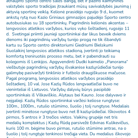
atnaujinti Sporto centro salės dangą, bet ir pažinti kaimyninės
valstybės sporto tradicijas įtraukiant mūsų savivaldybės jaunimą į
aktyvią sportinę veiklą. Kelionė prasidėjo rugsėjo 9 d., kuomet
ankstų rytą nuo Kazio Griniaus gimnazijos pajudėjo Sporto centro
autobusiukas su 18 sportininkų. Pagrindinis kelionės akcentas –
lengvosios atletikos varžybos, kurios vyko šeštadienį, rugsėjo 11
d. Svetingai priimti jaunieji sportininkai dar likus beveik dviems
dienoms iki pagrindinių varžybų turėjo progą ne tik išbandyti
kartu su Sporto centro direktoriumi Giedriumi Bielskumi
šiuolaikinį lengvosios atletikos stadioną, įvertinti jo teikiamą
komfortą treniruotės proceso metu, bet ir pabendrauti su
kolegomis iš Lenkijos. Apgyvendinti Dudki kaimelio „Panorama“
viešbutyje pagrindinių varžybų išvakarėse kazlųrūdiečiai turėjo
galimybę pasivaržyti tinklinio ir futbolo draugiškuose mačuose.
Pagal programą, lengvosios atletikos varžybos prasidėjo
šeštadienį, 10 val. Jose Kazlų Rūdos lengvaatlečiai buvo ne
vieninteliai iš Lietuvos. Varžybų dalyvių būrys pasipildė
sportininkais iš Vilkaviškio, Alytaus bei Kauno. Jose dalyvavo ir
neįgalieji. Kazlų Rūdos sportininkai varžėsi keliose rungtyse:
100m., 1000m., rutulio stūmimo, šuolio į tolį rungtyse. Medaliais
įvertinti minėtose rungtyse buvo net 8 kazlųrūdiečiai. Iškovotos 4
pirmos, 5 antros ir 3 trečios vietos. Vaikinų grupėje net tris
medalių komplektus į Kazlų Rūdą parsivežė Edvinas Kulikevičius,
kuris 100 m. bėgime buvo pirmas, rutulio stūmime antras, na o
šuolio į tolį rungtyje tenkinosi trečiąja vieta. Du medalius iškovojo