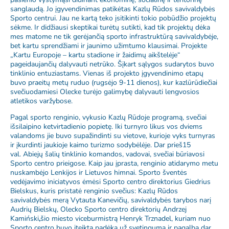
sanglaudą. Jo įgyvendinimas patikėtas Kazlų Rūdos savivaldybės
Sporto centrui. Jau ne kartą teko įsitikinti tokio pobūdžio projektų
sėkme. Ir didžiausi skeptikai turėtų sutikti, kad tik projektų dėka
mes matome ne tik gerėjančią sporto infrastruktūrą savivaldybėje,
bet kartu sprendžiami ir jaunimo užimtumo klausimai. Projekte
„Kartu Europoje – kartu stadione ir žaidimų aikštelėje“
pageidaujančių dalyvauti netrūko. Šįkart sąlygos sudarytos buvo
tinklinio entuziastams. Vienas iš projekto įgyvendinimo etapų
buvo praeitų metų ruduo (rugsėjo 9-11 dienos), kur kazlūrūdiečiai
svečiuodamiesi Olecke turėjo galimybę dalyvauti lengvosios
atletikos varžybose.
Pagal sporto renginio, vykusio Kazlų Rūdoje programą, svečiai
išsilaipino ketvirtadienio popietę. Iki turnyro likus vos dviems
valandoms jie buvo supažindinti su vietove, kurioje vyks turnyras
ir įkurdinti jaukioje kaimo turizmo sodybėlėje. Dar prieš15
val. Abiejų šalių tinklinio komandos, vadovai, svečiai būriavosi
Sporto centro prieigose. Kaip jau įprasta, renginio atidarymo metu
nuskambėjo Lenkijos ir Lietuvos himnai. Sporto šventės
vedėjavimo iniciatyvos ėmėsi Sporto centro direktorius Giedrius
Bielskus, kuris pristatė renginio svečius: Kazlų Rūdos
savivaldybės merą Vytauta Kanevičių, savivaldybės tarybos narį
Audrių Bielskų, Olecko Sporto centro direktorių Andrzej
Kamiński
,
šio miesto viceburmistrą Henryk Trznadel, kuriam nuo
Sporto centro buvo įteikta padėka už svetingumą ir pagalbą dar