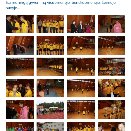
harmoningą gyvenimą visuomenėje, bendruomenėje, šeimoje,
savyje…