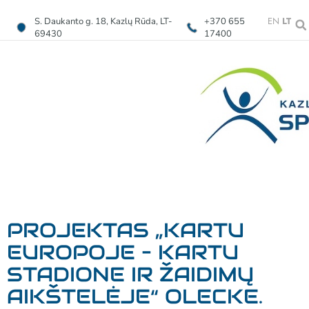
EN
LT
S. Daukanto g. 18, Kazlų Rūda, LT-
+370 655
69430
17400
PROJEKTAS „KARTU
EUROPOJE – KARTU
STADIONE IR ŽAIDIMŲ
AIKŠTELĖJE“ OLECKE.