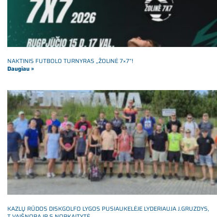
NAKTINIS FUTBOLO TURNYRAS „ŽOLINĖ 7×7”!
Daugiau »
KAZLŲ RŪDOS DISKGOLFO LYGOS PUSIAUKELĖJE LYDERIAUJA J.GRUZDYS,
T.VAIŠNORA IR S.NORKAITYTĖ