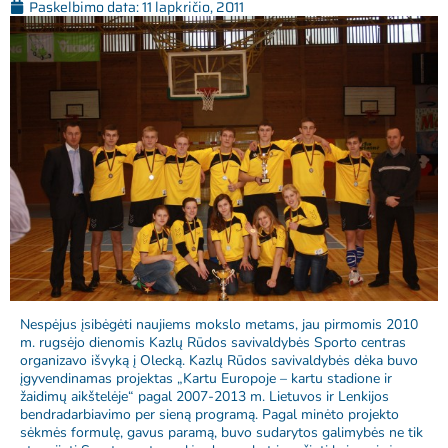
Paskelbimo data:
11 lapkričio, 2011
Nespėjus įsibėgėti naujiems mokslo metams, jau pirmomis 2010
m. rugsėjo dienomis Kazlų Rūdos savivaldybės Sporto centras
organizavo išvyką į Olecką. Kazlų Rūdos savivaldybės dėka buvo
įgyvendinamas projektas „Kartu Europoje – kartu stadione ir
žaidimų aikštelėje“ pagal 2007-2013 m. Lietuvos ir Lenkijos
bendradarbiavimo per sieną programą. Pagal minėto projekto
sėkmės formulę, gavus paramą, buvo sudarytos galimybės ne tik