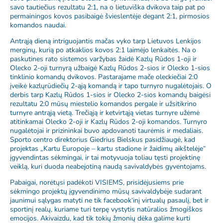
savo tautiečius rezultatu 2:1, na o lietuviška dvikova taip pat po
permainingos kovos pasibaigė švieslentėje degant 2:1, pirmosios
komandos naudai.
Antrąją dieną intriguojantis mačas vyko tarp Lietuvos Lenkijos
merginų, kurią po atkaklios kovos 2:1 laimėjo lenkaitės. Na o
paskutines rato sistemos varžybas žaidė Kazlų Rūdos 1-oji ir
Olecko 2-oji turnyrą užbaigė Kazlų Rūdos 2-sios ir Olecko 1-sios
tinklinio komandų dvikovos. Pastarajame mače oleckiečiai 2:0
įveikė kazlųrūdiečių 2-ąją komandą ir tapo turnyro nugalėtojais. O
derbis tarp Kazlų Rūdos 1-sios ir Olecko 2-sios komandų baigėsi
rezultatu 2:0 mūsų miestelio komandos pergale ir užsitikrino
turnyre antrąją vietą. Trečiąją ir ketvirtąją vietas turnyre užėmė
atitinkamai Olecko 2-oji ir Kazlų Rūdos 2-oji komandos. Turnyro
nugalėtojai ir prizininkai buvo apdovanoti taurėmis ir medaliais.
Sporto centro direktorius Giedrius Bielskus pasidžiaugė, kad
projektas „Kartu Europoje – kartu stadione ir žaidimų aikštelėje“
įgyvendintas sėkmingai, ir tai motyvuoja toliau tęsti projektinę
veiklą, kuri duoda neabejotiną naudą savivaldybės gyventojams.
Pabaigai, norėtųsi padėkoti VISIEMS, prisidėjusiems prie
sėkmingo projektų įgyvendinimo mūsų savivaldybėje sudarant
jaunimui sąlygas matyti ne tik facebook‘inį virtualų pasaulį, bet ir
sportinį realų, kuriame turi terpę vystytis natūralios žmogiškos
emocijos. Akivaizdu, kad tik tokių žmonių dėka galime kurti