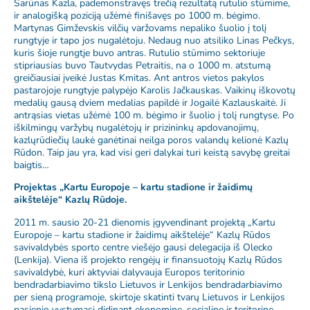
Šarūnas Kazla, pademonstravęs trečią rezultatą rutulio stūmime,
ir analogišką poziciją užėmė finišavęs po 1000 m. bėgimo.
Martynas Gimževskis vilčių varžovams nepaliko šuolio į tolį
rungtyje ir tapo jos nugalėtoju. Nedaug nuo atsiliko Linas Pečkys,
kuris šioje rungtje buvo antras. Rutulio stūmimo sektoriuje
stipriausias buvo Tautvydas Petraitis, na o 1000 m. atstumą
greičiausiai įveikė Justas Kmitas. Ant antros vietos pakylos
pastarojoje rungtyje palypėjo Karolis Jačkauskas. Vaikinų iškovotų
medalių gausą dviem medalias papildė ir Jogailė Kazlauskaitė. Ji
antrąsias vietas užėmė 100 m. bėgimo ir šuolio į tolį rungtyse. Po
iškilmingų varžybų nugalėtojų ir prizininkų apdovanojimų,
kazlųrūdiečių laukė ganėtinai neilga poros valandų kelionė Kazlų
Rūdon. Taip jau yra, kad visi geri dalykai turi keistą savybę greitai
baigtis…
Projektas „Kartu Europoje – kartu stadione ir žaidimų
aikštelėje“ Kazlų Rūdoje.
2011 m. sausio 20-21 dienomis įgyvendinant projektą „Kartu
Europoje – kartu stadione ir žaidimų aikštelėje“ Kazlų Rūdos
savivaldybės sporto centre viešėjo gausi delegacija iš Olecko
(Lenkija). Viena iš projekto rengėjų ir finansuotojų Kazlų Rūdos
savivaldybė, kuri aktyviai dalyvauja Europos teritorinio
bendradarbiavimo tikslo Lietuvos ir Lenkijos bendradarbiavimo
per sieną programoje, skirtoje skatinti tvarų Lietuvos ir Lenkijos
pasienio vystymąsi didinant ekonominę, socialinę ir teritorinę