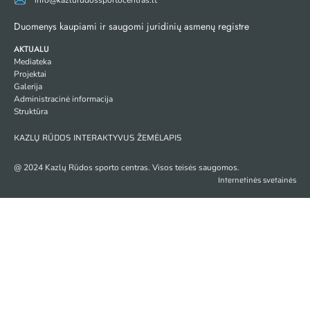
info@kazlurudossportocentras.lt
Duomenys kaupiami ir saugomi juridinių asmenų registre
AKTUALU
Mediateka
Projektai
Galerija
Administracinė informacija
Struktūra
KAZLŲ RŪDOS INTERAKTYVUS ŽEMĖLAPIS
@ 2024 Kazlų Rūdos sporto centras. Visos teisės saugomos.
Internetinės svetainės