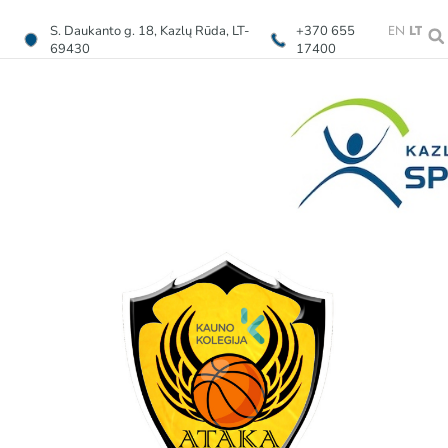
EN
LT
S. Daukanto g. 18, Kazlų Rūda, LT-
+370 655
69430
17400