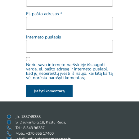
El. pašto adresas
*
Interneto puslapis
Noriu savo interneto naršyklėje išsaugoti
vardą, el. pašto adresą ir interneto puslapį,
kad jų nebereiktų įvesti iš naujo, kai kitą kartą
vėl norėsiu parašyti komentarą.
Į.k. 188749388
S. Daukanto g.18, Kazlų Rūda,
Tel.: 8 343 96387
Mob.: +370 655 17400