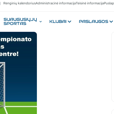
Renginių kalendorius
Administracinė informacija
Teisinė informacija
Puslap
SUAUGUSIŲJŲ
KLUBAI
PASLAUGOS
SPORTAS