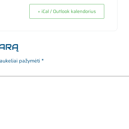
+ iCal / Outlook kalendorius
TARĄ
laukeliai pažymėti
*