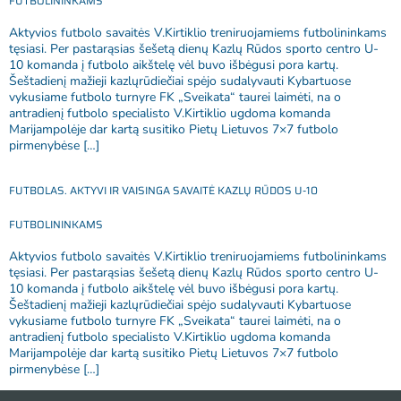
FUTBOLININKAMS
Aktyvios futbolo savaitės V.Kirtiklio treniruojamiems futbolininkams
tęsiasi. Per pastarąsias šešetą dienų Kazlų Rūdos sporto centro U-
10 komanda į futbolo aikštelę vėl buvo išbėgusi pora kartų.
Šeštadienį mažieji kazlųrūdiečiai spėjo sudalyvauti Kybartuose
vykusiame futbolo turnyre FK „Sveikata“ taurei laimėti, na o
antradienį futbolo specialisto V.Kirtiklio ugdoma komanda
Marijampolėje dar kartą susitiko Pietų Lietuvos 7×7 futbolo
pirmenybėse […]
FUTBOLAS. AKTYVI IR VAISINGA SAVAITĖ KAZLŲ RŪDOS U-10
FUTBOLININKAMS
Aktyvios futbolo savaitės V.Kirtiklio treniruojamiems futbolininkams
tęsiasi. Per pastarąsias šešetą dienų Kazlų Rūdos sporto centro U-
10 komanda į futbolo aikštelę vėl buvo išbėgusi pora kartų.
Šeštadienį mažieji kazlųrūdiečiai spėjo sudalyvauti Kybartuose
vykusiame futbolo turnyre FK „Sveikata“ taurei laimėti, na o
antradienį futbolo specialisto V.Kirtiklio ugdoma komanda
Marijampolėje dar kartą susitiko Pietų Lietuvos 7×7 futbolo
pirmenybėse […]