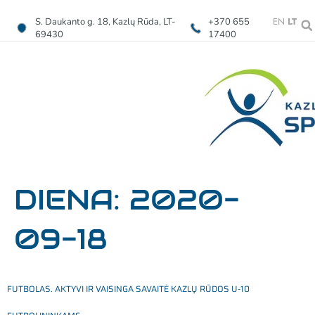
EN
LT
S. Daukanto g. 18, Kazlų Rūda, LT-
+370 655
69430
17400
DIENA:
2020-
09-18
FUTBOLAS. AKTYVI IR VAISINGA SAVAITĖ KAZLŲ RŪDOS U-10