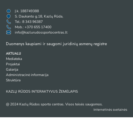
Į.k. 188749388
S. Daukanto g.18, Kazlų Rūda,
Tel.: 8 343 96387
Mob.: +370 655 17400
info@kazlurudossportocentras.lt
Duomenys kaupiami ir saugomi juridinių asmenų registre
AKTUALU
Mediateka
Projektai
Galerija
Administracinė informacija
Struktūra
KAZLŲ RŪDOS INTERAKTYVUS ŽEMĖLAPIS
@ 2024 Kazlų Rūdos sporto centras. Visos teisės saugomos.
Internetinės svetainės