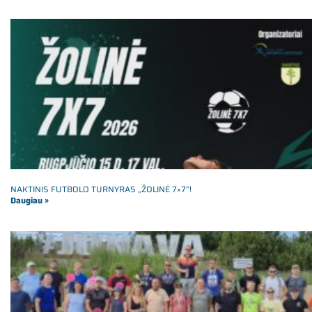
NAKTINIS FUTBOLO TURNYRAS „ŽOLINĖ 7×7”!
Daugiau »