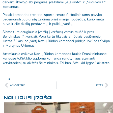
darkart iškovojo abi pergales, įveikdami „Aleksoto“ ir „Sūduvos B“
komandas.
Pasak komandos trenerio, sporto centro futbolininkams pavyko
pademonstruoti gražų žaidimą prieš marijampoliečius, kurio metu
buvo ir eilė tikslių perdavimų, ir puikių įvarčių.
Šiame ture daugiausia įvarčių į varžovų vartus mušė Kipras
Bendinskas (4 įvarčiai). Pora kartų tiksliais smūgiais pasižymėjo
Justas Žūkas, po įvartį Kazlų Rūdos komandai pridėjo Jokūbas Švilpa
ir Martynas Urbonas.
Artimiausia dvikova Kazlų Rūdos komandos laukia Druskininkuose,
kuriuose V.Kirtiklio ugdoma komanda rungtyniaus ateinantį
ketvirtadienį su aikštės šeimininkais. Tai bus „Wellkid lygos“ akistata.
ANKSTESNIS
KITAS
NAUJAUSI ĮRAŠAI