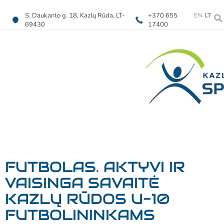
EN
LT
S. Daukanto g. 18, Kazlų Rūda, LT-
+370 655
69430
17400
FUTBOLAS. AKTYVI IR
VAISINGA SAVAITĖ
KAZLŲ RŪDOS U-10
FUTBOLININKAMS