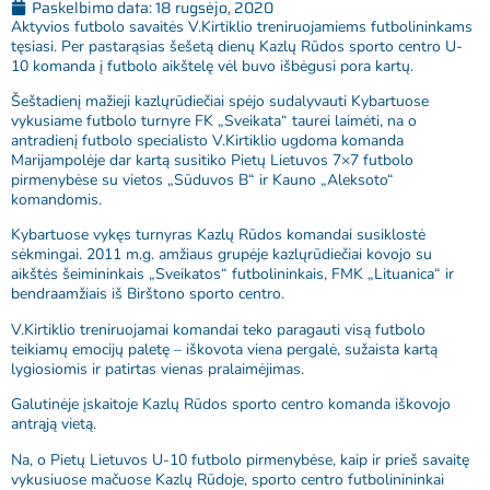
Paskelbimo data:
18 rugsėjo, 2020
Aktyvios futbolo savaitės V.Kirtiklio treniruojamiems futbolininkams
tęsiasi. Per pastarąsias šešetą dienų Kazlų Rūdos sporto centro U-
10 komanda į futbolo aikštelę vėl buvo išbėgusi pora kartų.
Šeštadienį mažieji kazlųrūdiečiai spėjo sudalyvauti Kybartuose
vykusiame futbolo turnyre FK „Sveikata“ taurei laimėti, na o
antradienį futbolo specialisto V.Kirtiklio ugdoma komanda
Marijampolėje dar kartą susitiko Pietų Lietuvos 7×7 futbolo
pirmenybėse su vietos „Sūduvos B“ ir Kauno „Aleksoto“
komandomis.
Kybartuose vykęs turnyras Kazlų Rūdos komandai susiklostė
sėkmingai. 2011 m.g. amžiaus grupėje kazlųrūdiečiai kovojo su
aikštės šeimininkais „Sveikatos“ futbolininkais, FMK „Lituanica“ ir
bendraamžiais iš Birštono sporto centro.
V.Kirtiklio treniruojamai komandai teko paragauti visą futbolo
teikiamų emocijų paletę – iškovota viena pergalė, sužaista kartą
lygiosiomis ir patirtas vienas pralaimėjimas.
Galutinėje įskaitoje Kazlų Rūdos sporto centro komanda iškovojo
antrąją vietą.
Na, o Pietų Lietuvos U-10 futbolo pirmenybėse, kaip ir prieš savaitę
vykusiuose mačuose Kazlų Rūdoje, sporto centro futbolinininkai