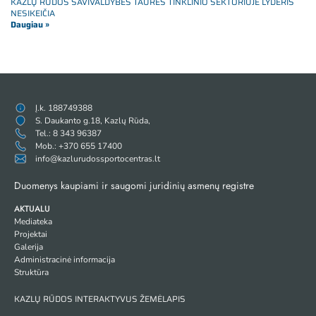
KAZLŲ RŪDOS SAVIVALDYBĖS TAURĖS TINKLINIO SEKTORIUJE LYDERIS
NESIKEIČIA
Daugiau »
Į.k. 188749388
S. Daukanto g.18, Kazlų Rūda,
Tel.: 8 343 96387
Mob.: +370 655 17400
info@kazlurudossportocentras.lt
Duomenys kaupiami ir saugomi juridinių asmenų registre
AKTUALU
Mediateka
Projektai
Galerija
Administracinė informacija
Struktūra
KAZLŲ RŪDOS INTERAKTYVUS ŽEMĖLAPIS