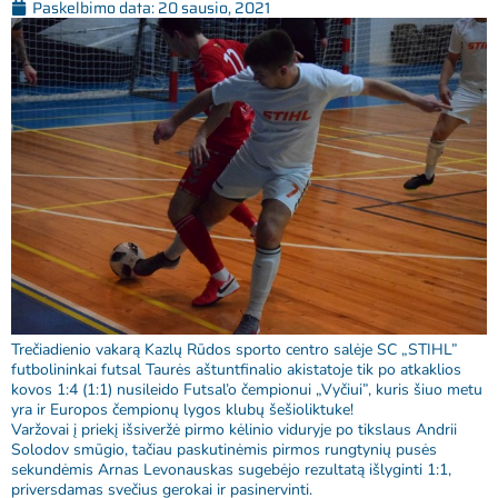
Paskelbimo data:
20 sausio, 2021
Trečiadienio vakarą Kazlų Rūdos sporto centro salėje SC „STIHL”
futbolininkai futsal Taurės aštuntfinalio akistatoje tik po atkaklios
kovos 1:4 (1:1) nusileido Futsal’o čempionui „Vyčiui”, kuris šiuo metu
yra ir Europos čempionų lygos klubų šešioliktuke!
Varžovai į priekį išsiveržė pirmo kėlinio viduryje po tikslaus Andrii
Solodov smūgio, tačiau paskutinėmis pirmos rungtynių pusės
sekundėmis Arnas Levonauskas sugebėjo rezultatą išlyginti 1:1,
priversdamas svečius gerokai ir pasinervinti.