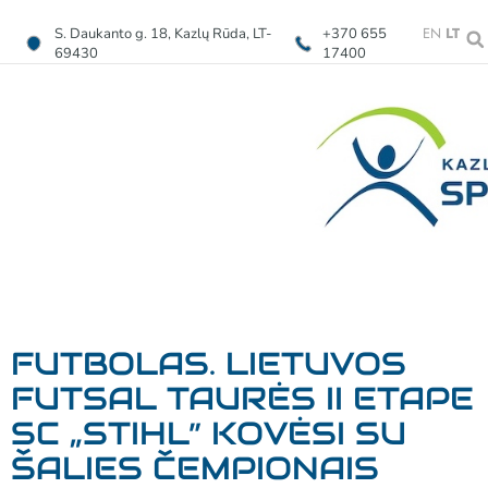
EN
LT
S. Daukanto g. 18, Kazlų Rūda, LT-
+370 655
69430
17400
FUTBOLAS. LIETUVOS
FUTSAL TAURĖS II ETAPE
SC „STIHL” KOVĖSI SU
ŠALIES ČEMPIONAIS