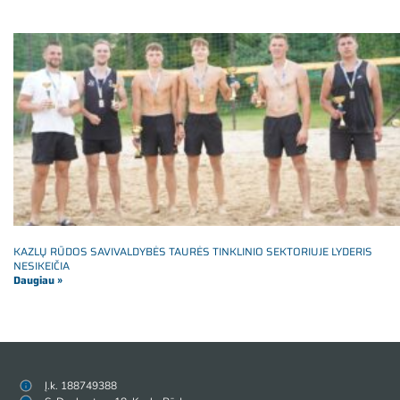
KAZLŲ RŪDOS SAVIVALDYBĖS TAURĖS TINKLINIO SEKTORIUJE LYDERIS
NESIKEIČIA
Daugiau »
Į.k. 188749388