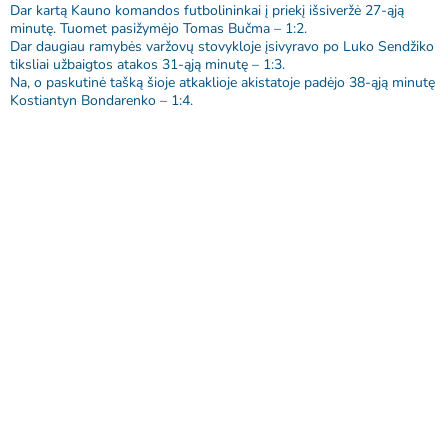
Dar kartą Kauno komandos futbolininkai į priekį išsiveržė 27-ąją
minutę. Tuomet pasižymėjo Tomas Bučma – 1:2.
Dar daugiau ramybės varžovų stovykloje įsivyravo po Luko Sendžiko
tiksliai užbaigtos atakos 31-ąją minutę – 1:3.
Na, o paskutinė tašką šioje atkaklioje akistatoje padėjo 38-ąją minutę
Kostiantyn Bondarenko – 1:4.