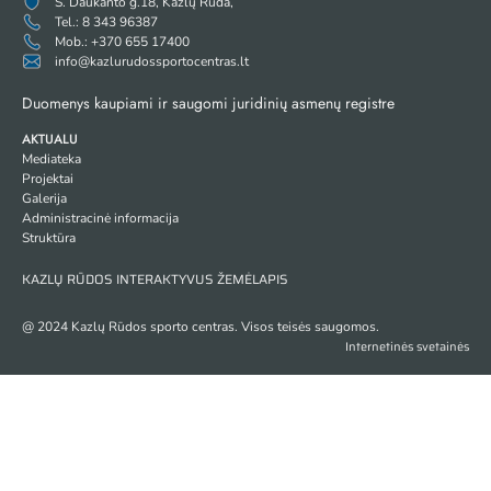
S. Daukanto g.18, Kazlų Rūda,
Tel.: 8 343 96387
Mob.: +370 655 17400
info@kazlurudossportocentras.lt
Duomenys kaupiami ir saugomi juridinių asmenų registre
AKTUALU
Mediateka
Projektai
Galerija
Administracinė informacija
Struktūra
KAZLŲ RŪDOS INTERAKTYVUS ŽEMĖLAPIS
@ 2024 Kazlų Rūdos sporto centras. Visos teisės saugomos.
Internetinės svetainės