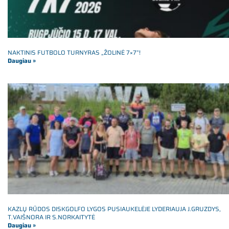
NAKTINIS FUTBOLO TURNYRAS „ŽOLINĖ 7×7”!
Daugiau »
KAZLŲ RŪDOS DISKGOLFO LYGOS PUSIAUKELĖJE LYDERIAUJA J.GRUZDYS,
T.VAIŠNORA IR S.NORKAITYTĖ
Daugiau »