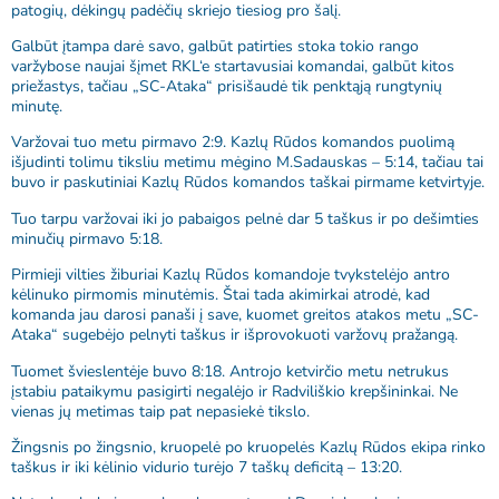
patogių, dėkingų padėčių skriejo tiesiog pro šalį.
Galbūt įtampa darė savo, galbūt patirties stoka tokio rango
varžybose naujai šįmet RKL‘e startavusiai komandai, galbūt kitos
priežastys, tačiau „SC-Ataka“ prisišaudė tik penktąją rungtynių
minutę.
Varžovai tuo metu pirmavo 2:9. Kazlų Rūdos komandos puolimą
išjudinti tolimu tiksliu metimu mėgino M.Sadauskas – 5:14, tačiau tai
buvo ir paskutiniai Kazlų Rūdos komandos taškai pirmame ketvirtyje.
Tuo tarpu varžovai iki jo pabaigos pelnė dar 5 taškus ir po dešimties
minučių pirmavo 5:18.
Pirmieji vilties žiburiai Kazlų Rūdos komandoje tvykstelėjo antro
kėlinuko pirmomis minutėmis. Štai tada akimirkai atrodė, kad
komanda jau darosi panaši į save, kuomet greitos atakos metu „SC-
Ataka“ sugebėjo pelnyti taškus ir išprovokuoti varžovų pražangą.
Tuomet švieslentėje buvo 8:18. Antrojo ketvirčio metu netrukus
įstabiu pataikymu pasigirti negalėjo ir Radviliškio krepšininkai. Ne
vienas jų metimas taip pat nepasiekė tikslo.
Žingsnis po žingsnio, kruopelė po kruopelės Kazlų Rūdos ekipa rinko
taškus ir iki kėlinio vidurio turėjo 7 taškų deficitą – 13:20.