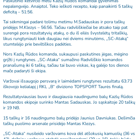
Paskutinio ketvirčio metu Kazlų Rūdos komandai gyvenimas
nepalengvėjo. Anaiptol. Teko ieškoti recepto, kaip panaikinti 5 taškų
deficitą – 51:56.
Tai sėkmingai padarė tolimu metimu M.Sadauskas ir pora taškų
pridėjęs M.Klezys – 56:56. Tačiau radviliškiečiai be atsako taip pat
surengė pora rezultatyvių atakų, o du iš eilės švystelėtų tritaškių,
likus rungtyniauti kiek daugiau nei dviems minutėms, „SC-Ataką“
stumtelėjo prie beviltiškos padėties.
Nors Kazlų Rūdos komanda, sukaupusi paskutines jėgas, mėgino
grįžti į rungtynes. „SC-Ataka“ sumažino Radviliškio komandos
pranašumą iki 6 taškų, tačiau tai buvo viskas, ką galėjo tos dienos
mače padaryti ši ekipa.
Varžovai išsaugojo persvarą ir laimėdami rungtynes rezultatu 63:73
iškovojo kelialapį į RKL „B“ diviziono TOPSPORT Taurės finalą.
Rezultatyviausias buvo ir daugiausia naudingumo balų Kazlų Rūdos
komandos ekipoje surinko Mantas Sadauskas. Jo sąskaitoje 20 taškų
ir 19 NB.
15 taškų ir 16 naudingumo balų pridėjo Jaunius Davniukas. Dešimčia
taškų puolimo arsenale prisidėjo Mantas Klezys.
„SC-Ataka“ nusileido varžovams kova dėl atšokusių kamuolių (36 vs