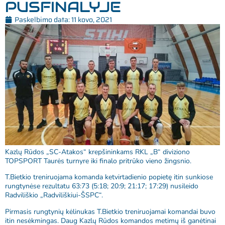
PUSFINALYJE
Paskelbimo data:
11 kovo, 2021
Kazlų Rūdos „SC-Atakos“ krepšininkams RKL „B“ diviziono
TOPSPORT Taurės turnyre iki finalo pritrūko vieno žingsnio.
T.Bietkio treniruojama komanda ketvirtadienio popietę itin sunkiose
rungtynėse rezultatu 63:73 (5:18; 20:9; 21:17; 17:29) nusileido
Radviliškio „Radviliškiui-ŠSPC“.
Pirmasis rungtynių kėlinukas T.Bietkio treniruojamai komandai buvo
itin nesėkmingas. Daug Kazlų Rūdos komandos metimų iš ganėtinai