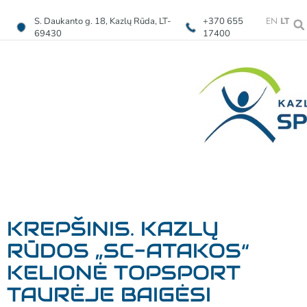
EN
LT
S. Daukanto g. 18, Kazlų Rūda, LT-
+370 655
69430
17400
KREPŠINIS. KAZLŲ
RŪDOS „SC-ATAKOS“
KELIONĖ TOPSPORT
TAURĖJE BAIGĖSI