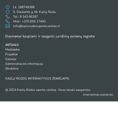
Į.k. 188749388
S. Daukanto g.18, Kazlų Rūda,
Tel.: 8 343 96387
Mob.: +370 655 17400
info@kazlurudossportocentras.lt
Duomenys kaupiami ir saugomi juridinių asmenų registre
AKTUALU
Mediateka
Projektai
Galerija
Administracinė informacija
Struktūra
KAZLŲ RŪDOS INTERAKTYVUS ŽEMĖLAPIS
@ 2024 Kazlų Rūdos sporto centras. Visos teisės saugomos.
Internetinės svetainės