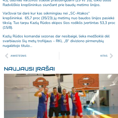
43), dažniau varžovus stabdė prasižengdami (29 vs 16), tokiu būdu
Radviliškio krepšininkus siunčiant prie baudų metimo linijos.
Varžovai tai darė kur kas sėkmingiau nei „SC-Atakos“
krepšininkai. 65,7 proc (35/23) jų metimų nuo baudos linijos pasiekė
tikslą. Tuo tarpu Kazlų Rūdos ekipos šios rodiklis įvertintas 53,3 proc
(15/8).
Kazlų Rūdos komandai sezonas dar nesibaigė, lieka medžioklė dėl
svarbiausio šių metų trofėjaus – RKL „B“ diviziono pirmenybių
nugalėtojo titulo…
ANKSTESNIS
KITAS
NAUJAUSI ĮRAŠAI