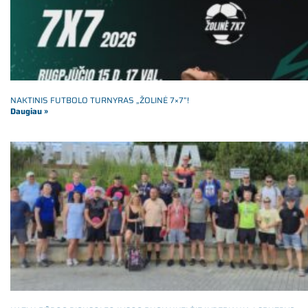
NAKTINIS FUTBOLO TURNYRAS „ŽOLINĖ 7×7”!
Daugiau »