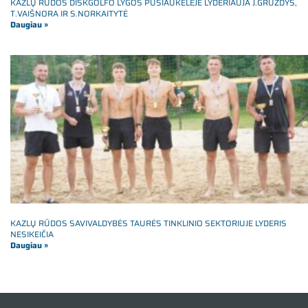
KAZLŲ RŪDOS DISKGOLFO LYGOS PUSIAUKELĖJE LYDERIAUJA J.GRUZDYS,
T.VAIŠNORA IR S.NORKAITYTĖ
Daugiau »
KAZLŲ RŪDOS SAVIVALDYBĖS TAURĖS TINKLINIO SEKTORIUJE LYDERIS
NESIKEIČIA
Daugiau »