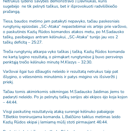
Netrukus lyderio savybes demonstravo J.Davniukas, kuris
sugebėjo ne tik pelnyti taškus, bet ir išprovokuoti radviliškiečio
pražangą.
Tiesa, baudos metimo jam pataikyti nepavyko, tačiau paskesniais
rungtynių epizodais „SC-Ataka“ nepastebimai vis artėjo prie varžovo,
o paskutinės Kazlų Rūdos komandos atakos metu, po M.Sadausko
taškų, pasibaigus antram kėlinukui, „SC-Ataka“ turėjo jau vos 2
taškų deficitą – 25:27.
Trečia rungtynių atkarpa vyko taškas į tašką. Kazlų Rūdos komanda
ne kartą lygino rezultatą, o pirmąkart rungtynėse jį buvo persvėręs
penktąją trečio kėlinuko minutę M.Klezys – 32:30.
Varžovai ilgai tuo džiaugtis neleido ir rezultatą netrukus taip pat
išlygino, o vėlesnėmis minutėmis ir patys mėgino vis išsiveržti į
priekį.
Tačiau tomis akimirkomis sėkmingas M.Sadausko žaidimas jiems to
padaryti neleido. Po jo pelnytų taškų serijos abi ekipos ėjo koja kojon
– 44:44.
Visgi paskutinę rezultatyvią ataką surengė kėlinuko pabaigoje
T.Bietkio treniruojama komanda. L.Balčiūno taiklus metimas leido
Kazlų Rūdos ekipai į lemiamą mūšį stoti pirmaujant 46:44.